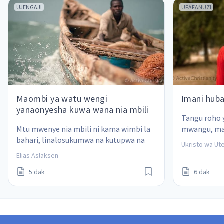
UJENGAJI
UFAFANUZI
Maombi ya watu wengi
Imani hub
yanaonyesha kuwa wana nia mbili
Tangu roho y
Mtu mwenye nia mbili ni kama wimbi la 
mwangu, mao
bahari, linalosukumwa na kutupwa na 
yamebadilik
Ukristo wa Ute
upepo. Hana imani kwa kile 
Elias Aslaksen
anachoomba, na pia hapokei.
5 dak
6 dak