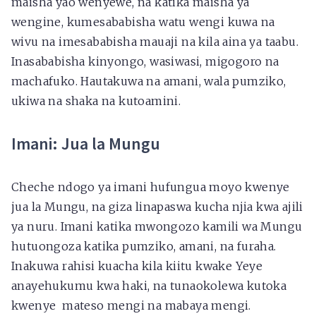
maisha yao wenyewe, na katika maisha ya
wengine, kumesababisha watu wengi kuwa na
wivu na imesababisha mauaji na kila aina ya taabu.
Inasababisha kinyongo, wasiwasi, migogoro na
machafuko. Hautakuwa na amani, wala pumziko,
ukiwa na shaka na kutoamini.
Imani: Jua la Mungu
Cheche ndogo ya imani hufungua moyo kwenye
jua la Mungu, na giza linapaswa kucha njia kwa ajili
ya nuru. Imani katika mwongozo kamili wa Mungu
hutuongoza katika pumziko, amani, na furaha.
Inakuwa rahisi kuacha kila kiitu kwake Yeye
anayehukumu kwa haki, na tunaokolewa kutoka
kwenye mateso mengi na mabaya mengi.