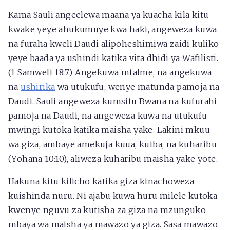
Kama Sauli angeelewa maana ya kuacha kila kitu
kwake yeye ahukumuye kwa haki, angeweza kuwa
na furaha kweli Daudi alipoheshimiwa zaidi kuliko
yeye baada ya ushindi katika vita dhidi ya Wafilisti.
(1 Samweli 18:7.) Angekuwa mfalme, na angekuwa
na
ushirika
wa utukufu, wenye matunda pamoja na
Daudi. Sauli angeweza kumsifu Bwana na kufurahi
pamoja na Daudi, na angeweza kuwa na utukufu
mwingi kutoka katika maisha yake. Lakini mkuu
wa giza, ambaye amekuja kuua, kuiba, na kuharibu
(Yohana 10:10), aliweza kuharibu maisha yake yote.
Hakuna kitu kilicho katika giza kinachoweza
kuishinda nuru. Ni ajabu kuwa huru milele kutoka
kwenye nguvu za kutisha za giza na mzunguko
mbaya wa maisha ya mawazo ya giza. Sasa mawazo