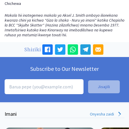
Chichewa
Makala hii inategemea makala ya Aksel J. Smith ambayo ilionekana
kwanza chini ya kichwa "Giza la shaka - Nuru ya imani" katika Chapisho
la BCC "Skjulte Skatter" (Hazina zilizofichwa) mnamo Desemba 1977.
Imetafsiriwa kutoka kwa Kinorway na imebadilishwa na kupewa
ruhusa ya matumizi kwenye tovuti hii.
Shiriki
Subscribe to Our Newsletter
Imani
Onyesha zaidi