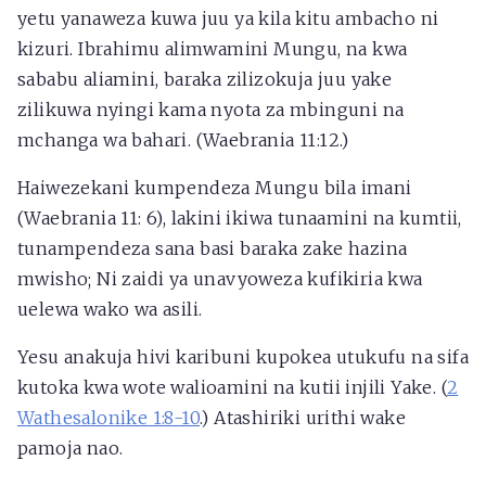
yetu yanaweza kuwa juu ya kila kitu ambacho ni
kizuri. Ibrahimu alimwamini Mungu, na kwa
sababu aliamini, baraka zilizokuja juu yake
zilikuwa nyingi kama nyota za mbinguni na
mchanga wa bahari. (Waebrania 11:12.)
Haiwezekani kumpendeza Mungu bila imani
(Waebrania 11: 6), lakini ikiwa tunaamini na kumtii,
tunampendeza sana basi baraka zake hazina
mwisho; Ni zaidi ya unavyoweza kufikiria kwa
uelewa wako wa asili.
Yesu anakuja hivi karibuni kupokea utukufu na sifa
kutoka kwa wote walioamini na kutii injili Yake. (
2
Wathesalonike 1:8-10
.) Atashiriki urithi wake
pamoja nao.