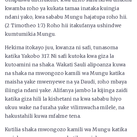
kwamba roho ya kukata tamaa inataka kuingia
ndani yako, kwa sababu Mungu hajatupa roho hii.
(2 Timotheo 1:7.) Roho hii itakufanya ushindwe
kumtumikia Mungu.
Hekima itokayo juu, kwanza ni safi, tunasoma
katika Yakobo 3:17. Ni safi kutoka kwa giza la
kutoamini na shaka. Wakati Sauli alipoanza kuwa
na shaka na mwongozo kamili wa Mungu katika
maisha yake mwenyewe na ya Daudi, roho mbaya
iliingia ndani yake. Alifanya jambo la kijinga zaidi
katika giza hili la kishetani na kwa sababu hiyo
ukuu wake na furaha yake vilimwacha milele, na
hakustahili kuwa mfalme tena.
Kutilia shaka mwongozo kamili wa Mungu katika