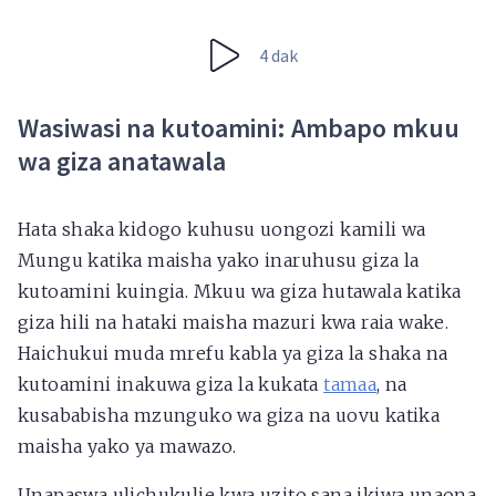
4 dak
Wasiwasi na kutoamini: Ambapo mkuu
wa giza anatawala
Hata shaka kidogo kuhusu uongozi kamili wa
Mungu katika maisha yako inaruhusu giza la
kutoamini kuingia. Mkuu wa giza hutawala katika
giza hili na hataki maisha mazuri kwa raia wake.
Haichukui muda mrefu kabla ya giza la shaka na
kutoamini inakuwa giza la kukata
tamaa
, na
kusababisha mzunguko wa giza na uovu katika
maisha yako ya mawazo.
Unapaswa ulichukulie kwa uzito sana ikiwa unaona