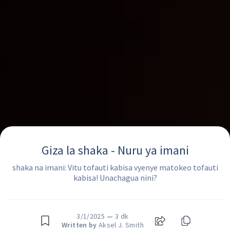
Giza la shaka - Nuru ya imani
shaka na imani: Vitu tofauti kabisa vyenye matokeo tofauti
kabisa! Unachagua nini?
3/1/2025
—
3 dk
Written by
Aksel J. Smith