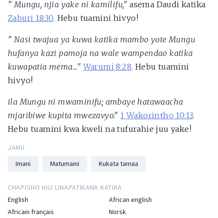
"
Mungu, njia yake ni kamilifu,"
asema Daudi katika
Zaburi 18:30
. Hebu tuamini hivyo!
"
Nasi twajua ya kuwa katika mambo yote Mungu
hufanya kazi pamoja na wale wampendao katika
kuwapatia mema..."
Warumi 8:28
. Hebu tuamini
hivyo!
ila Mungu ni mwaminifu; ambaye hatawaacha
mjaribiwe kupita mwezavyo."
1 Wakorintho 10:13
.
Hebu tuamini kwa kweli na tufurahie juu yake!
JAMII
Imani
Matumaini
Kukata tamaa
CHAPISHO HILI LINAPATIKANA KATIKA
English
African english
Africain français
Norsk