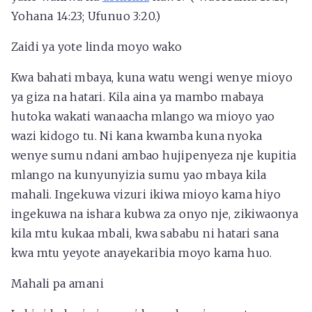
Yohana 14:23; Ufunuo 3:20.)
Zaidi ya yote linda moyo wako
Kwa bahati mbaya, kuna watu wengi wenye mioyo
ya giza na hatari. Kila aina ya mambo mabaya
hutoka wakati wanaacha mlango wa mioyo yao
wazi kidogo tu. Ni kana kwamba kuna nyoka
wenye sumu ndani ambao hujipenyeza nje kupitia
mlango na kunyunyizia sumu yao mbaya kila
mahali. Ingekuwa vizuri ikiwa mioyo kama hiyo
ingekuwa na ishara kubwa za onyo nje, zikiwaonya
kila mtu kukaa mbali, kwa sababu ni hatari sana
kwa mtu yeyote anayekaribia moyo kama huo.
Mahali pa amani