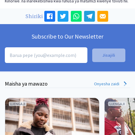
Kinorwe. na inarekebishwa kwa ruhusa ya matumizi kwenye tovuti hii.
Shiriki
Subscribe to Our Newsletter
Maisha ya mawazo
Onyesha zaidi
UJENGAJI
UJENGAJI