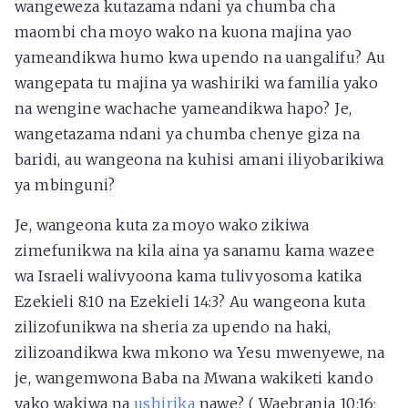
wangeweza kutazama ndani ya chumba cha
maombi cha moyo wako na kuona majina yao
yameandikwa humo kwa upendo na uangalifu? Au
wangepata tu majina ya washiriki wa familia yako
na wengine wachache yameandikwa hapo? Je,
wangetazama ndani ya chumba chenye giza na
baridi, au wangeona na kuhisi amani iliyobarikiwa
ya mbinguni?
Je, wangeona kuta za moyo wako zikiwa
zimefunikwa na kila aina ya sanamu kama wazee
wa Israeli walivyoona kama tulivyosoma katika
Ezekieli 8:10 na Ezekieli 14:3? Au wangeona kuta
zilizofunikwa na sheria za upendo na haki,
zilizoandikwa kwa mkono wa Yesu mwenyewe, na
je, wangemwona Baba na Mwana wakiketi kando
yako wakiwa na
ushirika
nawe? ( Waebrania 10:16;