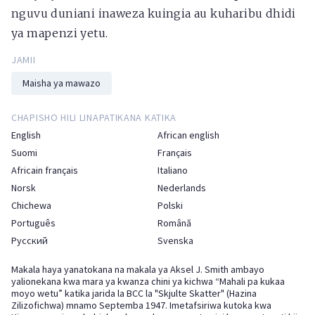
nguvu duniani inaweza kuingia au kuharibu dhidi
ya mapenzi yetu.
JAMII
Maisha ya mawazo
CHAPISHO HILI LINAPATIKANA KATIKA
English
African english
Suomi
Français
Africain français
Italiano
Norsk
Nederlands
Chichewa
Polski
Português
Română
Русский
Svenska
Makala haya yanatokana na makala ya Aksel J. Smith ambayo
yalionekana kwa mara ya kwanza chini ya kichwa “Mahali pa kukaa
moyo wetu” katika jarida la BCC la "Skjulte Skatter" (Hazina
Zilizofichwa) mnamo Septemba 1947. Imetafsiriwa kutoka kwa