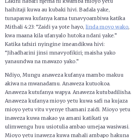
Lakini habari njema ni kwamba mioyo yetu
haihitaji kuwa au kubaki hivi. Badala yake,
tunapaswa kufanya kama tunavyoambiwa katika
Mithali 4:23: “Zaidi ya yote hayo,
linda moyo wako
,
kwa maana kila ufanyalo hutoka ndani yake.”
Katika tafsiri nyingine imeandikwa hivi:
“Jihadharini jinsi mnavyofikiri; maisha yako
yanaundwa na mawazo yako.”
Ndiyo, Mungu anaweza kufanya mambo makuu
akiwa na mwanadamu. Anaweza kutuokoa.
Anaweza kutufanya wapya. Anaweza kutubadilisha.
Anaweza kufanya mioyo yetu kuwa safi na kujaza
mioyo yetu vitu vyenye thamani zaidi. Mioyo yetu
inaweza kuwa makao ya amani katikati ya
ulimwengu huu usiotulia ambao umejaa wasiwasi.
Mioyo yetu inaweza kuwa mahali ambapo hakuna