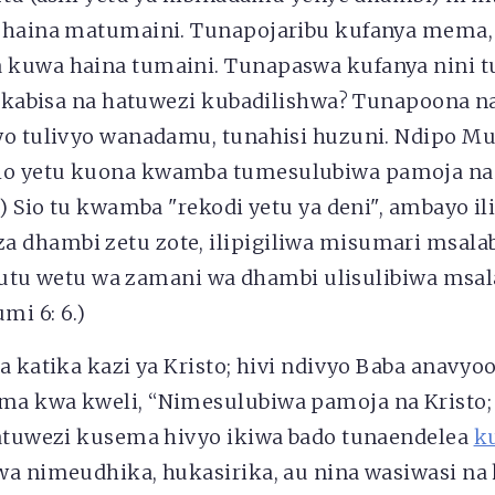
 haina matumaini. Tunapojaribu kufanya mema,
 kuwa haina tumaini. Tunapaswa kufanya nini 
di kabisa na hatuwezi kubadilishwa? Tunapoona n
yo tulivyo wanadamu, tunahisi huzuni. Ndipo 
o yetu kuona kwamba tumesulubiwa pamoja na 
.) Sio tu kwamba "rekodi yetu ya deni", ambayo il
dhambi zetu zote, ilipigiliwa misumari msala
ia utu wetu wa zamani wa dhambi ulisulibiwa msa
mi 6: 6.)
a katika kazi ya Kristo; hivi ndivyo Baba anavyo
a kwa kweli, “Nimesulubiwa pamoja na Kristo; 
Hatuwezi kusema hivyo ikiwa bado tunaendelea
k
wa nimeudhika, hukasirika, au nina wasiwasi na