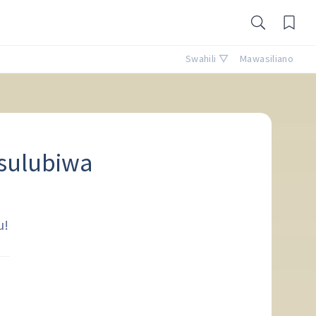
Swahili ▽
Mawasiliano
sulubiwa
u!