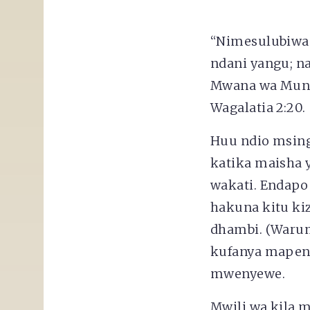
“Nimesulubiwa p
ndani yangu; n
Mwana wa Mungu
Wagalatia 2:20.
Huu ndio msingi
katika maisha 
wakati. Endapo
hakuna kitu kiz
dhambi. (Warum
kufanya mapenz
mwenyewe.
Mwili wa kila m