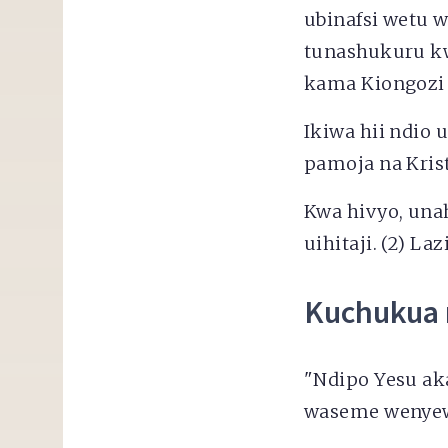
ubinafsi wetu 
tunashukuru 
kama Kiongozi 
Ikiwa hii ndio
pamoja na Kris
Kwa hivyo, unah
uihitaji. (2) La
Kuchukua 
"Ndipo Yesu ak
waseme wenyewe