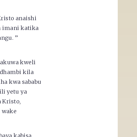
risto anaishi
 imani katika
ngu. ”
itakuwa kweli
dhambi kila
aha kwa sababu
li yetu ya
 Kristo,
o wake
baya kabisa,