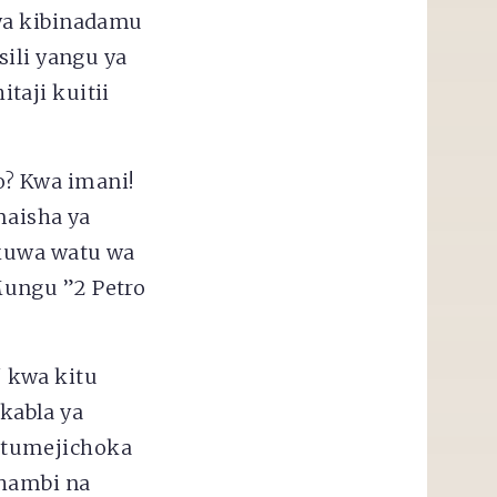
ya kibinadamu
sili yangu ya
taji kuitii
? Kwa imani!
maisha ya
 kuwa watu wa
Mungu ”2 Petro
 kwa kitu
kabla ya
 tumejichoka
dhambi na