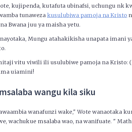
wote, kujipenda, kutafuta ubinafsi, uchungu nk 
kwamba tunaweza
kusulubiwa pamoja na Kristo
n
na Bwana juu ya maisha yetu.
 unayotaka, Mungu atahakikisha unapata imani y
to.
itaji vitu viwili ili usulubiwe pamoja na Kristo: 
zima uiamini!
msalaba wangu kila siku
awaambia wanafunzi wake," Wote wanaotaka kun
, wachukue msalaba wao, na wanifuate. " Matha