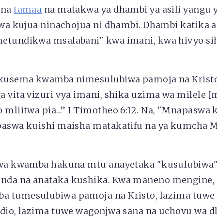
 na
tamaa
na matakwa ya dhambi ya asili yangu 
kwa kujua ninachojua ni dhambi. Dhambi katika a
etundikwa msalabani" kwa imani, kwa hivyo sihi
 kusema kwamba nimesulubiwa pamoja na Kristo
 vita vizuri vya imani, shika uzima wa milele [
o mliitwa pia…” 1 Timotheo 6:12. Na, "Mnapaswa
paswa kuishi maisha matakatifu na ya kumcha 
ewa kwamba hakuna mtu anayetaka "kusulubiwa"
da na anataka kushika. Kwa maneno mengine, 
a tumesulubiwa pamoja na Kristo, lazima tuwe
Ndio, lazima tuwe wagonjwa sana na uchovu wa 