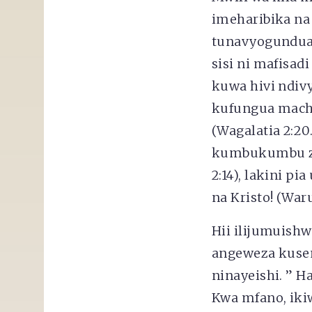
imeharibika na
tunavyogundua
sisi ni mafisa
kuwa hivi ndiv
kufungua mach
(Wagalatia 2:20
kumbukumbu za 
2:14), lakini p
na Kristo! (Waru
Hii ilijumuishw
angeweza kusem
ninayeishi. ” 
Kwa mfano, iki