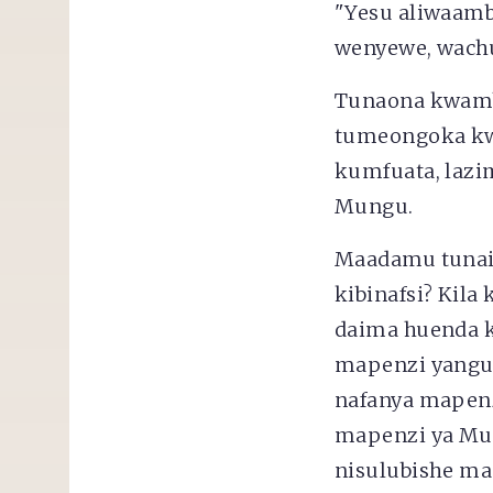
"Yesu aliwaamb
wenyewe, wachuk
Tunaona kwamba
tumeongoka kwa
kumfuata, lazi
Mungu.
Maadamu tunaish
kibinafsi? Kila
daima huenda 
mapenzi yangu
nafanya mapenz
mapenzi ya Mu
nisulubishe m