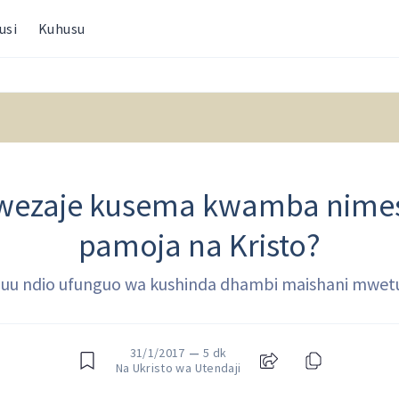
usi
Kuhusu
awezaje kusema kwamba nime
pamoja na Kristo?
uu ndio ufunguo wa kushinda dhambi maishani mwet
31/1/2017
—
5 dk
Na Ukristo wa Utendaji