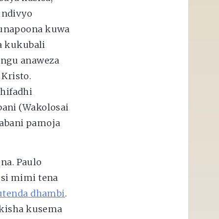
 ndivyo
tunapoona kuwa
a kukubali
Mungu anaweza
Kristo.
ihifadhi
bani (Wakolosai
labani pamoja
ona. Paulo
si mimi tena
utenda dhambi
.
 kisha kusema