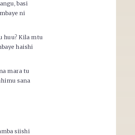
angu, basi
ambaye ni
u huu? Kila mtu
mbaye haishi
na mara tu
uhimu sana
mba siishi