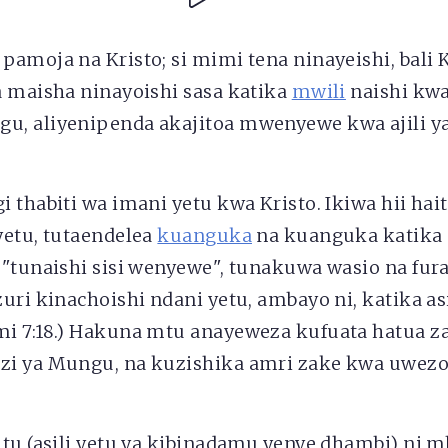
amoja na Kristo; si mimi tena ninayeishi, bali K
a maisha ninayoishi sasa katika
mwili
naishi kwa
, aliyenipenda akajitoa mwenyewe kwa ajili ya
 thabiti wa imani yetu kwa Kristo. Ikiwa hii ha
yetu, tutaendelea
kuanguka
na kuanguka katika 
 "tunaishi sisi wenyewe", tunakuwa wasio na fur
uri kinachoishi ndani yetu, ambayo ni, katika asi
i 7:18.) Hakuna mtu anayeweza kufuata hatua za
i ya Mungu, na kuzishika amri zake kwa uwez
tu (asili yetu ya kibinadamu yenye dhambi) ni m