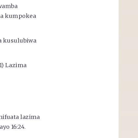
kwamba
a kumpokea
a kusulubiwa
(1) Lazima
ifuata lazima
yo 16:24.