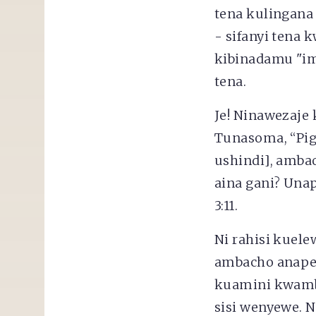
tena kulingana
- sifanyi tena 
kibinadamu "im
tena.
Je! Ninawezaje
Tunasoma, “Piga
ushindi], amba
aina gani? Una
3:11.
Ni rahisi kuel
ambacho anapen
kuamini kwamb
sisi wenyewe. 