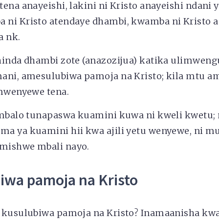
ena anayeishi, lakini ni Kristo anayeishi ndani y
ni Kristo atendaye dhambi, kwamba ni Kristo 
a nk.
hinda dhambi zote (anazozijua) katika ulimweng
ani, amesulubiwa pamoja na Kristo; kila mtu a
 mwenyewe tena.
ambalo tunapaswa kuamini kuwa ni kweli kwetu; 
a ya kuamini hii kwa ajili yetu wenyewe, ni m
mishwe mbali nayo.
iwa pamoja na Kristo
 kusulubiwa pamoja na Kristo? Inamaanisha kwa