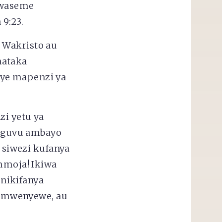
 waseme
9:23.
 Wakristo au
nataka
nye mapenzi ya
zi yetu ya
a nguvu ambayo
siwezi kufanya
moja! Ikiwa
nikifanya
 mwenyewe, au