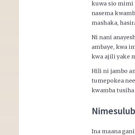
kuwa sio mimi t
nasema kwamba 
mashaka, hasir
Ni nani anayes
ambaye, kwa im
kwa ajili yake
Hili ni jambo 
tumepokea neem
kwamba tusiha
Nimesulub
Ina maana gani