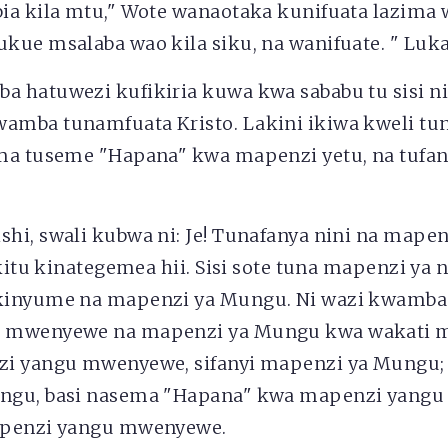
ia kila mtu," Wote wanaotaka kunifuata lazima
ue msalaba wao kila siku, na wanifuate. " Luka 
 hatuwezi kufikiria kuwa kwa sababu tu sisi ni
mba tunamfuata Kristo. Lakini ikiwa kweli tu
ma tuseme "Hapana" kwa mapenzi yetu, na tufa
i, swali kubwa ni: Je! Tunafanya nini na mapen
 kitu kinategemea hii. Sisi sote tuna mapenzi y
kinyume na mapenzi ya Mungu. Ni wazi kwamba 
 mwenyewe na mapenzi ya Mungu kwa wakati m
i yangu mwenyewe, sifanyi mapenzi ya Mungu; 
ngu, basi nasema "Hapana" kwa mapenzi yangu
apenzi yangu mwenyewe.