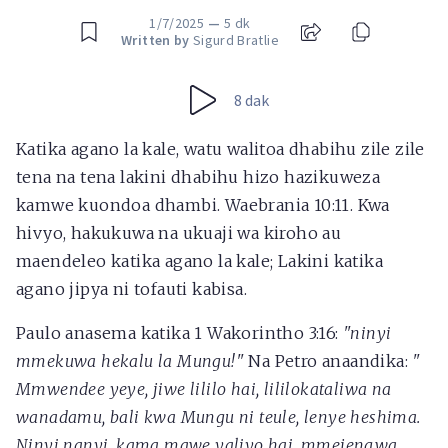
1/7/2025
—
5 dk
Written by
Sigurd Bratlie
8 dak
Katika agano la kale, watu walitoa dhabihu zile zile
tena na tena lakini dhabihu hizo hazikuweza
kamwe kuondoa dhambi. Waebrania 10:11. Kwa
hivyo, hakukuwa na ukuaji wa kiroho au
maendeleo katika agano la kale; Lakini katika
agano jipya ni tofauti kabisa.
Paulo anasema katika 1 Wakorintho 3:16:
"ninyi
mmekuwa hekalu la Mungu!"
Na Petro anaandika:
"
Mmwendee yeye, jiwe lililo hai, lililokataliwa na
wanadamu, bali kwa Mungu ni teule, lenye heshima.
Ninyi nanyi, kama mawe yaliyo hai, mmejengwa