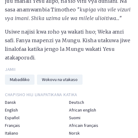
juu mahali Yesu alipo, na sio vitu vya duniani. Na
sasa anamwambia Timotheo "
kupiga vita vile vizuri
vya imani. Shika uzima ule wa milele ulioitiwa...
"
Usiwe najisi kwa roho ya wakati huo; Weka amri
safi. Fanya mapenzi ya Mungu. Kisha utakuwa jiwe
linalofaa katika jengo la Mungu wakati Yesu
atakaporudi.
JAMII
Mabadiliko
Wokovu na utakaso
CHAPISHO HILI LINAPATIKANA KATIKA
Dansk
Deutsch
English
African english
Español
Suomi
Français
Africain français
Italiano
Norsk