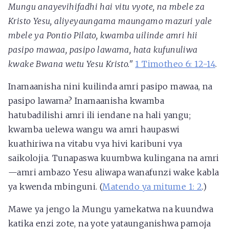
Mungu anayevihifadhi hai vitu vyote, na mbele za
Kristo Yesu, aliyeyaungama maungamo mazuri yale
mbele ya Pontio Pilato, kwamba uilinde amri hii
pasipo mawaa, pasipo lawama, hata kufunuliwa
kwake Bwana wetu Yesu Kristo."
1 Timotheo 6: 12-14
.
Inamaanisha nini kuilinda amri pasipo mawaa, na
pasipo lawama? Inamaanisha kwamba
hatubadilishi amri ili iendane na hali yangu;
kwamba uelewa wangu wa amri haupaswi
kuathiriwa na vitabu vya hivi karibuni vya
saikolojia. Tunapaswa kuumbwa kulingana na amri
—amri ambazo Yesu aliwapa wanafunzi wake kabla
ya kwenda mbinguni. (
Matendo ya mitume 1: 2
.)
Mawe ya jengo la Mungu yamekatwa na kuundwa
katika enzi zote, na yote yataunganishwa pamoja