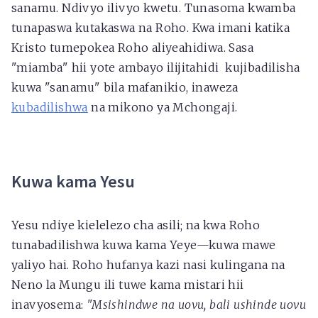
sanamu. Ndivyo ilivyo kwetu. Tunasoma kwamba
tunapaswa kutakaswa na Roho. Kwa imani katika
Kristo tumepokea Roho aliyeahidiwa. Sasa
"miamba" hii yote ambayo ilijitahidi kujibadilisha
kuwa "sanamu" bila mafanikio, inaweza
kubadilishwa
na mikono ya Mchongaji.
Kuwa kama Yesu
Yesu ndiye kielelezo cha asili; na kwa Roho
tunabadilishwa kuwa kama Yeye—kuwa mawe
yaliyo hai. Roho hufanya kazi nasi kulingana na
Neno la Mungu ili tuwe kama mistari hii
inavyosema:
"Msishindwe na uovu, bali ushinde uovu