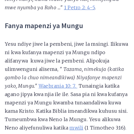
mwe nyumba ya Roho ..."
1 Petro 2: 4-5
.
Fanya mapenzi ya Mungu
Yesu ndiye jiwe la pembeni, jiwe la msingi. Ilikuwa
ni kwa kufanya mapenzi ya Mungu ndipo
alifanywa kuwa jiwe la pembeni. Alipokuja
ulimwenguni alisema,
"
Tazama, nimekuja (katika
gombo la chuo nimeandikiwa) Niyafanye mapenzi
yako, Mungu."
Waebrania 10: 7.
Tunaingia katika
agano jipya kwa njia ile ile. Sasa pia ni kwa kufanya
mapenzi ya Mungu kwamba tunaandaliwa kuwa
kama Kristo. Katika Biblia imeandikwa kuhusu sisi
.
Tumeumbwa kwa Neno la Mungu. Yesu alikuwa
Neno aliyefunuliwa katika
mwili
(1 Timotheo 3:16).