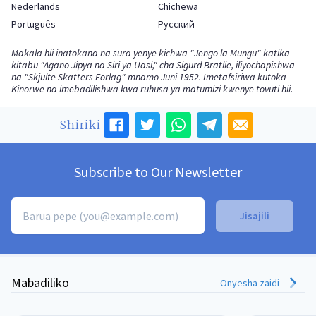
Nederlands
Chichewa
Português
Русский
Makala hii inatokana na sura yenye kichwa "Jengo la Mungu" katika
kitabu "Agano Jipya na Siri ya Uasi," cha Sigurd Bratlie, iliyochapishwa
na "Skjulte Skatters Forlag" mnamo Juni 1952. Imetafsiriwa kutoka
Kinorwe na imebadilishwa kwa ruhusa ya matumizi kwenye tovuti hii.
Shiriki
Subscribe to Our Newsletter
Mabadiliko
Onyesha zaidi