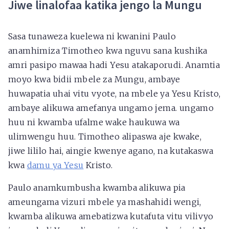
Jiwe linalofaa katika jengo la Mungu
Sasa tunaweza kuelewa ni kwanini Paulo
anamhimiza Timotheo kwa nguvu sana kushika
amri pasipo mawaa hadi Yesu atakaporudi. Anamtia
moyo kwa bidii mbele za Mungu, ambaye
huwapatia uhai vitu vyote, na mbele ya Yesu Kristo,
ambaye alikuwa amefanya ungamo jema. ungamo
huu ni kwamba ufalme wake haukuwa wa
ulimwengu huu. Timotheo alipaswa aje kwake,
jiwe lililo hai, aingie kwenye agano, na kutakaswa
kwa
damu ya Yesu
Kristo.
Paulo anamkumbusha kwamba alikuwa pia
ameungama vizuri mbele ya mashahidi wengi,
kwamba alikuwa amebatizwa kutafuta vitu vilivyo