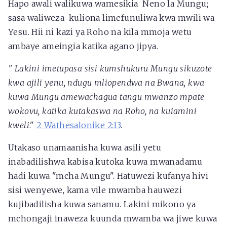
Hapo awali walikuwa wamesikia
Neno la Mungu;
sasa waliweza kuliona limefunuliwa kwa mwili wa
Yesu. Hii ni kazi ya Roho na kila mmoja wetu
ambaye ameingia katika agano jipya.
"
Lakini imetupasa sisi kumshukuru Mungu sikuzote
kwa ajili yenu, ndugu mliopendwa na Bwana, kwa
kuwa Mungu amewachagua tangu mwanzo mpate
wokovu, katika kutakaswa na Roho, na kuiamini
kweli
."
2 Wathesalonike 2:13
.
Utakaso unamaanisha kuwa asili yetu
inabadilishwa kabisa kutoka kuwa mwanadamu
hadi kuwa "mcha Mungu". Hatuwezi kufanya hivi
sisi wenyewe, kama vile mwamba hauwezi
kujibadilisha kuwa sanamu. Lakini mikono ya
mchongaji inaweza kuunda mwamba wa jiwe kuwa