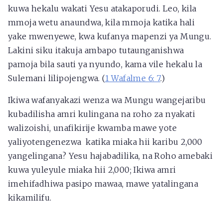
kuwa hekalu wakati Yesu atakaporudi. Leo, kila
mmoja wetu anaundwa, kila mmoja katika hali
yake mwenyewe, kwa kufanya mapenzi ya Mungu.
Lakini siku itakuja ambapo tutaunganishwa
pamoja bila sauti ya nyundo, kama vile hekalu la
Sulemani lilipojengwa. (
1 Wafalme 6: 7
.)
Ikiwa wafanyakazi wenza wa Mungu wangejaribu
kubadilisha amri kulingana na roho za nyakati
walizoishi, unafikirije kwamba mawe yote
yaliyotengenezwa katika miaka hii karibu 2,000
yangelingana? Yesu hajabadilika, na Roho amebaki
kuwa yuleyule miaka hii 2,000; Ikiwa amri
imehifadhiwa pasipo mawaa, mawe yatalingana
kikamilifu.