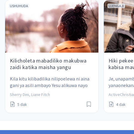
USHUHUDA
UJENGAJI
Kilicholeta mabadiliko makubwa
Hiki pekee
zaidi katika maisha yangu
kabisa ma
Kila kitu kilibadilika nilipoelewa ni aina 
Je, unapam
gani ya asili ambayo Yesu alikuwa nayo 
yanaonekana
alipoishi duniani
mambo kutok
Sherry Dini, Liane Fitch
ActiveChristia
zamani amba
5 dak
4 dak
mwako? Hapa
kweli!