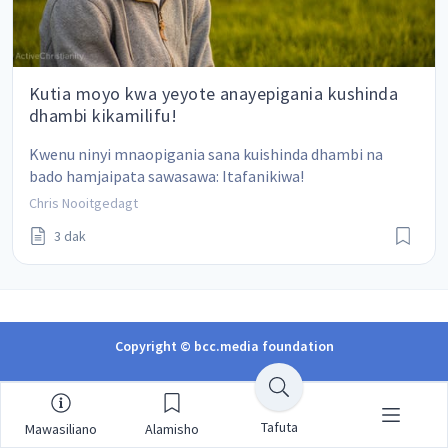
Kutia moyo kwa yeyote anayepigania kushinda
dhambi kikamilifu!
Kwenu ninyi mnaopigania sana kuishinda dhambi na 
bado hamjaipata sawasawa: Itafanikiwa!
Chris Nooitgedagt
3 dak
Copyright © bcc.media foundation
Tafuta
Mawasiliano
Alamisho