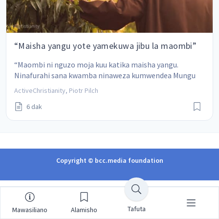
“Maisha yangu yote yamekuwa jibu la maombi”
“Maombi ni nguzo moja kuu katika maisha yangu. 
Ninafurahi sana kwamba ninaweza kumwendea Mungu 
na kupata msaada. Je, niende kwa nani nikiwa na uhitaji?”
ActiveChristianity, Piotr Pilch
6 dak
Copyright © bcc.media foundation
Tafuta
Mawasiliano
Alamisho