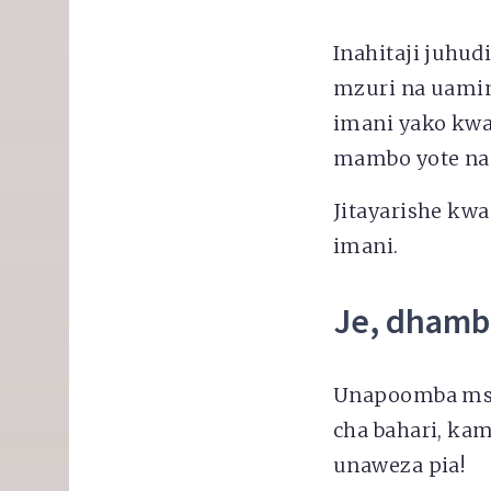
Inahitaji juhud
mzuri na uamin
imani yako kwa
mambo yote na 
Jitayarishe kw
imani.
Je, dhamb
Unapoomba msa
cha bahari, ka
unaweza pia!