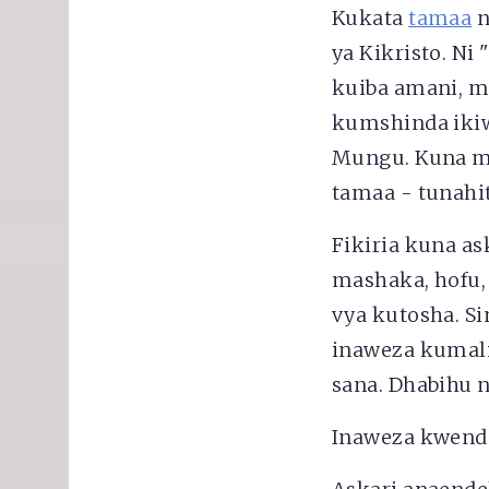
Kukata
tamaa
n
ya Kikristo. N
kuiba amani, m
kumshinda ikiw
Mungu. Kuna mi
tamaa - tunahit
Fikiria kuna a
mashaka, hofu,
vya kutosha. Si
inaweza kumali
sana. Dhabihu n
Inaweza kwenda