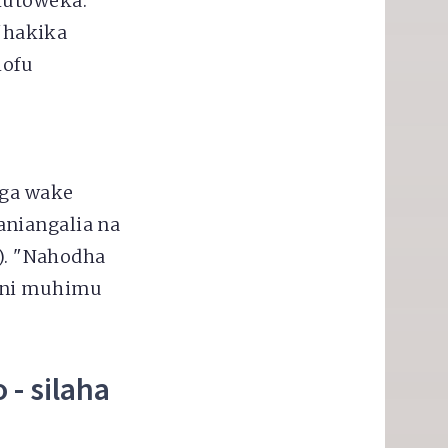
kutoweka.
 "hakika
hofu
nga wake
aniangalia na
6). "Nahodha
a ni muhimu
 - silaha