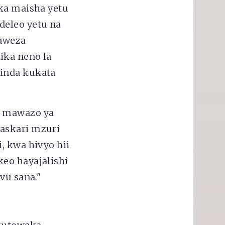
ika maisha yetu
deleo yetu na
aweza
ika neno la
hinda kukata
, mawazo ya
 askari mzuri
, kwa hivyo hii
eo hayajalishi
vu sana."