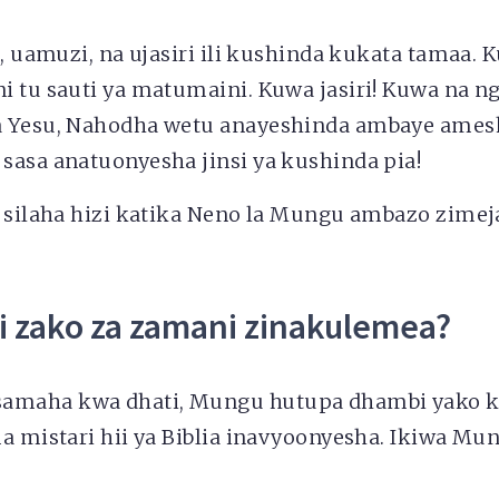
i, uamuzi, na ujasiri ili kushinda kukata tamaa. 
i tu sauti ya matumaini. Kuwa jasiri! Kuwa na n
 Yesu, Nahodha wetu anayeshinda ambaye ames
sasa anatuonyesha jinsi ya kushinda pia!
a silaha hizi katika Neno la Mungu ambazo zimej
i zako za zamani zinakulemea?
maha kwa dhati, Mungu hutupa dhambi yako ka
ma mistari hii ya Biblia inavyoonyesha. Ikiwa M