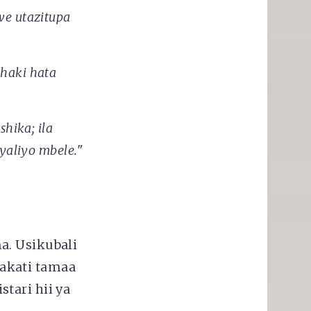
we utazitupa
haki hata
hika; ila
yaliyo mbele."
a. Usikubali
akati tamaa
tari hii ya