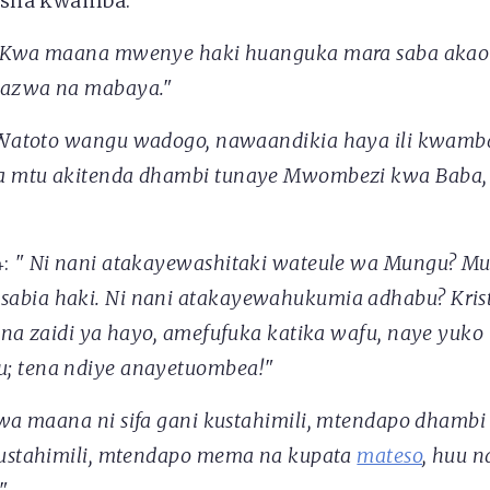
tisha kwamba:
Kwa maana mwenye haki huanguka mara saba akaon
wazwa na mabaya."
W
atoto wangu wadogo, nawaandikia haya ili kwamb
 mtu akitenda dhambi tunaye Mwombezi kwa Baba, Y
4:
"
Ni nani atakayewashitaki wateule wa Mungu? M
bia haki. Ni nani atakayewahukumia adhabu? Krist
 na zaidi ya hayo, amefufuka katika wafu, naye yuk
; tena ndiye anayetuombea!"
wa maana ni sifa gani kustahimili, mtendapo dhamb
kustahimili, mtendapo mema na kupata
mateso
, huu 