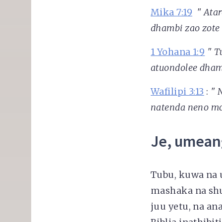
Mika 7:19
"
Atar
dhambi zao zote 
1 Yohana 1:9
"
T
atuondolee dhamb
Wafilipi 3:13
:
"
N
natenda neno moj
Je, umean
Tubu, kuwa na 
mashaka na shu
juu yetu, na a