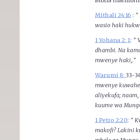
Biblia inathibi
Mithali 24:16
:
"
wasio haki huk
1 Yohana 2: 1
:
"
dhambi. Na kama
mwenye haki,."
Warumi 8:
33-3
mwenye kuwahesa
aliyekufa; naam,
kuume wa Mungu
1 Petro 2:20
:
"
K
makofi? Lakini 