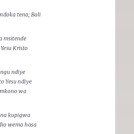
doka tena; Bali
a msitende
esu Kristo
ungu ndiye
o Yesu ndiye
o mkono wa
i na kupigwa
ndio wema hasa