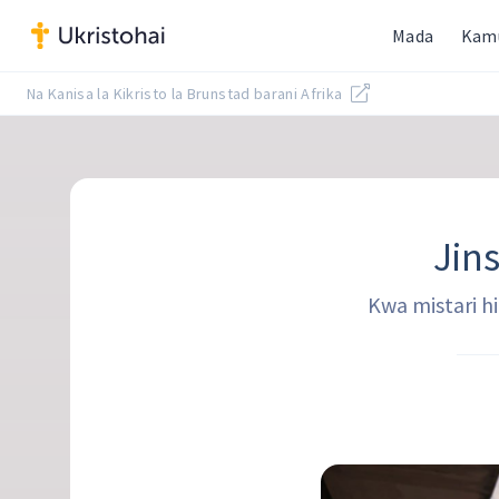
Mada
Kam
Na Kanisa la Kikristo la Brunstad barani Afrika
Jin
Kwa mistari h