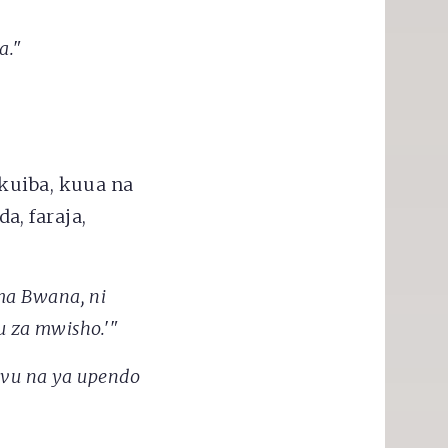
a."
kuiba, kuua na
, faraja,
a Bwana, ni
 za mwisho.'"
vu na ya upendo