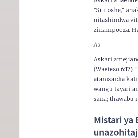
Askari anaende
"Sijitoshe," an
nitashindwa vi
zinampooza. Ha
Au
Askari amejian
(Waefeso 6:17)
atanisaidia kat
wangu tayari a
sana; thawabu 
Mistari ya
unazohitaj