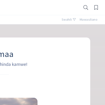
Swahili ▽
Mawasiliano
amaa
ushinda kamwe!