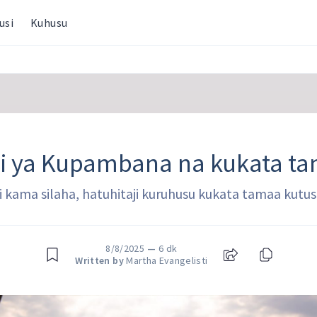
usi
Kuhusu
si ya Kupambana na kukata t
ii kama silaha, hatuhitaji kuruhusu kukata tamaa kut
8/8/2025
—
6 dk
Written by
Martha Evangelisti