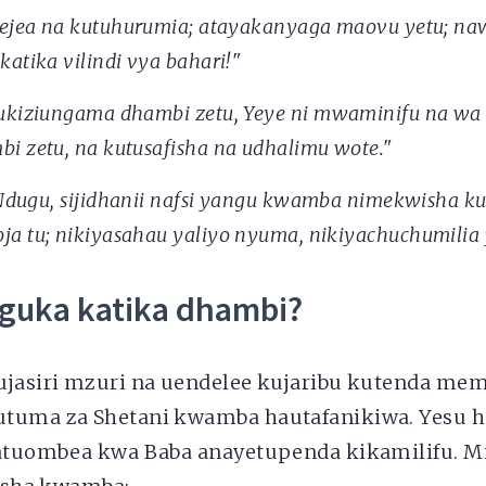
ejea na kutuhurumia; atayakanyaga maovu yetu; na
katika vilindi vya bahari!"
ukiziungama dhambi zetu, Yeye ni mwaminifu na wa 
i zetu, na kutusafisha na udhalimu wote."
dugu, sijidhanii nafsi yangu kwamba nimekwisha kus
a tu; nikiyasahau yaliyo nyuma, nikiyachuchumilia 
guka katika dhambi?
ujasiri mzuri na uendelee kujaribu kutenda mem
tuma za Shetani kwamba hautafanikiwa. Yesu h
natuombea kwa Baba anayetupenda kikamilifu. Mis