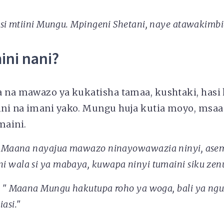
"
si mtiini Mungu. Mpingeni Shetani, naye atawakimbi
ni nani?
a na mawazo ya kukatisha tamaa, kushtaki, hasi 
ni na imani yako. Mungu huja kutia moyo, msaada
maini.
Maana nayajua mawazo ninayowawazia ninyi, asem
 wala si ya mabaya, kuwapa ninyi tumaini siku zenu
:
"
Maana Mungu hakutupa roho ya woga, bali ya ngu
asi."