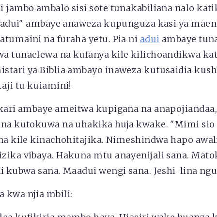
i jambo ambalo sisi sote tunakabiliana nalo kat
i "adui" ambaye anaweza kupunguza kasi ya maen
atumaini na furaha yetu. Pia ni
adui
ambaye tun
a tunaelewa na kufanya kile kilichoandikwa kat
stari ya Biblia ambayo inaweza kutusaidia kus
aji tu kuiamini!
skari ambaye ameitwa kupigana na anapojiandaa
 na kutokuwa na uhakika huja kwake. "Mimi sio
na kile kinachohitajika. Nimeshindwa hapo awali
zika vibaya. Hakuna mtu anayenijali sana. Matok
i kubwa sana. Maadui wengi sana. Jeshi lina ngu
 kwa njia mbili: