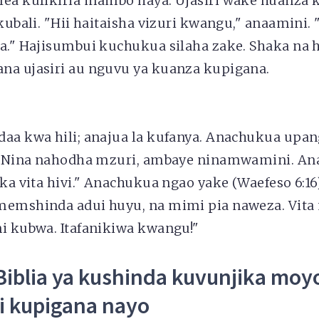
lea kufikiria mambo haya. Ujasiri wake huanza 
akubali. "Hii haitaisha vizuri kwangu," anaamini.
ta." Hajisumbui kuchukua silaha zake. Shaka na 
na ujasiri au nguvu ya kuanza kupigana.
daa kwa hili; anajua la kufanya. Anachukua upa
. "Nina nahodha mzuri, ambaye ninamwamini. An
ika vita hivi." Anachukua ngao yake (Waefeso 6:1
memshinda adui huyu, na mimi pia naweza. Vit
ni kubwa. Itafanikiwa kwangu!"
 Biblia ya kushinda kuvunjika moyo
i kupigana nayo