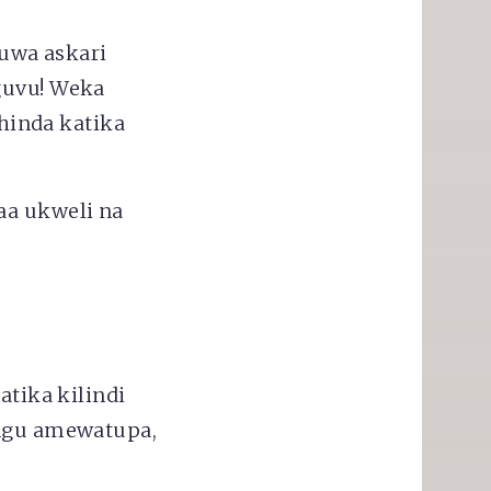
Kuwa askari
guvu! Weka
hinda katika
aa ukweli na
tika kilindi
ungu amewatupa,