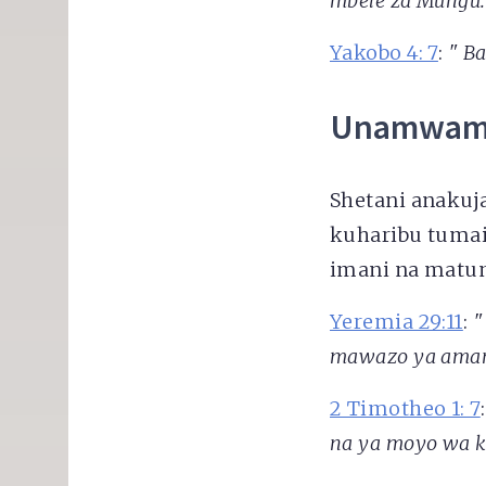
mbele za Mungu.
Yakobo 4: 7
:
"
Ba
Unamwami
Shetani anakuj
kuharibu tumai
imani na matu
Yeremia 29:11
:
"
mawazo ya amani
2 Timotheo 1: 7
na ya moyo wa ki