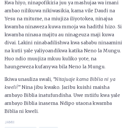
Kwa hiyo, ninapofikiria juu ya mashujaa wa imani
ambao nilikuwa nikiwasikia, kama vile Daudi na
Yesu na mitume, na miujiza iliyotokea, ninajua
kwamba ninaweza kuwa mmoja wa hadithi hizo. Si
kwamba ninaua majitu au ninageuza maji kuwa
divai. Lakini ninabadilishwa kwa sababu ninaamini
na kutii yale yaliyoandikwa katika Neno la Mungu.
Huo ndio muujiza mkuu kuliko yote, na
haungeweza kufanywa bila Neno la Mungu.
Ikiwa unauliza swali,
“Nitajuaje kama Biblia ni ya
kweli?”
Nina jibu kwako. Jaribu kuishi maisha
ambayo Biblia inatufundisha. Uwe mtiifu kwa yale
ambayo Biblia inasema. Ndipo utaona kwamba
Biblia ni kweli.
JAMII