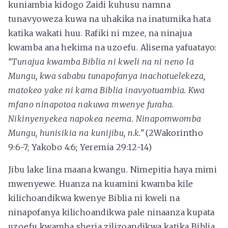
kuniambia kidogo Zaidi kuhusu namna
tunavyoweza kuwa na uhakika na inatumika hata
katika wakati huu. Rafiki ni mzee, na ninajua
kwamba ana hekima na uzoefu. Alisema yafuatayo:
“Tunajua kwamba Biblia ni kweli na ni neno la
Mungu, kwa sababu tunapofanya inachotuelekeza,
matokeo yake ni kama Biblia inavyotuambia. Kwa
mfano ninapotoa nakuwa mwenye furaha.
Nikinyenyekea napokea neema. Ninapomwomba
Mungu, hunisikia na kunijibu, n.k.”
(2Wakorintho
9:6-7; Yakobo 4:6; Yeremia 29:12-14)
Jibu lake lina maana kwangu. Nimepitia haya mimi
mwenyewe. Huanza na kuamini kwamba kile
kilichoandikwa kwenye Biblia ni kweli na
ninapofanya kilichoandikwa pale ninaanza kupata
uzoefu kwamba sheria zilizoandikwa katika Biblia