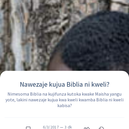
Nawezaje kujua Biblia ni kweli?
Nimesoma Biblia na kujifunza kutoka kwake Maisha yangu
yote, lakini nawezaje kujua kwa kweli kwamba Biblia ni kweli
kabisa?
6/3/2017
—
3 dk