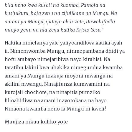
kila neno kwa kusali na kuomba, Pamoja na
kushukuru, haja zenu na zijulikane na Mungu. Na
amani ya Mungu, ipitayo akili zote, itawahifadhi
mioyo yenu na nia zenu katika Kristo Yesu.”
Hakika nimefanya yale yaliyoandikwa katika ayah
ii. Nimemwomba Mungu, ninmepambana dhidi ya
hofu ambayo nimejaribiwa nayo kirahisi. Na
taratibu lakini kwa uhakika nimegundua kwamba
amani ya Mungu inakuja moyoni mwangu na
akilini mwangu. Ninajifunza kumwamini na
kutojali chochote, na ninapitia pumziko
lilioahidiwa na amani inayotokana na hayo.
Ninaona kwamba neno la Mungu ni kweli!
Muujiza mkuu kuliko yote