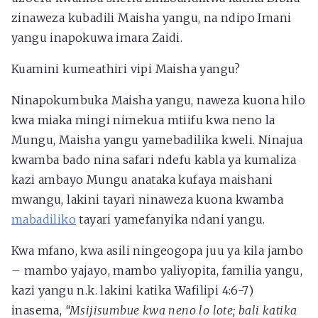
zinaweza kubadili Maisha yangu, na ndipo Imani
yangu inapokuwa imara Zaidi.
Kuamini kumeathiri vipi Maisha yangu?
Ninapokumbuka Maisha yangu, naweza kuona hilo
kwa miaka mingi nimekua mtiifu kwa neno la
Mungu, Maisha yangu yamebadilika kweli. Ninajua
kwamba bado nina safari ndefu kabla ya kumaliza
kazi ambayo Mungu anataka kufaya maishani
mwangu, lakini tayari ninaweza kuona kwamba
mabadiliko
tayari yamefanyika ndani yangu.
Kwa mfano, kwa asili ningeogopa juu ya kila jambo
– mambo yajayo, mambo yaliyopita, familia yangu,
kazi yangu n.k. lakini katika Wafilipi 4:6-7)
inasema,
“Msijisumbue kwa neno lo lote; bali katika