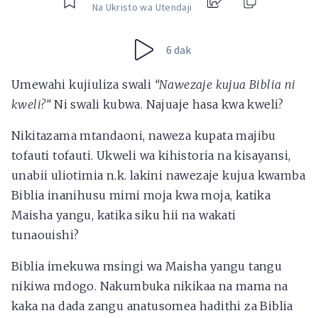
Na Ukristo wa Utendaji
6 dak
Umewahi kujiuliza swali
“Nawezaje kujua Biblia ni
kweli?”
Ni swali kubwa. Najuaje hasa kwa kweli?
Nikitazama mtandaoni, naweza kupata majibu
tofauti tofauti. Ukweli wa kihistoria na kisayansi,
unabii uliotimia n.k. lakini nawezaje kujua kwamba
Biblia inanihusu mimi moja kwa moja, katika
Maisha yangu, katika siku hii na wakati
tunaouishi?
Biblia imekuwa msingi wa Maisha yangu tangu
nikiwa mdogo. Nakumbuka nikikaa na mama na
kaka na dada zangu anatusomea hadithi za Biblia