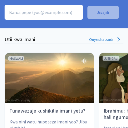
Utii kwa imani
Onyesha zaidi
MASWALI
UJENGAJI
Tunawezaje kushikilia imani yetu?
Ibrahimu: 
hali ngum
Kwa nini watu hupoteza imani yao? Jibu 
ni rahisi.
Imani ya Ibr