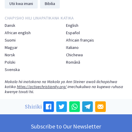
Utii kwa imani
Bibilia
CHAPISHO HILI LINAPATIKANA KATIKA
Dansk
English
African english
Español
Suomi
Africain français
Magyar
Italiano
Norsk
Chichewa
Polski
Română
Svenska
Makala hii inatokana na Makala ya Ann Steiner awali ilichapishwa
katika
https://activechristianity.org/
imechukuliwa na kupewa ruhusa
kwenye tovuti hii.
Shiriki
Subscribe to Our Newsletter