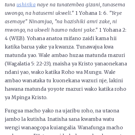
tuna
ushirika
naye na tunatembea gizani, tunasema
uwongo, na hatusemi ukweli."
1 Yohana 1: 6.
"Yeye
asemaye" Ninamjua, "na hazishiki amri zake, ni
mwongo, na ukweli haumo ndani yake."
1 Yohana 2:
4 (WEB). Yohana anatoa mifano zaidi kama hii
katika barua yake ya kwanza. Tunawajua kwa
matunda yao. Wale ambao huzaa matunda mazuri
(Wagalatia 5: 22-23), maisha ya Kristo yanaonekana
ndani yao, wako katika Roho wa Mungu. Wale
ambao wanataka tu kuonekana wazuri nje, lakini
hawana matunda yoyote mazuri wako katika roho
ya Mpinga Kristo.
Fungua macho yako na ujaribu roho, na utaona
jambo la kutisha. Inatisha sana kwamba watu
wengi wanaogopa kuiangalia. Wanafunga macho