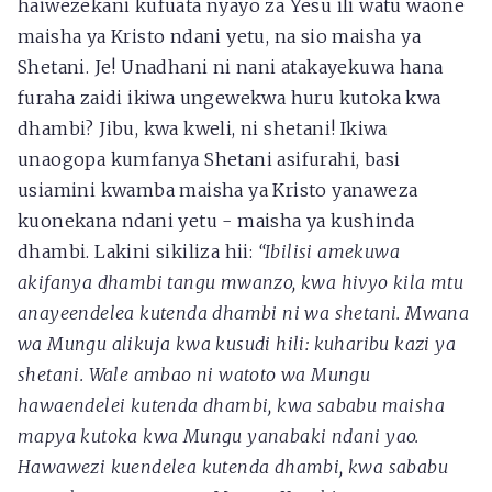
haiwezekani kufuata nyayo za Yesu ili watu waone
maisha ya Kristo ndani yetu, na sio maisha ya
Shetani. Je! Unadhani ni nani atakayekuwa hana
furaha zaidi ikiwa ungewekwa huru kutoka kwa
dhambi? Jibu, kwa kweli, ni shetani! Ikiwa
unaogopa kumfanya Shetani asifurahi, basi
usiamini kwamba maisha ya Kristo yanaweza
kuonekana ndani yetu - maisha ya kushinda
dhambi. Lakini sikiliza hii:
“Ibilisi amekuwa
akifanya dhambi tangu mwanzo, kwa hivyo kila mtu
anayeendelea kutenda dhambi ni wa shetani. Mwana
wa Mungu alikuja kwa kusudi hili: kuharibu kazi ya
shetani. Wale ambao ni watoto wa Mungu
hawaendelei kutenda dhambi, kwa sababu maisha
mapya kutoka kwa Mungu yanabaki ndani yao.
Hawawezi kuendelea kutenda dhambi, kwa sababu