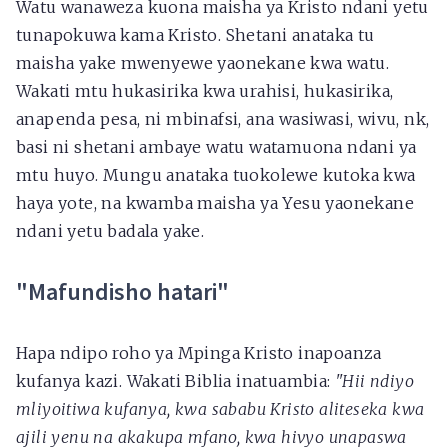
Watu wanaweza kuona maisha ya Kristo ndani yetu
tunapokuwa kama Kristo. Shetani anataka tu
maisha yake mwenyewe yaonekane kwa watu.
Wakati mtu hukasirika kwa urahisi, hukasirika,
anapenda pesa, ni mbinafsi, ana wasiwasi, wivu, nk,
basi ni shetani ambaye watu watamuona ndani ya
mtu huyo. Mungu anataka tuokolewe kutoka kwa
haya yote, na kwamba maisha ya Yesu yaonekane
ndani yetu badala yake.
"Mafundisho hatari"
Hapa ndipo roho ya Mpinga Kristo inapoanza
kufanya kazi. Wakati Biblia inatuambia:
"Hii ndiyo
mliyoitiwa kufanya, kwa sababu Kristo aliteseka kwa
ajili yenu na akakupa mfano, kwa hivyo unapaswa