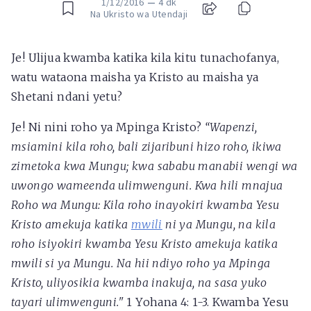
1/12/2016
—
4 dk
Na Ukristo wa Utendaji
Je! Ulijua kwamba katika kila kitu tunachofanya,
watu wataona maisha ya Kristo au maisha ya
Shetani ndani yetu?
Je! Ni nini roho ya Mpinga Kristo?
“Wapenzi,
msiamini kila roho, bali zijaribuni hizo roho, ikiwa
zimetoka kwa Mungu; kwa sababu manabii wengi wa
uwongo wameenda ulimwenguni. Kwa hili mnajua
Roho wa Mungu: Kila roho inayokiri kwamba Yesu
Kristo amekuja katika
mwili
ni ya Mungu, na kila
roho isiyokiri kwamba Yesu Kristo amekuja katika
mwili si ya Mungu. Na hii ndiyo roho ya Mpinga
Kristo, uliyosikia kwamba inakuja, na sasa yuko
tayari ulimwenguni."
1 Yohana 4: 1-3. Kwamba Yesu