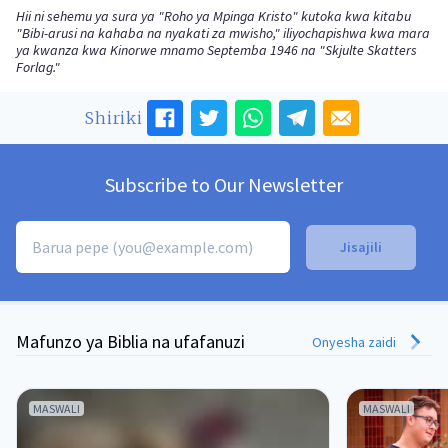
Hii ni sehemu ya sura ya "Roho ya Mpinga Kristo" kutoka kwa kitabu
"Bibi-arusi na kahaba na nyakati za mwisho," iliyochapishwa kwa mara
ya kwanza kwa Kinorwe mnamo Septemba 1946 na "Skjulte Skatters
Forlag."
Shiriki
Subscribe to Our Newsletter
Mafunzo ya Biblia na ufafanuzi
Onyesha zaidi
MASWALI
MASWALI