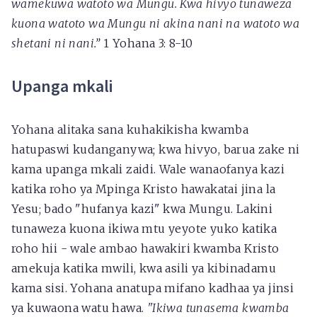
wamekuwa watoto wa Mungu. Kwa hivyo tunaweza
kuona watoto wa Mungu ni akina nani na watoto wa
shetani ni nani.”
1 Yohana 3: 8-10
Upanga mkali
Yohana alitaka sana kuhakikisha kwamba
hatupaswi kudanganywa; kwa hivyo, barua zake ni
kama upanga mkali zaidi. Wale wanaofanya kazi
katika roho ya Mpinga Kristo hawakatai jina la
Yesu; bado "hufanya kazi" kwa Mungu. Lakini
tunaweza kuona ikiwa mtu yeyote yuko katika
roho hii - wale ambao hawakiri kwamba Kristo
amekuja katika mwili, kwa asili ya kibinadamu
kama sisi. Yohana anatupa mifano kadhaa ya jinsi
ya kuwaona watu hawa.
"Ikiwa tunasema kwamba