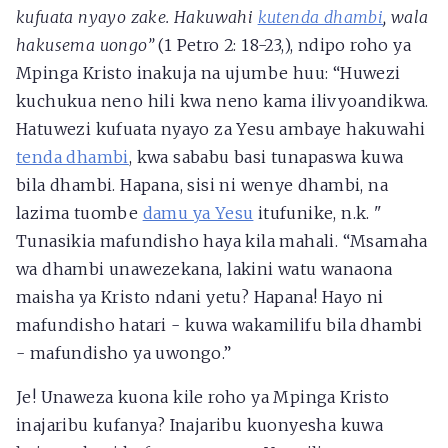
kufuata nyayo zake. Hakuwahi
kutenda dhambi
, wala
hakusema uongo”
(1 Petro 2: 18-23,), ndipo roho ya
Mpinga Kristo inakuja na ujumbe huu: “Huwezi
kuchukua neno hili kwa neno kama ilivyoandikwa.
Hatuwezi kufuata nyayo za Yesu ambaye hakuwahi
tenda dhambi
, kwa sababu basi tunapaswa kuwa
bila dhambi. Hapana, sisi ni wenye dhambi, na
lazima tuombe
damu ya Yesu
itufunike, n.k. "
Tunasikia mafundisho haya kila mahali. “Msamaha
wa dhambi unawezekana, lakini watu wanaona
maisha ya Kristo ndani yetu? Hapana! Hayo ni
mafundisho hatari - kuwa wakamilifu bila dhambi
- mafundisho ya uwongo.”
Je! Unaweza kuona kile roho ya Mpinga Kristo
inajaribu kufanya? Inajaribu kuonyesha kuwa