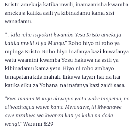
Kristo amekuja katika mwili, inamaanisha kwamba
amekuja katika asili ya kibinadamu kama sisi
wanadamu.
"... kila roho isiyokiri kwamba Yesu Kristo amekuja
katika mwili si ya Mungu."
Roho hiyo ni roho ya
mpinga Kristo. Roho hiyo inafanya kazi kuwafanya
watu waamini kwamba Yesu hakuwa na asili ya
kibinadamu kama yetu. Hiyo ni roho ambayo
tunapatana kila mahali. Ilikuwa tayari hai na hai
katika siku za Yohana, na inafanya kazi zaidi sasa.
"Kwa maana Mungu aliwajua watu wake mapema, na
aliwachagua wawe kama Mwanawe, ili Mwanawe
awe mzaliwa wa kwanza kati ya kaka na dada
wengi."
Warumi 8:29