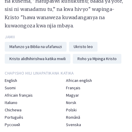
na kusema, "Hatupaswi kuhukumu; baada ya yote,
sisi ni wanadamu tu,” na kwa hivyo" wapinga-
Kristo "hawa wanaweza kuwadanganya na
kuwaongoza kwa njia mbaya.
JAMII
Mafunzo ya Biblia na ufafanuzi
Ukristo leo
Kristo alidhihirishwa katika mwili
Roho ya Mpinga Kristo
CHAPISHO HILI LINAPATIKANA KATIKA
English
African english
Suomi
Français
Africain français
Magyar
Italiano
Norsk
Chichewa
Polski
Português
Română
Русский
Svenska