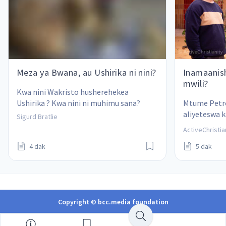
Meza ya Bwana, au Ushirika ni nini?
Inamaanish
mwili?
Kwa nini Wakristo husherehekea 
Ushirika ? Kwa nini ni muhimu sana?
Mtume Petro 
aliyeteswa 
Sigurd Bratlie
dhambi.." La
ActiveChristia
inamaanisha
4 dak
5 dak
yetu ya kila 
Copyright © bcc.media foundation