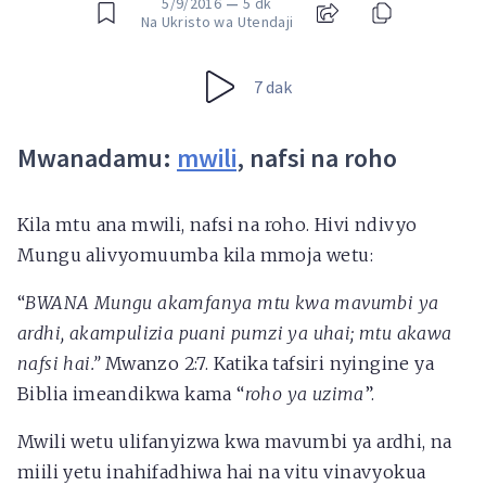
5/9/2016
—
5 dk
Na Ukristo wa Utendaji
7 dak
Mwanadamu:
mwili
, nafsi na roho
Kila mtu ana mwili, nafsi na roho. Hivi ndivyo
Mungu alivyomuumba kila mmoja wetu:
“
BWANA Mungu akamfanya mtu kwa mavumbi ya
ardhi, akampulizia puani pumzi ya uhai; mtu akawa
nafsi hai.”
Mwanzo 2:7. Katika tafsiri nyingine ya
Biblia imeandikwa kama “
roho ya uzima
”.
Mwili wetu ulifanyizwa kwa mavumbi ya ardhi, na
miili yetu inahifadhiwa hai na vitu vinavyokua