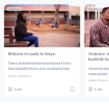
UJENGAJI
MASWALI
Wokovu ni suala la moyo
Utakaso: n
kushiriki k
Siwezi kubadilishwa kuwa kama Kristo 
kwa kubadilisha tu jinsi ninavyotenda 
Umeitwa kushi
kwa nje au kwa kuishi tu maisha mazuri 
mwenyewe!
Steve Chadwick
ya Kikristo ya nje.
Helen Simons
4 dak
5 dak