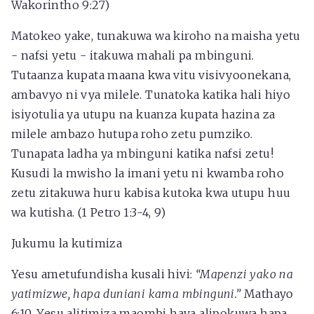
Wakorintho 9:27)
Matokeo yake, tunakuwa wa kiroho na maisha yetu
- nafsi yetu - itakuwa mahali pa mbinguni.
Tutaanza kupata maana kwa vitu visivyoonekana,
ambavyo ni vya milele. Tunatoka katika hali hiyo
isiyotulia ya utupu na kuanza kupata hazina za
milele ambazo hutupa roho zetu pumziko.
Tunapata ladha ya mbinguni katika nafsi zetu!
Kusudi la mwisho la imani yetu ni kwamba roho
zetu zitakuwa huru kabisa kutoka kwa utupu huu
wa kutisha. (1 Petro 1:3-4, 9)
Jukumu la kutimiza
Yesu ametufundisha kusali hivi:
“Mapenzi yako na
yatimizwe, hapa duniani kama mbinguni.”
Mathayo
6:10. Yesu alitimiza maombi haya alipokuwa hapa