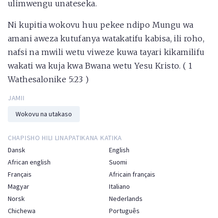
ulimwengu unateseka.
Ni kupitia wokovu huu pekee ndipo Mungu wa
amani aweza kutufanya watakatifu kabisa, ili roho,
nafsi na mwili wetu viweze kuwa tayari kikamilifu
wakati wa kuja kwa Bwana wetu Yesu Kristo. ( 1
Wathesalonike 5:23 )
JAMII
Wokovu na utakaso
CHAPISHO HILI LINAPATIKANA KATIKA
Dansk
English
African english
Suomi
Français
Africain français
Magyar
Italiano
Norsk
Nederlands
Chichewa
Português