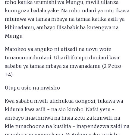
roho katika utumishi wa Mungu, mwili ulianza
kuongoza badala yake. Na roho ndani ya mtu ikawa
mtumwa wa tamaa mbaya na tamaa katika asili ya
kibinadamu, ambayo ilisababisha kutengwa na
Mungu.
Matokeo ya anguko ni ufisadi na uovu wote
tunaouona duniani. Uharibifu upo duniani kwa
sababu ya tamaa mbaya za mwanadamu (2 Petro
1:4).
Utupu usio na mwisho
Kwa sababu mwili ulichukua uongozi, tukawa wa
kidunia kwa asili - na sio kiroho. Nafsi yetu -
ambayo inaathiriwa na hisia zetu za kimwili, na
kile tunachoona na kusikia - inapendezwa zaidi na
mambo yanayoonekana. Matokeo yake, maisha