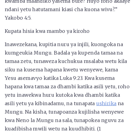
kwamba maandiko yasema bure? Huyo roho akaaye
ndani yetu hatutamani kiasi cha kuona wivu?.”
Yakobo 4:5.
Kupata hisia kwa mambo ya kiroho
Inawezekana, kupitia nuru ya injili, kuongoka na
kumgeukia Mungu. Badala ya kupenda tamaa na
tamaa zetu, tunaweza kuchukua msalaba wetu kila
siku na kusema hapana kwetu wenyewe, kama
Yesu asemavyo katika Luka 9:23. Kwa kusema
hapana kwa tamaa za dhambi katika asili yetu, roho
yetu inawekwa huru kutoka kwa dhambi katika
asili yetu ya kibinadamu, na tunapata
ushirika
na
Mungu. Na kisha, tunapoanza kujilisha wenyewe
kwa Neno la Mungu na sala, tunapokea nguvu za
kuadibisha mwili wetu na kuudhibiti. (1