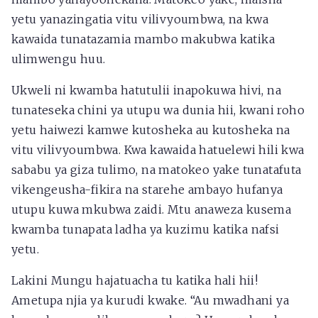
yetu yanazingatia vitu vilivyoumbwa, na kwa
kawaida tunatazamia mambo makubwa katika
ulimwengu huu.
Ukweli ni kwamba hatutulii inapokuwa hivi, na
tunateseka chini ya utupu wa dunia hii, kwani roho
yetu haiwezi kamwe kutosheka au kutosheka na
vitu vilivyoumbwa. Kwa kawaida hatuelewi hili kwa
sababu ya giza tulimo, na matokeo yake tunatafuta
vikengeusha-fikira na starehe ambayo hufanya
utupu kuwa mkubwa zaidi. Mtu anaweza kusema
kwamba tunapata ladha ya kuzimu katika nafsi
yetu.
Lakini Mungu hajatuacha tu katika hali hii!
Ametupa njia ya kurudi kwake. “Au mwadhani ya