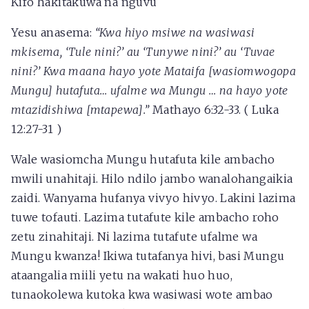
Kifo hakitakuwa na nguvu
Yesu anasema:
“Kwa hiyo msiwe na wasiwasi
mkisema, ‘Tule nini?’ au ‘Tunywe nini?’ au ‘Tuvae
nini?’ Kwa maana hayo yote Mataifa [wasiomwogopa
Mungu] hutafuta… ufalme wa Mungu … na hayo yote
mtazidishiwa [mtapewa].”
Mathayo 6:32-33. ( Luka
12:27-31 )
Wale wasiomcha Mungu hutafuta kile ambacho
mwili unahitaji. Hilo ndilo jambo wanalohangaikia
zaidi. Wanyama hufanya vivyo hivyo. Lakini lazima
tuwe tofauti. Lazima tutafute kile ambacho roho
zetu zinahitaji. Ni lazima tutafute ufalme wa
Mungu kwanza! Ikiwa tutafanya hivi, basi Mungu
ataangalia miili yetu na wakati huo huo,
tunaokolewa kutoka kwa wasiwasi wote ambao