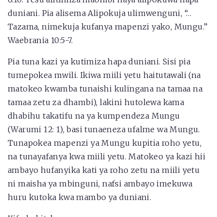
duniani. Pia alisema Alipokuja ulimwenguni, “…
Tazama, nimekuja kufanya mapenzi yako, Mungu.”
Waebrania 10:5-7.
Pia tuna kazi ya kutimiza hapa duniani. Sisi pia
tumepokea mwili. Ikiwa miili yetu haitutawali (na
matokeo kwamba tunaishi kulingana na tamaa na
tamaa zetu za dhambi), lakini hutolewa kama
dhabihu takatifu na ya kumpendeza Mungu
(Warumi 12: 1), basi tunaeneza ufalme wa Mungu.
Tunapokea mapenzi ya Mungu kupitia roho yetu,
na tunayafanya kwa miili yetu. Matokeo ya kazi hii
ambayo hufanyika kati ya roho zetu na miili yetu
ni maisha ya mbinguni, nafsi ambayo imekuwa
huru kutoka kwa mambo ya duniani.