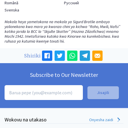
Română
Русский
Svenska
Makala haya yametokana na makala ya Sigurd Bratlie ambayo
yalionekana kwa mara ya kwanza chini ya kichwa “Roho, Mwili, Nafsi”
katika jarida la BCC la “Skjulte Skatter” (Hazina Zilizofichwa) mnamo
Machi 1942. Imetafsiriwa kutoka kwa Kinorwe na kurekebishwa. kwa
ruhusa ya kutumia kwenye tovuti hii.
Shiriki
Subscribe to Our Newsletter
Wokovu na utakaso
Onyesha zaidi