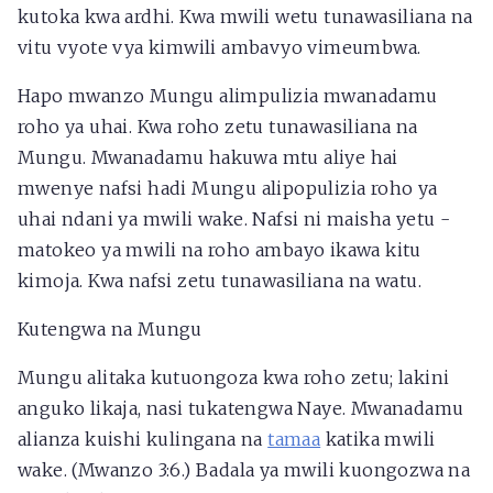
kutoka kwa ardhi. Kwa mwili wetu tunawasiliana na
vitu vyote vya kimwili ambavyo vimeumbwa.
Hapo mwanzo Mungu alimpulizia mwanadamu
roho ya uhai. Kwa roho zetu tunawasiliana na
Mungu. Mwanadamu hakuwa mtu aliye hai
mwenye nafsi hadi Mungu alipopulizia roho ya
uhai ndani ya mwili wake. Nafsi ni maisha yetu -
matokeo ya mwili na roho ambayo ikawa kitu
kimoja. Kwa nafsi zetu tunawasiliana na watu.
Kutengwa na Mungu
Mungu alitaka kutuongoza kwa roho zetu; lakini
anguko likaja, nasi tukatengwa Naye. Mwanadamu
alianza kuishi kulingana na
tamaa
katika mwili
wake. (Mwanzo 3:6.) Badala ya mwili kuongozwa na