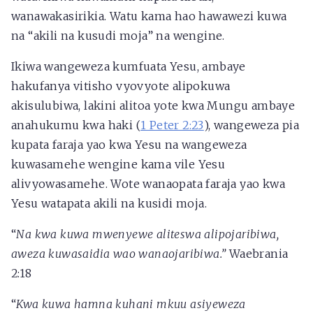
wanawakasirikia. Watu kama hao hawawezi kuwa
na “akili na kusudi moja” na wengine.
Ikiwa wangeweza kumfuata Yesu, ambaye
hakufanya vitisho vyovyote alipokuwa
akisulubiwa, lakini alitoa yote kwa Mungu ambaye
anahukumu kwa haki (
1 Peter 2:23
), wangeweza pia
kupata faraja yao kwa Yesu na wangeweza
kuwasamehe wengine kama vile Yesu
alivyowasamehe. Wote wanaopata faraja yao kwa
Yesu watapata akili na kusidi moja.
“
Na kwa kuwa mwenyewe aliteswa alipojaribiwa,
aweza kuwasaidia wao wanaojaribiwa.”
Waebrania
2:18
“
Kwa kuwa hamna kuhani mkuu asiyeweza