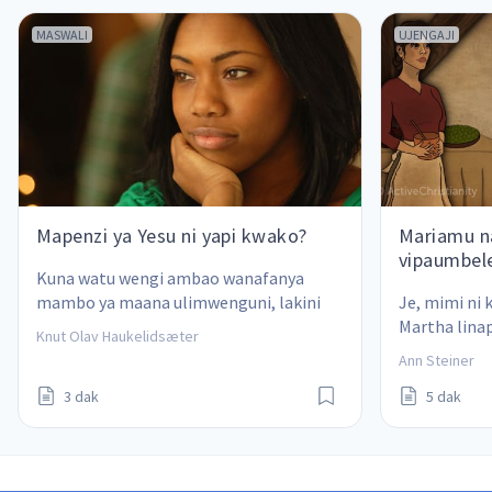
MASWALI
UJENGAJI
Mapenzi ya Yesu ni yapi kwako?
Mariamu n
vipaumbel
Kuna watu wengi ambao wanafanya 
mambo ya maana ulimwenguni, lakini 
Je, mimi ni
kusudi la maisha yako ni nini?
Martha linap
Knut Olav Haukelidsæter
wangu na Ye
Ann Steiner
3 dak
5 dak