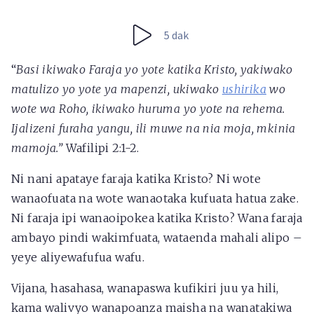
5 dak
“
Basi ikiwako Faraja yo yote katika Kristo, yakiwako
matulizo yo yote ya mapenzi, ukiwako
ushirika
wo
wote wa Roho, ikiwako huruma yo yote na rehema.
Ijalizeni furaha yangu, ili muwe na nia moja, mkinia
mamoja.”
Wafilipi 2:1-2.
Ni nani apataye faraja katika Kristo? Ni wote
wanaofuata na wote wanaotaka kufuata hatua zake.
Ni faraja ipi wanaoipokea katika Kristo? Wana faraja
ambayo pindi wakimfuata, wataenda mahali alipo –
yeye aliyewafufua wafu.
Vijana, hasahasa, wanapaswa kufikiri juu ya hili,
kama walivyo wanapoanza maisha na wanatakiwa