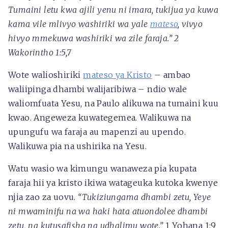
Tumaini letu kwa ajili yenu ni imara, tukijua ya kuwa
kama vile mlivyo washiriki wa yale
mateso
, vivyo
hivyo mmekuwa washiriki wa zile faraja.” 2
Wakorintho 1:5,7
Wote walioshiriki
mateso ya Kristo
– ambao
waliipinga dhambi walijaribiwa – ndio wale
waliomfuata Yesu, na Paulo alikuwa na tumaini kuu
kwao. Angeweza kuwategemea. Walikuwa na
upungufu wa faraja au mapenzi au upendo.
Walikuwa pia na ushirika na Yesu.
Watu wasio wa kimungu wanaweza pia kupata
faraja hii ya kristo ikiwa watageuka kutoka kwenye
njia zao za uovu.
“Tukiziungama dhambi zetu, Yeye
ni mwaminifu na wa haki hata atuondolee dhambi
zetu, na kutusafisha na udhalimu wote.”
1 Yohana 1:9