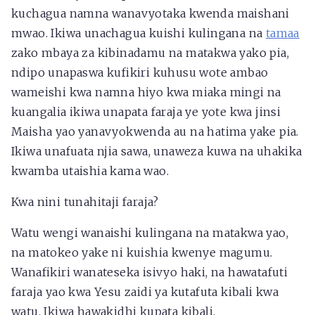
kuchagua namna wanavyotaka kwenda maishani
mwao. Ikiwa unachagua kuishi kulingana na
tamaa
zako mbaya za kibinadamu na matakwa yako pia,
ndipo unapaswa kufikiri kuhusu wote ambao
wameishi kwa namna hiyo kwa miaka mingi na
kuangalia ikiwa unapata faraja ye yote kwa jinsi
Maisha yao yanavyokwenda au na hatima yake pia.
Ikiwa unafuata njia sawa, unaweza kuwa na uhakika
kwamba utaishia kama wao.
Kwa nini tunahitaji faraja?
Watu wengi wanaishi kulingana na matakwa yao,
na matokeo yake ni kuishia kwenye magumu.
Wanafikiri wanateseka isivyo haki, na hawatafuti
faraja yao kwa Yesu zaidi ya kutafuta kibali kwa
watu. Ikiwa hawakidhi kupata kibali,