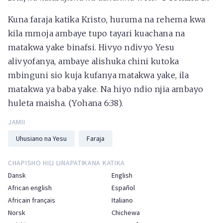
Kuna faraja katika Kristo, huruma na rehema kwa
kila mmoja ambaye tupo tayari kuachana na
matakwa yake binafsi. Hivyo ndivyo Yesu
alivyofanya, ambaye alishuka chini kutoka
mbinguni sio kuja kufanya matakwa yake, ila
matakwa ya baba yake. Na hiyo ndio njia ambayo
huleta maisha. (Yohana 6:38).
JAMII
Uhusiano na Yesu
Faraja
CHAPISHO HILI LINAPATIKANA KATIKA
Dansk
English
African english
Español
Africain français
Italiano
Norsk
Chichewa