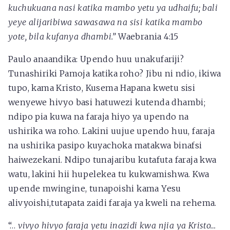
kuchukuana nasi katika mambo yetu ya udhaifu; bali
yeye alijaribiwa sawasawa na sisi katika mambo
yote, bila kufanya dhambi.”
Waebrania 4:15
Paulo anaandika: Upendo huu unakufariji?
Tunashiriki Pamoja katika roho? Jibu ni ndio, ikiwa
tupo, kama Kristo, Kusema Hapana kwetu sisi
wenyewe hivyo basi hatuwezi kutenda dhambi;
ndipo pia kuwa na faraja hiyo ya upendo na
ushirika wa roho. Lakini uujue upendo huu, faraja
na ushirika pasipo kuyachoka matakwa binafsi
haiwezekani. Ndipo tunajaribu kutafuta faraja kwa
watu, lakini hii hupelekea tu kukwamishwa. Kwa
upende mwingine, tunapoishi kama Yesu
alivyoishi,tutapata zaidi faraja ya kweli na rehema.
“…
vivyo hivyo faraja yetu inazidi kwa njia ya Kristo…