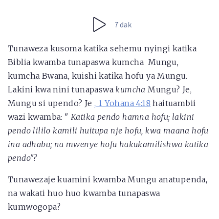
7 dak
Tunaweza kusoma katika sehemu nyingi katika
Biblia kwamba tunapaswa kumcha Mungu,
kumcha Bwana, kuishi katika hofu ya Mungu.
Lakini kwa nini tunapaswa
kumcha
Mungu? Je,
Mungu si upendo? Je
, 1 Yohana 4:18
haituambii
wazi kwamba: "
Katika pendo hamna hofu; lakini
pendo lililo kamili huitupa nje hofu, kwa maana hofu
ina adhabu; na mwenye hofu hakukamilishwa katika
pendo"?
Tunawezaje kuamini kwamba Mungu anatupenda,
na wakati huo huo kwamba tunapaswa
kumwogopa?