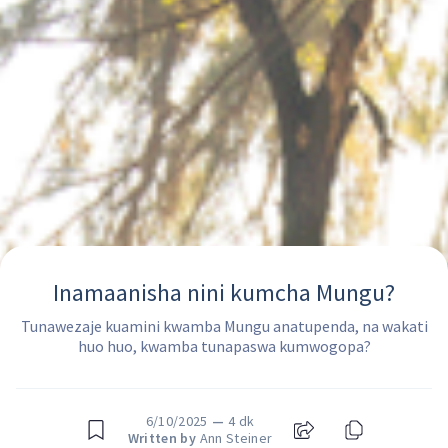
Inamaanisha nini kumcha Mungu?
Tunawezaje kuamini kwamba Mungu anatupenda, na wakati
huo huo, kwamba tunapaswa kumwogopa?
6/10/2025
—
4 dk
Written by
Ann Steiner