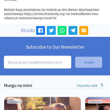
Makala haya yanatokana na makala ya Ann Steiner iliyochapishwa
awali kwenye
https://activechristianity.org/
na imebadilishwa kwa
ruhusa ya matumizi kwenye tovuti hii
Shiriki
Subscribe to Our Newsletter
Mungu na mimi
Onyesha zaidi
UJENGAJI
UJENGAJI