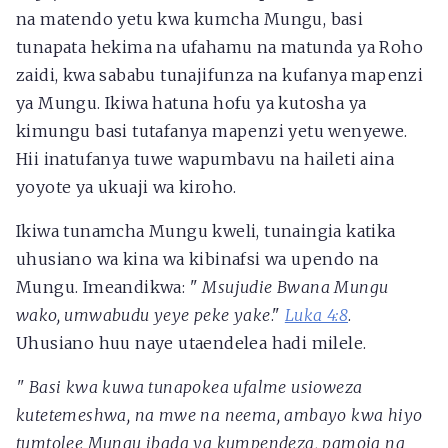
na matendo yetu kwa kumcha Mungu, basi
tunapata hekima na ufahamu na matunda ya Roho
zaidi, kwa sababu tunajifunza na kufanya mapenzi
ya Mungu. Ikiwa hatuna hofu ya kutosha ya
kimungu basi tutafanya mapenzi yetu wenyewe.
Hii inatufanya tuwe wapumbavu na haileti aina
yoyote ya ukuaji wa kiroho.
Ikiwa tunamcha Mungu kweli, tunaingia katika
uhusiano wa kina wa kibinafsi wa upendo na
Mungu. Imeandikwa: "
Msujudie Bwana Mungu
wako, umwabudu yeye peke yake
."
Luka 4:8
.
Uhusiano huu naye utaendelea hadi milele.
"
Basi kwa kuwa tunapokea ufalme usioweza
kutetemeshwa, na mwe na neema, ambayo kwa hiyo
tumtolee Mungu ibada ya kumpendeza, pamoja na