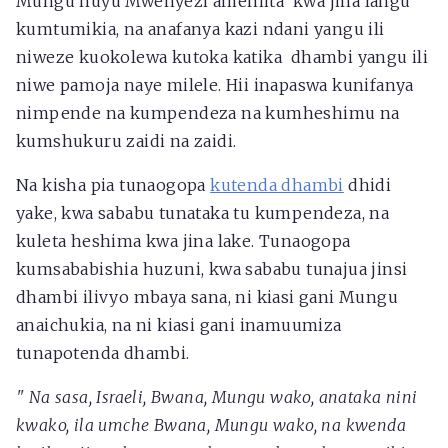
Mungu huyu Mwenyezi ameniita kwa jina langu
kumtumikia, na anafanya kazi ndani yangu ili
niweze kuokolewa kutoka katika dhambi yangu ili
niwe pamoja naye milele. Hii inapaswa kunifanya
nimpende na kumpendeza na kumheshimu na
kumshukuru zaidi na zaidi.
Na kisha pia tunaogopa
kutenda dhambi
dhidi
yake, kwa sababu tunataka tu kumpendeza, na
kuleta heshima kwa jina lake. Tunaogopa
kumsababishia huzuni, kwa sababu tunajua jinsi
dhambi ilivyo mbaya sana, ni kiasi gani Mungu
anaichukia, na ni kiasi gani inamuumiza
tunapotenda dhambi.
"
Na sasa, Israeli, Bwana, Mungu wako, anataka nini
kwako, ila umche Bwana, Mungu wako, na kwenda