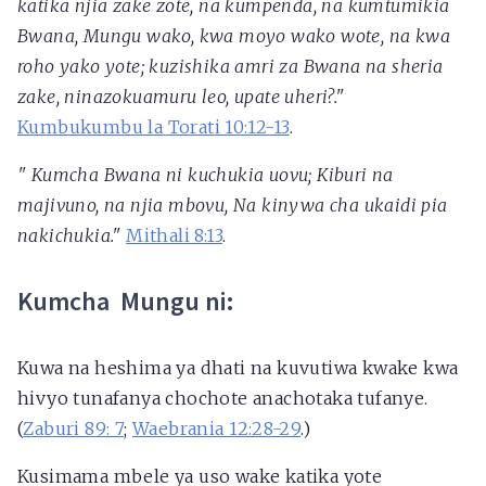
katika njia zake zote, na kumpenda, na kumtumikia
Bwana, Mungu wako, kwa moyo wako wote, na kwa
roho yako yote; kuzishika amri za Bwana na sheria
zake, ninazokuamuru leo, upate uheri?."
Kumbukumbu la Torati 10:12-13
.
"
Kumcha Bwana ni kuchukia uovu; Kiburi na
majivuno, na njia mbovu, Na kinywa cha ukaidi pia
nakichukia."
Mithali 8:13
.
Kumcha Mungu ni:
Kuwa na heshima ya dhati na kuvutiwa kwake kwa
hivyo tunafanya chochote anachotaka tufanye.
(
Zaburi 89: 7
;
Waebrania 12:28-29
.)
Kusimama mbele ya uso wake katika yote