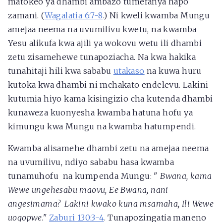
matokeo ya dhambi ambazo tumefanya hapo
zamani. (
Wagalatia 6:7-8
.) Ni kweli kwamba Mungu
amejaa neema na uvumilivu kwetu, na kwamba
Yesu alikufa kwa ajili ya wokovu wetu ili dhambi
zetu zisamehewe tunapoziacha. Na kwa hakika
tunahitaji hili kwa sababu
utakaso
na kuwa huru
kutoka kwa dhambi ni mchakato endelevu. Lakini
kutumia hiyo kama kisingizio cha kutenda dhambi
kunaweza kuonyesha kwamba hatuna hofu ya
kimungu kwa Mungu na kwamba hatumpendi.
Kwamba alisamehe dhambi zetu na amejaa neema
na uvumilivu, ndiyo sababu hasa kwamba
tunamuhofu na kumpenda Mungu:
"
Bwana, kama
Wewe ungehesabu maovu, Ee Bwana, nani
angesimama?
Lakini kwako kuna msamaha, Ili Wewe
uogopwe."
Zaburi 130:3-4
. Tunapozingatia maneno