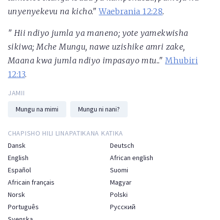
unyenyekevu na kicho."
Waebrania 12:28
.
"
Hii ndiyo jumla ya maneno; yote yamekwisha
sikiwa; Mche Mungu, nawe uzishike amri zake,
Maana kwa jumla ndiyo impasayo mtu.."
Mhubiri
12:13
.
JAMII
Mungu na mimi
Mungu ni nani?
CHAPISHO HILI LINAPATIKANA KATIKA
Dansk
Deutsch
English
African english
Español
Suomi
Africain français
Magyar
Norsk
Polski
Português
Русский
Svenska