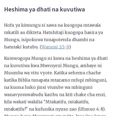
Heshima ya dhati na kuvutiwa
Hofu ya kimungu si sawa na kuogopa mtawala
mkatili au dikteta. Hatuhitaji kuogopa hasira ya
Mungu, isipokuwa tunapotenda dhambi na
hatutaki kutubu. (
Warumi 2:5-9
.)
Kumwogopa Mungu ni kuwa na heshima ya dhati
na kuvutiwa kwa Mwenyezi Mungu, ambaye ni
Muumba wa vitu vyote. Katika sehemu chache
katika Biblia tunapata mtazamo mfupi mbinguni,
na kuona huko jinsi viumbe wa mbinguni
wanavyomwabudu karibu na kiti chake cha enzi,
kila wakati wakilia "Mtakatifu, mtakatifu,
mtakatifu!" na kufunika nyuso zao (Ufunuo 4: 8).