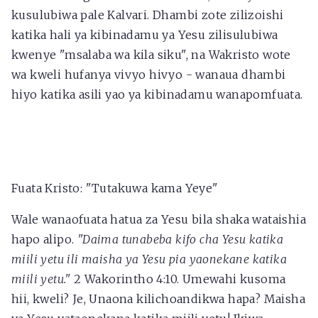
kusulubiwa pale Kalvari. Dhambi zote zilizoishi
katika hali ya kibinadamu ya Yesu zilisulubiwa
kwenye "msalaba wa kila siku", na Wakristo wote
wa kweli hufanya vivyo hivyo - wanaua dhambi
hiyo katika asili yao ya kibinadamu wanapomfuata.
Fuata Kristo: "Tutakuwa kama Yeye"
Wale wanaofuata hatua za Yesu bila shaka wataishia
hapo alipo.
"Daima tunabeba kifo cha Yesu katika
miili yetu ili maisha ya Yesu pia yaonekane katika
miili yetu."
2 Wakorintho 4:10. Umewahi kusoma
hii, kweli? Je, Unaona kilichoandikwa hapa? Maisha