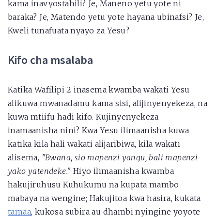
kama inavyostahili? Je, Maneno yetu yote ni
baraka? Je, Matendo yetu yote hayana ubinafsi? Je,
Kweli tunafuata nyayo za Yesu?
Kifo cha msalaba
Katika Wafilipi 2 inasema kwamba wakati Yesu
alikuwa mwanadamu kama sisi, alijinyenyekeza, na
kuwa mtiifu hadi kifo. Kujinyenyekeza -
inamaanisha nini? Kwa Yesu ilimaanisha kuwa
katika kila hali wakati alijaribiwa, kila wakati
alisema,
"Bwana, sio mapenzi yangu, bali mapenzi
yako yatendeke."
Hiyo ilimaanisha kwamba
hakujiruhusu Kuhukumu na kupata mambo
mabaya na wengine; Hakujitoa kwa hasira, kukata
tamaa
, kukosa subira au dhambi nyingine yoyote