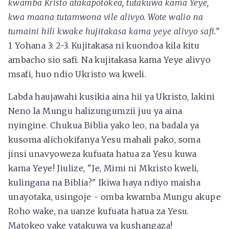
kwamba Kristo atakapotokea, tutakuwa kama Yeye,
kwa maana tutamwona vile alivyo. Wote walio na
tumaini hili kwake
hujitakasa kama yeye alivyo safi.”
1 Yohana 3: 2-3. Kujitakasa ni kuondoa kila kitu
ambacho sio safi. Na kujitakasa kama Yeye alivyo
msafi, huo ndio Ukristo wa kweli.
Labda haujawahi kusikia aina hii ya Ukristo, lakini
Neno la Mungu halizungumzii juu ya aina
nyingine. Chukua Biblia yako leo, na badala ya
kusoma alichokifanya Yesu mahali pako, soma
jinsi unavyoweza kufuata hatua za Yesu kuwa
kama Yeye! Jiulize, "Je, Mimi ni Mkristo kweli,
kulingana na Biblia?" Ikiwa haya ndiyo maisha
unayotaka, usingoje - omba kwamba Mungu akupe
Roho wake, na uanze kufuata hatua za Yesu.
Matokeo yake yatakuwa ya kushangaza!