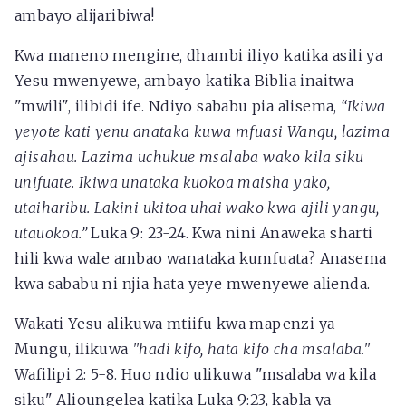
ambayo alijaribiwa!
Kwa maneno mengine, dhambi iliyo katika asili ya
Yesu mwenyewe, ambayo katika Biblia inaitwa
"mwili", ilibidi ife. Ndiyo sababu pia alisema,
“Ikiwa
yeyote kati yenu anataka kuwa mfuasi Wangu, lazima
ajisahau. Lazima uchukue msalaba wako kila siku
unifuate. Ikiwa unataka kuokoa maisha yako,
utaiharibu. Lakini ukitoa uhai wako kwa ajili yangu,
utauokoa.”
Luka 9: 23-24. Kwa nini Anaweka sharti
hili kwa wale ambao wanataka kumfuata? Anasema
kwa sababu ni njia hata yeye mwenyewe alienda.
Wakati Yesu alikuwa mtiifu kwa mapenzi ya
Mungu, ilikuwa
"hadi kifo, hata kifo cha msalaba."
Wafilipi 2: 5-8. Huo ndio ulikuwa "msalaba wa kila
siku" Alioungelea katika Luka 9:23, kabla ya