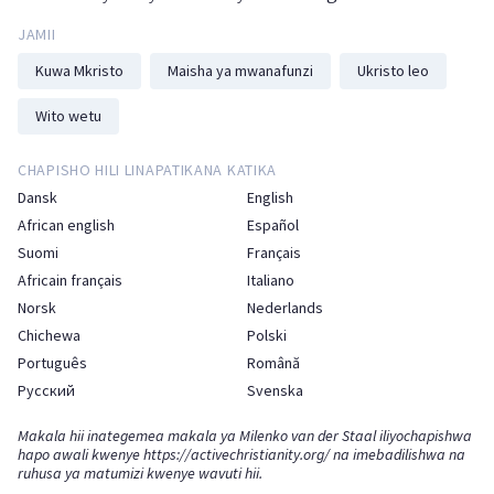
JAMII
Kuwa Mkristo
Maisha ya mwanafunzi
Ukristo leo
Wito wetu
CHAPISHO HILI LINAPATIKANA KATIKA
Dansk
English
African english
Español
Suomi
Français
Africain français
Italiano
Norsk
Nederlands
Chichewa
Polski
Português
Română
Русский
Svenska
Makala hii inategemea makala ya Milenko van der Staal iliyochapishwa
hapo awali kwenye
https://activechristianity.org/
na imebadilishwa na
ruhusa ya matumizi kwenye wavuti hii.