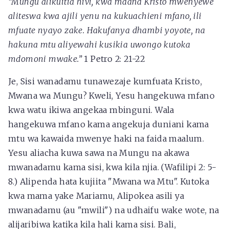
“Mungu alikuitia hivi, kwa maana Kristo mwenyewe
aliteswa kwa ajili yenu na kukuachieni mfano, ili
mfuate nyayo zake. Hakufanya dhambi yoyote, na
hakuna mtu aliyewahi kusikia uwongo kutoka
mdomoni mwake.”
1 Petro 2: 21-22
Je, Sisi wanadamu tunawezaje kumfuata Kristo,
Mwana wa Mungu? Kweli, Yesu hangekuwa mfano
kwa watu ikiwa angekaa mbinguni. Wala
hangekuwa mfano kama angekuja duniani kama
mtu wa kawaida mwenye haki na faida maalum.
Yesu aliacha kuwa sawa na Mungu na akawa
mwanadamu kama sisi, kwa kila njia. (Wafilipi 2: 5-
8.) Alipenda hata kujiita "Mwana wa Mtu". Kutoka
kwa mama yake Mariamu, Alipokea asili ya
mwanadamu (au "mwili") na udhaifu wake wote, na
alijaribiwa katika kila hali kama sisi. Bali,