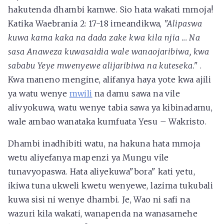
hakutenda dhambi kamwe. Sio hata wakati mmoja!
Katika Waebrania 2: 17-18 imeandikwa,
"Alipaswa
kuwa kama kaka na dada zake kwa kila njia ... Na
sasa Anaweza kuwasaidia wale wanaojaribiwa, kwa
sababu Yeye mwenyewe alijaribiwa na kuteseka."
.
Kwa maneno mengine, alifanya haya yote kwa ajili
ya watu wenye
mwili
na damu sawa na vile
alivyokuwa, watu wenye tabia sawa ya kibinadamu,
wale ambao wanataka kumfuata Yesu – Wakristo.
Dhambi inadhibiti watu, na hakuna hata mmoja
wetu aliyefanya mapenzi ya Mungu vile
tunavyopaswa. Hata aliyekuwa"bora" kati yetu,
ikiwa tuna ukweli kwetu wenyewe, lazima tukubali
kuwa sisi ni wenye dhambi. Je, Wao ni safi na
wazuri kila wakati, wanapenda na wanasamehe