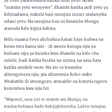
ya Yesu yataonekana katika miili yetu! Ikiwa
"maisha yetu wenyewe", dhambi katika asili yetu ya
kibinadamu, itakufa basi muujiza mzuri utafanyika
ndani yetu. Na muujiza huo ni kwamba Mungu
ataunda kitu kipya kabisa.
Ndio maana Yesu alichukua hatari hiyo kubwa na
kuwa mtu kama sisi - ili aweze kutupa njia ya
kufuata: njia ya kutoka kwa dhambi na kifo cha
milele, hadi katika furaha na uzima, na sasa hata
katika umilele wote. Na sio tu kwamba
alitengeneza njia, pia alitutumia Roho wake
Mtakatifu ili atuongoze, atusaidie na kututia nguvu
kutembea kwa njia hii.
"Wapenzi, sasa sisi ni watoto wa Mungu, na
tutakachokuwa bado hakijafahamika. Lakini tunajua