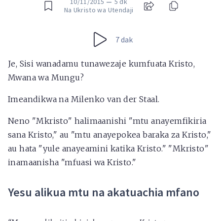
10/11/2015
—
5 dk
Na Ukristo wa Utendaji
7 dak
Je, Sisi wanadamu tunawezaje kumfuata Kristo,
Mwana wa Mungu?
Imeandikwa na Milenko van der Staal.
Neno "Mkristo" halimaanishi "mtu anayemfikiria
sana Kristo," au "mtu anayepokea baraka za Kristo,"
au hata "yule anayeamini katika Kristo." "Mkristo"
inamaanisha "mfuasi wa Kristo."
Yesu alikua mtu na akatuachia mfano