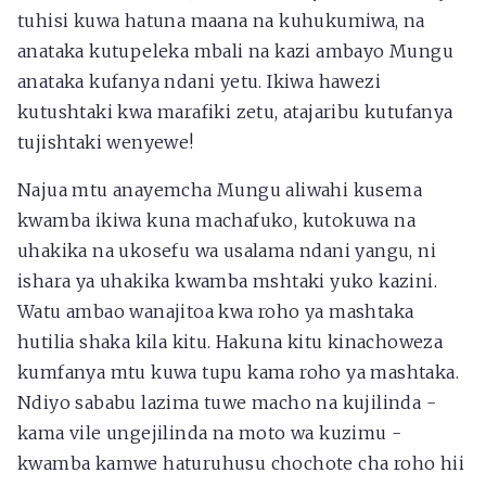
tuhisi kuwa hatuna maana na kuhukumiwa, na
anataka kutupeleka mbali na kazi ambayo Mungu
anataka kufanya ndani yetu. Ikiwa hawezi
kutushtaki kwa marafiki zetu, atajaribu kutufanya
tujishtaki wenyewe!
Najua mtu anayemcha Mungu aliwahi kusema
kwamba ikiwa kuna machafuko, kutokuwa na
uhakika na ukosefu wa usalama ndani yangu, ni
ishara ya uhakika kwamba mshtaki yuko kazini.
Watu ambao wanajitoa kwa roho ya mashtaka
hutilia shaka kila kitu. Hakuna kitu kinachoweza
kumfanya mtu kuwa tupu kama roho ya mashtaka.
Ndiyo sababu lazima tuwe macho na kujilinda -
kama vile ungejilinda na moto wa kuzimu -
kwamba kamwe haturuhusu chochote cha roho hii