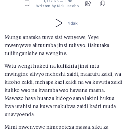
3/1/2025
—
3 dk
Written by
Nick Jacobs
4 dak
Mungu anataka tuwe sisi wenyewe; Yeye
mwenyewe alituumba jinsi tulivyo. Hakutaka
tujilinganishe na wengine.
Watu wengi huketi na kufikiria jinsi mtu
mwingine alivyo mcheshi zaidi, maarufu zaidi, wa
kiroho zaidi, mchapa kazi zaidi na wa kuvutia zaidi
kuliko wao na kwamba wao hawana maana.
Mawazo haya huanza kidogo sana lakini hukua
kwa urahisi na kuwa makubwa zaidi kadri muda
unavyoenda.
Mimi mwenyewe nimepoteza masaa, siku za