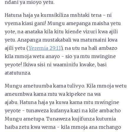
ndani ya mioyo yetu.
Hatuna haja ya kumsikiliza mshtaki tena - ni
vyema kiasi gani! Mungu amepanga maisha yetu
yote, na anataka kila kitu kiende vizuri kwa ajili
yetu. Anapanga mustakabali wa matumaini kwa
ajili yetu (
Yeremia 29:11
), na utu na hali ambazo
kila mmoja wetu anayo - sio ya mtu mwingine
yeyote! Ikiwa sisi ni waaminifu kwake, basi
atatutunza.
Mungu ametuumba kama tulivyo. Kila mmoja wetu
ameumbwa kama mtu wa kipekee na wa
ajabu. Hatuna haja ya kuwa kama mtu mwingine
yeyote - tunaweza kufanya kazi na kile ambacho
Mungu ametupa. Tunaweza kujifunza kutumia
haiba zetu kwa wema - kila mmoja ana mchango