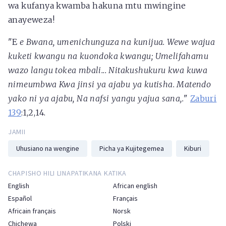
wa kufanya kwamba hakuna mtu mwingine
anayeweza!
"E
e Bwana, umenichunguza na kunijua. Wewe wajua
kuketi kwangu na kuondoka kwangu; Umelifahamu
wazo langu tokea mbali... Nitakushukuru kwa kuwa
nimeumbwa Kwa jinsi ya ajabu ya kutisha. Matendo
yako ni ya ajabu, Na nafsi yangu yajua sana,.
"
Zaburi
139
:1,2,14.
JAMII
Uhusiano na wengine
Picha ya Kujitegemea
Kiburi
CHAPISHO HILI LINAPATIKANA KATIKA
English
African english
Español
Français
Africain français
Norsk
Chichewa
Polski