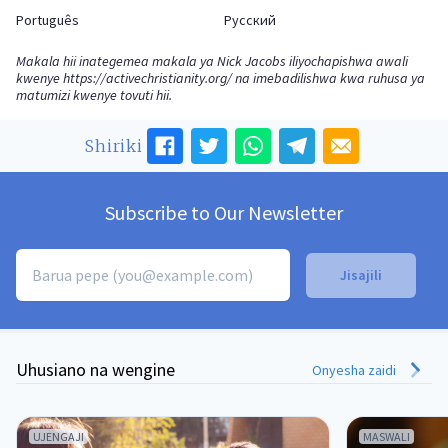
Português
Русский
Makala hii inategemea makala ya Nick Jacobs iliyochapishwa awali
kwenye
https://activechristianity.org/
na imebadilishwa kwa ruhusa ya
matumizi kwenye tovuti hii.
Shiriki
Subscribe to Our Newsletter
Uhusiano na wengine
Onyesha zaidi
UJENGAJI
MASWALI