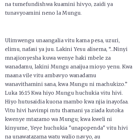
na tumefundishwa kuamini hivyo, zaidi ya
tunavyoamini neno la Mungu.
Ulimwengu unaangalia vitu kama pesa, uzuri,
elimu, nafasi ya juu. Lakini Yesu alisema, “…Ninyi
mnajionyesha kuwa wenye haki mbele za
wanadamu, lakini Mungu anaijua mioyo yenu. Kwa
maana vile vitu ambavyo wanadamu
wanavithamini sana, kwa Mungu ni machukizo.”
Luka 16:15 Kwa hiyo Mungu huchukia vitu hivi.
Hiyo hutusaidia kuona mambo kwa njia inayofaa.
Vitu hivi havimpi mtu thamani ya ziada kutoka
kwenye mtazamo wa Mungu; kwa kweli ni
kinyume, Yeye huchukia "unapopenda" vitu hivi
na unawatazama watu walio navyo, au