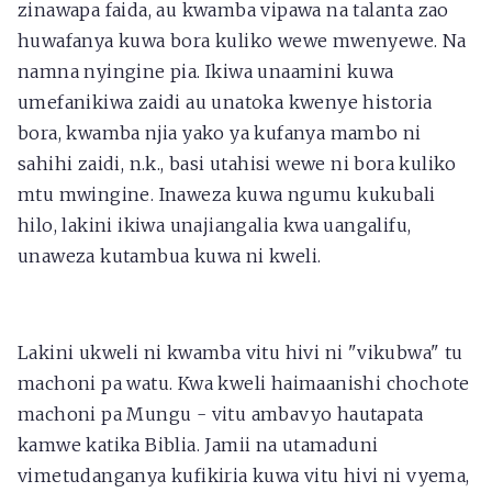
zinawapa faida, au kwamba vipawa na talanta zao
huwafanya kuwa bora kuliko wewe mwenyewe. Na
namna nyingine pia. Ikiwa unaamini kuwa
umefanikiwa zaidi au unatoka kwenye historia
bora, kwamba njia yako ya kufanya mambo ni
sahihi zaidi, n.k., basi utahisi wewe ni bora kuliko
mtu mwingine. Inaweza kuwa ngumu kukubali
hilo, lakini ikiwa unajiangalia kwa uangalifu,
unaweza kutambua kuwa ni kweli.
Lakini ukweli ni kwamba vitu hivi ni "vikubwa" tu
machoni pa watu. Kwa kweli haimaanishi chochote
machoni pa Mungu - vitu ambavyo hautapata
kamwe katika Biblia. Jamii na utamaduni
vimetudanganya kufikiria kuwa vitu hivi ni vyema,