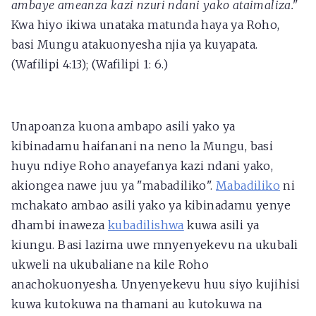
ambaye ameanza kazi nzuri ndani yako ataimaliza."
Kwa hiyo ikiwa unataka matunda haya ya Roho,
basi Mungu atakuonyesha njia ya kuyapata.
(Wafilipi 4:13); (Wafilipi 1: 6.)
Unapoanza kuona ambapo asili yako ya
kibinadamu haifanani na neno la Mungu, basi
huyu ndiye Roho anayefanya kazi ndani yako,
akiongea nawe juu ya "mabadiliko".
Mabadiliko
ni
mchakato ambao asili yako ya kibinadamu yenye
dhambi inaweza
kubadilishwa
kuwa asili ya
kiungu. Basi lazima uwe mnyenyekevu na ukubali
ukweli na ukubaliane na kile Roho
anachokuonyesha. Unyenyekevu huu siyo kujihisi
kuwa kutokuwa na thamani au kutokuwa na