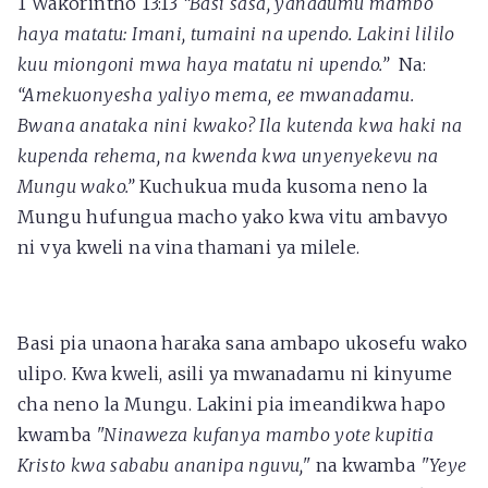
1 Wakorintho 13:13
“Basi sasa, yanadumu mambo
haya matatu: Imani, tumaini na upendo. Lakini lililo
kuu miongoni mwa haya matatu ni upendo.”
Na:
“Amekuonyesha yaliyo mema, ee mwanadamu.
Bwana anataka nini kwako? Ila kutenda kwa haki na
kupenda rehema, na kwenda kwa unyenyekevu na
Mungu wako.”
Kuchukua muda kusoma neno la
Mungu hufungua macho yako kwa vitu ambavyo
ni vya kweli na vina thamani ya milele.
Basi pia unaona haraka sana ambapo ukosefu wako
ulipo. Kwa kweli, asili ya mwanadamu ni kinyume
cha neno la Mungu. Lakini pia imeandikwa hapo
kwamba
"Ninaweza kufanya mambo yote kupitia
Kristo kwa sababu ananipa nguvu,"
na kwamba
"Yeye