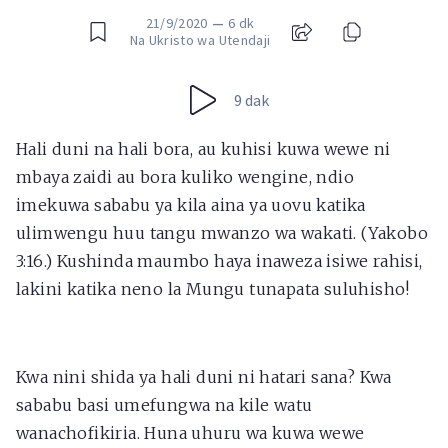
21/9/2020
—
6 dk
Na Ukristo wa Utendaji
9 dak
Hali duni na hali bora, au kuhisi kuwa wewe ni
mbaya zaidi au bora kuliko wengine, ndio
imekuwa sababu ya kila aina ya uovu katika
ulimwengu huu tangu mwanzo wa wakati. (Yakobo
3:16.) Kushinda maumbo haya inaweza isiwe rahisi,
lakini katika neno la Mungu tunapata suluhisho!
Kwa nini shida ya hali duni ni hatari sana? Kwa
sababu basi umefungwa na kile watu
wanachofikiria. Huna uhuru wa kuwa wewe