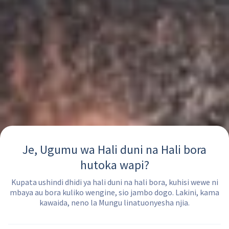
Je, Ugumu wa Hali duni na Hali bora
hutoka wapi?
Kupata ushindi dhidi ya hali duni na hali bora, kuhisi wewe ni
mbaya au bora kuliko wengine, sio jambo dogo. Lakini, kama
kawaida, neno la Mungu linatuonyesha njia.