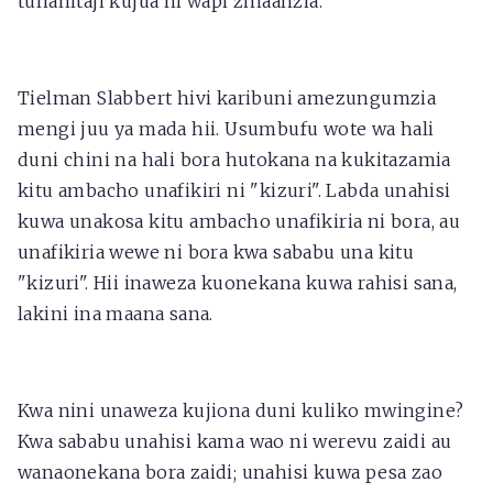
tunahitaji kujua ni wapi zinaanzia.
Tielman Slabbert hivi karibuni amezungumzia
mengi juu ya mada hii. Usumbufu wote wa hali
duni chini na hali bora hutokana na kukitazamia
kitu ambacho unafikiri ni "kizuri". Labda unahisi
kuwa unakosa kitu ambacho unafikiria ni bora, au
unafikiria wewe ni bora kwa sababu una kitu
"kizuri". Hii inaweza kuonekana kuwa rahisi sana,
lakini ina maana sana.
Kwa nini unaweza kujiona duni kuliko mwingine?
Kwa sababu unahisi kama wao ni werevu zaidi au
wanaonekana bora zaidi; unahisi kuwa pesa zao