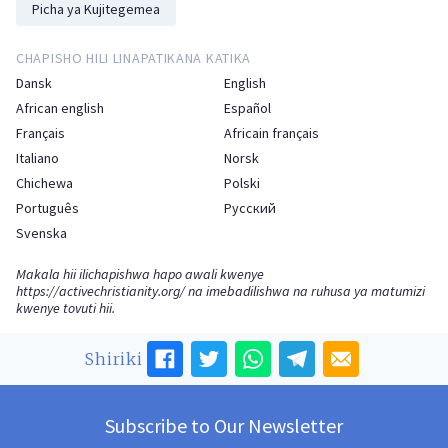
Picha ya Kujitegemea
CHAPISHO HILI LINAPATIKANA KATIKA
Dansk
English
African english
Español
Français
Africain français
Italiano
Norsk
Chichewa
Polski
Português
Русский
Svenska
Makala hii ilichapishwa hapo awali kwenye
https://activechristianity.org/
na imebadilishwa na ruhusa ya matumizi
kwenye tovuti hii.
Shiriki
Subscribe to Our Newsletter