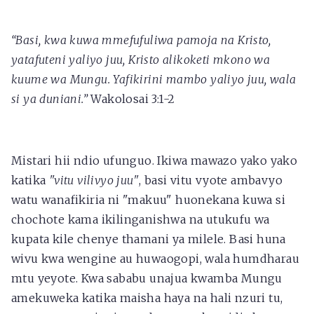
“Basi, kwa kuwa mmefufuliwa pamoja na Kristo,
yatafuteni yaliyo juu, Kristo alikoketi mkono wa
kuume wa Mungu. Yafikirini mambo yaliyo juu, wala
si ya duniani.”
Wakolosai 3:1-2
Mistari hii ndio ufunguo. Ikiwa mawazo yako yako
katika
"vitu vilivyo juu"
, basi vitu vyote ambavyo
watu wanafikiria ni "makuu" huonekana kuwa si
chochote kama ikilinganishwa na utukufu wa
kupata kile chenye thamani ya milele. Basi huna
wivu kwa wengine au huwaogopi, wala humdharau
mtu yeyote. Kwa sababu unajua kwamba Mungu
amekuweka katika maisha haya na hali nzuri tu,