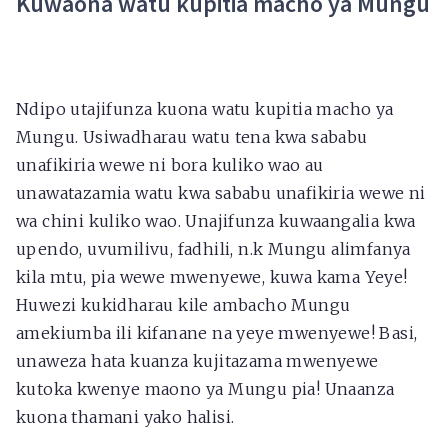
Kuwaona watu kupitia macho ya Mungu
Ndipo utajifunza kuona watu kupitia macho ya
Mungu. Usiwadharau watu tena kwa sababu
unafikiria wewe ni bora kuliko wao au
unawatazamia watu kwa sababu unafikiria wewe ni
wa chini kuliko wao. Unajifunza kuwaangalia kwa
upendo, uvumilivu, fadhili, n.k Mungu alimfanya
kila mtu, pia wewe mwenyewe, kuwa kama Yeye!
Huwezi kukidharau kile ambacho Mungu
amekiumba ili kifanane na yeye mwenyewe! Basi,
unaweza hata kuanza kujitazama mwenyewe
kutoka kwenye maono ya Mungu pia! Unaanza
kuona thamani yako halisi.