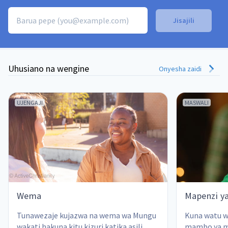
Uhusiano na wengine
Onyesha zaidi
UJENGAJI
MASWALI
Wema
Mapenzi ya
Tunawezaje kujazwa na wema wa Mungu 
Kuna watu w
wakati hakuna kitu kizuri katika asili 
mambo ya ma