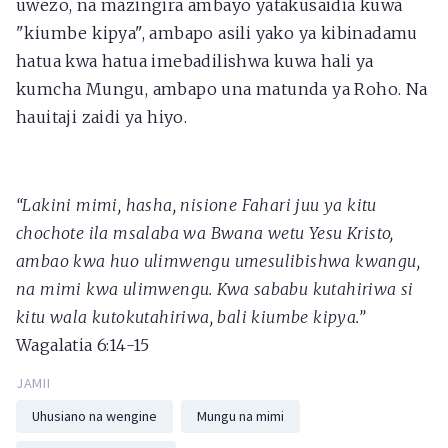
uwezo, na mazingira ambayo yatakusaidia kuwa
"kiumbe kipya", ambapo asili yako ya kibinadamu
hatua kwa hatua imebadilishwa kuwa hali ya
kumcha Mungu, ambapo una matunda ya Roho. Na
hauitaji zaidi ya hiyo.
“Lakini mimi, hasha, nisione Fahari juu ya kitu
chochote ila msalaba wa Bwana wetu Yesu Kristo,
ambao kwa huo ulimwengu umesulibishwa kwangu,
na mimi kwa ulimwengu. Kwa sababu kutahiriwa si
kitu wala kutokutahiriwa, bali kiumbe kipya.”
Wagalatia 6:14-15
JAMII
Uhusiano na wengine
Mungu na mimi