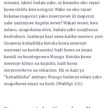
tumaini, lakini badala yake, ni kwamba uko tayari
kuwa mtiifu kwa uongozi Wake na uko tayari
kukataa mapenzi yako mwenyewe ili mapenzi
yake yatimizwe kupitia wewe! Wakati wewe, kwa
mfano, unapokataa wivu, badala yake unajifunza
kushukuru. Inafanya kazi sawa katika maeneo yote.
Unaweza kubadilika kutoka kuwa mwenye
wasiwasi na kutokuamini hadi kuwa na imani
kamili na kumtegemea Mungu. Kutoka kuwa
mwenye kiburi na kujisifu, hadi kuwa
mnyenyekevu na mkarimu. Hii ni kazi ya
"kubadilisha" ambayo Mungu hufanya ndani yako
unapokuwa tayari na kutii. (Wafilipi 2:13.)