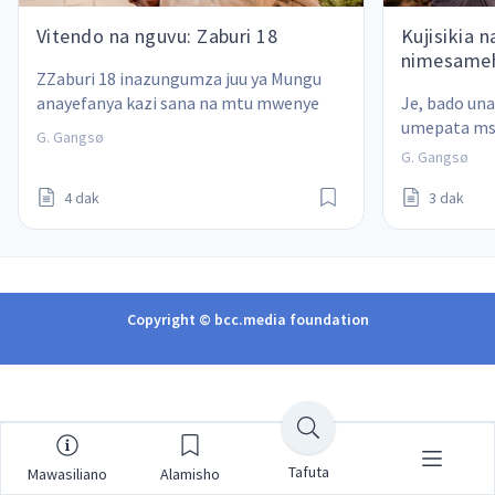
Vitendo na nguvu: Zaburi 18
Kujisikia 
nimesame
ZZaburi 18 inazungumza juu ya Mungu 
anayefanya kazi sana na mtu mwenye 
Je, bado una
nia moja.
umepata m
G. Gangsø
G. Gangsø
4 dak
3 dak
Copyright © bcc.media foundation
Tafuta
Mawasiliano
Alamisho