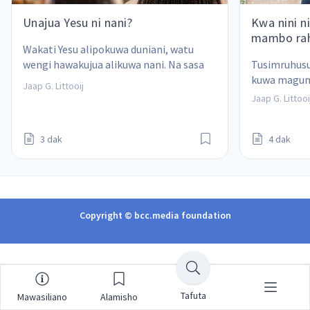
Unajua Yesu ni nani?
Kwa nini 
mambo rah
Wakati Yesu alipokuwa duniani, watu 
wengi hawakujua alikuwa nani. Na sasa 
Tusimruhusu
bado ni sawa.
kuwa magum
Jaap G. Littooij
Jaap G. Littooi
3 dak
4 dak
Copyright © bcc.media foundation
Tafuta
Mawasiliano
Alamisho