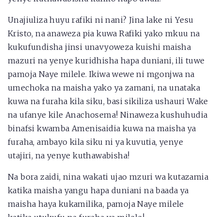
Unajiuliza huyu rafiki ni nani? Jina lake ni Yesu
Kristo, na anaweza pia kuwa Rafiki yako mkuu na
kukufundisha jinsi unavyoweza kuishi maisha
mazuri na yenye kuridhisha hapa duniani, ili tuwe
pamoja Naye milele. Ikiwa wewe ni mgonjwa na
umechoka na maisha yako ya zamani, na unataka
kuwa na furaha kila siku, basi sikiliza ushauri Wake
na ufanye kile Anachosema! Ninaweza kushuhudia
binafsi kwamba Amenisaidia kuwa na maisha ya
furaha, ambayo kila siku ni ya kuvutia, yenye
utajiri, na yenye kuthawabisha!
Na bora zaidi, nina wakati ujao mzuri wa kutazamia
katika maisha yangu hapa duniani na baada ya
maisha haya kukamilika, pamoja Naye milele