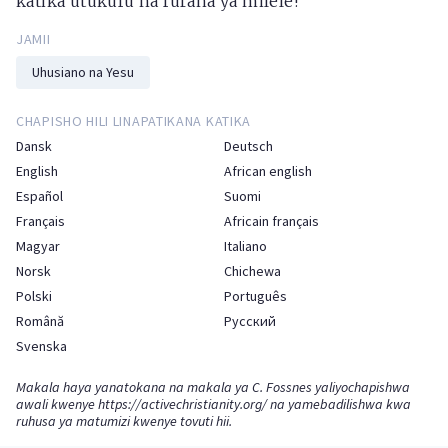
katika utukufu na furaha ya milele!
JAMII
Uhusiano na Yesu
CHAPISHO HILI LINAPATIKANA KATIKA
Dansk
Deutsch
English
African english
Español
Suomi
Français
Africain français
Magyar
Italiano
Norsk
Chichewa
Polski
Português
Română
Русский
Svenska
Makala haya yanatokana na makala ya C. Fossnes yaliyochapishwa
awali kwenye
https://activechristianity.org/
na yamebadilishwa kwa
ruhusa ya matumizi kwenye tovuti hii.