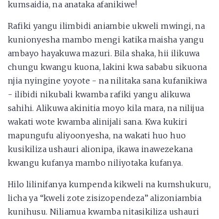
kumsaidia, na anataka afanikiwe!
Rafiki yangu ilimbidi aniambie ukweli mwingi, na
kunionyesha mambo mengi katika maisha yangu
ambayo hayakuwa mazuri. Bila shaka, hii ilikuwa
chungu kwangu kuona, lakini kwa sababu sikuona
njia nyingine yoyote - na nilitaka sana kufanikiwa
- ilibidi nikubali kwamba rafiki yangu alikuwa
sahihi. Alikuwa akinitia moyo kila mara, na nilijua
wakati wote kwamba alinijali sana. Kwa kukiri
mapungufu aliyoonyesha, na wakati huo huo
kusikiliza ushauri alionipa, ikawa inawezekana
kwangu kufanya mambo niliyotaka kufanya.
Hilo lilinifanya kumpenda kikweli na kumshukuru,
licha ya “kweli zote zisizopendeza” alizoniambia
kunihusu. Niliamua kwamba nitasikiliza ushauri