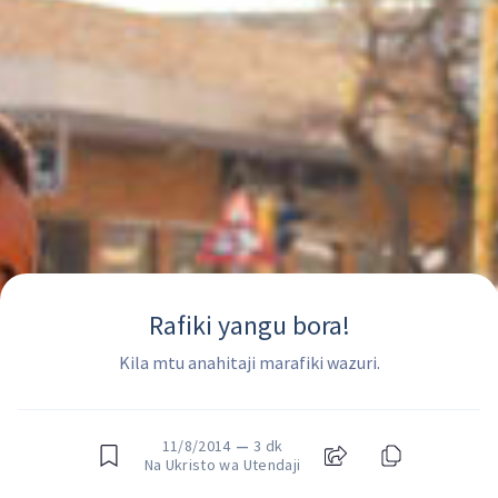
Rafiki yangu bora!
Kila mtu anahitaji marafiki wazuri.
11/8/2014
—
3 dk
Na Ukristo wa Utendaji