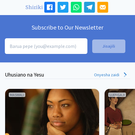
Shiriki
Subscribe to Our Newsletter
Uhusiano na Yesu
Onyesha zaidi
MASWALI
UJENGAJI