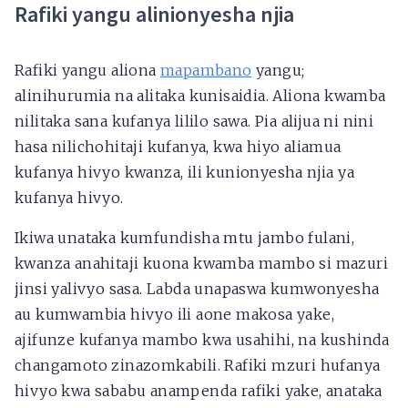
Rafiki yangu alinionyesha njia
Rafiki yangu aliona
mapambano
yangu;
alinihurumia na alitaka kunisaidia. Aliona kwamba
nilitaka sana kufanya lililo sawa. Pia alijua ni nini
hasa nilichohitaji kufanya, kwa hiyo aliamua
kufanya hivyo kwanza, ili kunionyesha njia ya
kufanya hivyo.
Ikiwa unataka kumfundisha mtu jambo fulani,
kwanza anahitaji kuona kwamba mambo si mazuri
jinsi yalivyo sasa. Labda unapaswa kumwonyesha
au kumwambia hivyo ili aone makosa yake,
ajifunze kufanya mambo kwa usahihi, na kushinda
changamoto zinazomkabili. Rafiki mzuri hufanya
hivyo kwa sababu anampenda rafiki yake, anataka