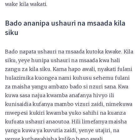
wake kila wakati.
Bado ananipa ushauri na msaada kila
siku
Bado napata ushauri na msaada kutoka kwake. Kila
siku, yeye hunipa ushauri na msaada kwa hali
zangu za kila siku. Kama hapo awali, nyakati fulani
hulazimika kuongea nami kuhusu sehemu fulani
za maisha yangu ambazo bado si nzuri sana. Kwa
kuwa sasa najua kwamba anafanya hivyo ili
kunisaidia kufanya mambo vizuri zaidi, nimekuwa
mwepesi kukiri kwamba yuko sahihi na kuanza
kufuata ushauri anaoutoa. Hili limefanya maisha
yangu kuwa ya kuvutia zaidi, yenye utajiri, na
yenye kuthawabisha kuliko hapo awali.