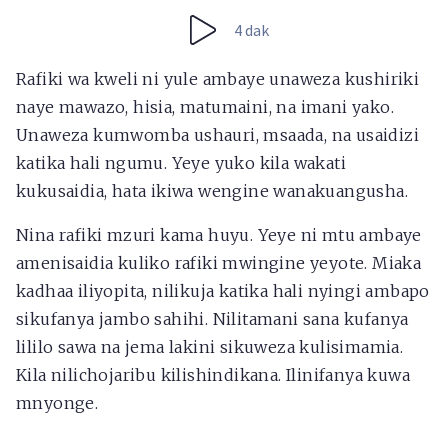
4 dak
Rafiki wa kweli ni yule ambaye unaweza kushiriki
naye mawazo, hisia, matumaini, na imani yako.
Unaweza kumwomba ushauri, msaada, na usaidizi
katika hali ngumu. Yeye yuko kila wakati
kukusaidia, hata ikiwa wengine wanakuangusha.
Nina rafiki mzuri kama huyu. Yeye ni mtu ambaye
amenisaidia kuliko rafiki mwingine yeyote. Miaka
kadhaa iliyopita, nilikuja katika hali nyingi ambapo
sikufanya jambo sahihi. Nilitamani sana kufanya
lililo sawa na jema lakini sikuweza kulisimamia.
Kila nilichojaribu kilishindikana. Ilinifanya kuwa
mnyonge.