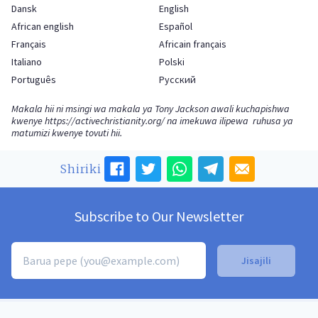
Dansk
English
African english
Español
Français
Africain français
Italiano
Polski
Português
Русский
Makala hii ni msingi wa makala ya Tony Jackson awali kuchapishwa
kwenye
https://activechristianity.org/
na imekuwa ilipewa ruhusa ya
matumizi kwenye tovuti hii.
Shiriki
Subscribe to Our Newsletter