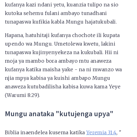
kufanya kazi ndani yetu, kuanzia tulipo na sio
kutoka sehemu fulani ambayo tunadhani
tunapaswa kufikia kabla Mungu hajatukubali.
Hapana, hatuhitaji kufanya chochote ili kupata
upendo wa Mungu. Umetolewa kwetu, lakini
tunapaswa kujinyenyekeza na kukubali. Hii ni
moja ya mambo bora ambayo mtu anaweza
kufanya katika maisha yake - na ni mwanzo wa
njia mpya kabisa ya kuishi ambapo Mungu
anaweza kutubadilisha kabisa kuwa kama Yeye
(Warumi 8:29).
Mungu anataka "kutujenga upya"
Biblia inaendelea kusema katika
Yeremia 31:4
,
"