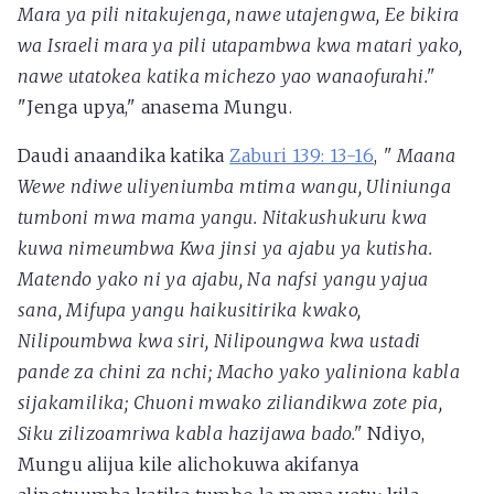
Mara ya pili nitakujenga, nawe utajengwa, Ee bikira
wa Israeli mara ya pili utapambwa kwa matari yako,
nawe utatokea katika michezo yao wanaofurahi."
"Jenga upya," anasema Mungu.
Daudi anaandika katika
Zaburi 139: 13-16
,
"
Maana
Wewe ndiwe uliyeniumba mtima wangu, Uliniunga
tumboni mwa mama yangu. Nitakushukuru kwa
kuwa nimeumbwa Kwa jinsi ya ajabu ya kutisha.
Matendo yako ni ya ajabu, Na nafsi yangu yajua
sana, Mifupa yangu haikusitirika kwako,
Nilipoumbwa kwa siri, Nilipoungwa kwa ustadi
pande za chini za nchi; Macho yako yaliniona kabla
sijakamilika; Chuoni mwako ziliandikwa zote pia,
Siku zilizoamriwa kabla hazijawa bado."
Ndiyo,
Mungu alijua kile alichokuwa akifanya