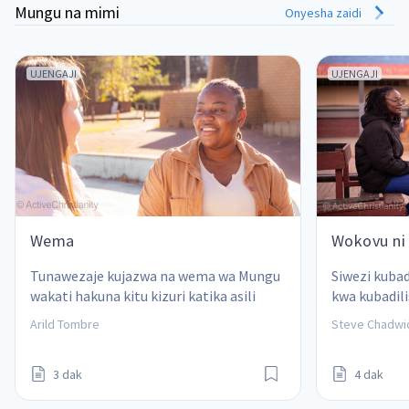
Mungu na mimi
Onyesha zaidi
UJENGAJI
UJENGAJI
Wema
Wokovu ni 
Tunawezaje kujazwa na wema wa Mungu 
Siwezi kuba
wakati hakuna kitu kizuri katika asili 
kwa kubadili
yetu ya kibinadamu yenye dhambi?  Arild 
kwa nje au k
Arild Tombre
Steve Chadwi
Tombre
ya Kikristo y
3 dak
4 dak