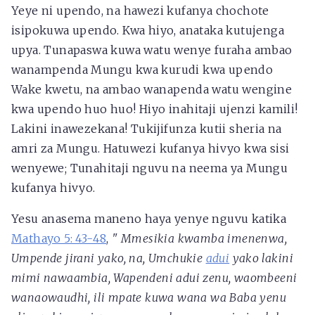
Yeye ni upendo, na hawezi kufanya chochote
isipokuwa upendo. Kwa hiyo, anataka kutujenga
upya. Tunapaswa kuwa watu wenye furaha ambao
wanampenda Mungu kwa kurudi kwa upendo
Wake kwetu, na ambao wanapenda watu wengine
kwa upendo huo huo! Hiyo inahitaji ujenzi kamili!
Lakini inawezekana! Tukijifunza kutii sheria na
amri za Mungu. Hatuwezi kufanya hivyo kwa sisi
wenyewe; Tunahitaji nguvu na neema ya Mungu
kufanya hivyo.
Yesu anasema maneno haya yenye nguvu katika
Mathayo 5: 43-48
,
"
Mmesikia kwamba imenenwa,
Umpende jirani yako, na, Umchukie
adui
yako
lakini
mimi nawaambia, Wapendeni adui zenu, waombeeni
wanaowaudhi, ili mpate kuwa wana wa Baba yenu