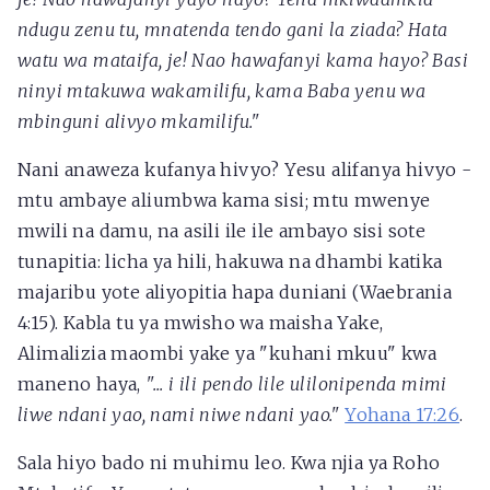
ndugu zenu tu, mnatenda tendo gani la ziada? Hata
watu wa mataifa, je! Nao hawafanyi kama hayo? Basi
ninyi mtakuwa wakamilifu, kama Baba yenu wa
mbinguni alivyo mkamilifu."
Nani anaweza kufanya hivyo? Yesu alifanya hivyo -
mtu ambaye aliumbwa kama sisi; mtu mwenye
mwili na damu, na asili ile ile ambayo sisi sote
tunapitia: licha ya hili, hakuwa na dhambi katika
majaribu yote aliyopitia hapa duniani (Waebrania
4:15). Kabla tu ya mwisho wa maisha Yake,
Alimalizia maombi yake ya "kuhani mkuu" kwa
maneno haya,
"... i
ili pendo lile ulilonipenda mimi
liwe ndani yao, nami niwe ndani yao."
Yohana 17:26
.
Sala hiyo bado ni muhimu leo. Kwa njia ya Roho