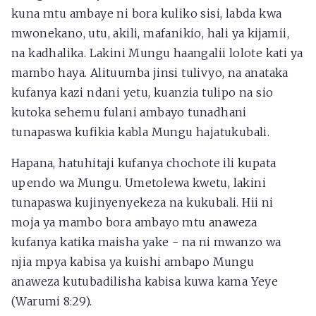
kuna mtu ambaye ni bora kuliko sisi, labda kwa
mwonekano, utu, akili, mafanikio, hali ya kijamii,
na kadhalika. Lakini Mungu haangalii lolote kati ya
mambo haya. Alituumba jinsi tulivyo, na anataka
kufanya kazi ndani yetu, kuanzia tulipo na sio
kutoka sehemu fulani ambayo tunadhani
tunapaswa kufikia kabla Mungu hajatukubali.
Hapana, hatuhitaji kufanya chochote ili kupata
upendo wa Mungu. Umetolewa kwetu, lakini
tunapaswa kujinyenyekeza na kukubali. Hii ni
moja ya mambo bora ambayo mtu anaweza
kufanya katika maisha yake - na ni mwanzo wa
njia mpya kabisa ya kuishi ambapo Mungu
anaweza kutubadilisha kabisa kuwa kama Yeye
(Warumi 8:29).