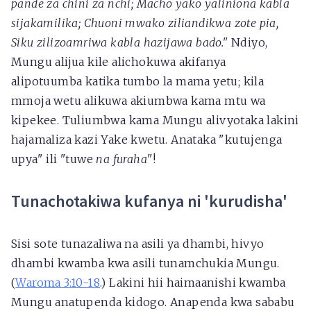
pande za chini za nchi; Macho yako yaliniona kabla
sijakamilika; Chuoni mwako ziliandikwa zote pia,
Siku zilizoamriwa kabla hazijawa bado."
Ndiyo,
Mungu alijua kile alichokuwa akifanya
alipotuumba katika tumbo la mama yetu; kila
mmoja wetu alikuwa akiumbwa kama mtu wa
kipekee. Tuliumbwa kama Mungu alivyotaka lakini
hajamaliza kazi Yake kwetu. Anataka "kutujenga
upya" ili "tuwe
na furaha
"!
Tunachotakiwa kufanya ni 'kurudisha'
Sisi sote tunazaliwa na asili ya dhambi, hivyo
dhambi kwamba kwa asili tunamchukia Mungu.
(
Waroma 3:10-18
.) Lakini hii haimaanishi kwamba
Mungu anatupenda kidogo. Anapenda kwa sababu