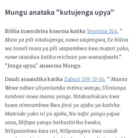
Mungu anataka "kutujenga upya"
Biblia inaendelea kusema katika
Yeremia 31:4
,
"
Mara ya pili nitakujenga, nawe utajengwa, Ee bikira
wa Israeli mara ya pili utapambwa kwa matari yako,
nawe utatokea katika michezo yao wanaofurahi."
"Jenga upya," anasema Mungu.
Daudi anaandika katika
Zaburi 139: 13-16
,
"
Maana
Wewe ndiwe uliyeniumba mtima wangu, Uliniunga
tumboni mwa mama yangu. Nitakushukuru kwa
kuwa nimeumbwa Kwa jinsi ya ajabu ya kutisha.
Matendo yako ni ya ajabu, Na nafsi yangu yajua
sana, Mifupa yangu haikusitirika kwako,
Nilipoumbwa kwa siri, Nilipoungwa kwa ustadi