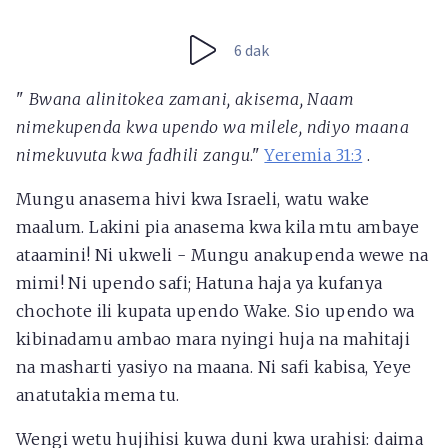
6 dak
"
Bwana alinitokea zamani, akisema, Naam
nimekupenda kwa upendo wa milele, ndiyo maana
nimekuvuta kwa fadhili zangu
."
Yeremia 31:3
.
Mungu anasema hivi kwa Israeli, watu wake
maalum. Lakini pia anasema kwa kila mtu ambaye
ataamini! Ni ukweli - Mungu anakupenda wewe na
mimi! Ni upendo safi; Hatuna haja ya kufanya
chochote ili kupata upendo Wake. Sio upendo wa
kibinadamu ambao mara nyingi huja na mahitaji
na masharti yasiyo na maana. Ni safi kabisa, Yeye
anatutakia mema tu.
Wengi wetu hujihisi kuwa duni kwa urahisi: daima