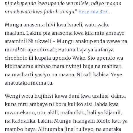
nimekupenda kwa upendo wa milele, ndiyo maana
nimekuvuta kwa fadhili zangu
."
Yeremia 31:3
.
Mungu anasema hivi kwa Israeli, watu wake
maalum. Lakini pia anasema kwa kila mtu ambaye
ataamini! Ni ukweli - Mungu anakupenda wewe na
mimi! Ni upendo safi; Hatuna haja ya kufanya
chochote ili kupata upendo Wake. Sio upendo wa
kibinadamu ambao mara nyingi huja na mahitaji
na masharti yasiyo na maana. Ni safi kabisa, Yeye
anatutakia mema tu.
Wengi wetu hujihisi kuwa duni kwa urahisi: daima
kuna mtu ambaye ni bora kuliko sisi, labda kwa
mwonekano, utu, akili, mafanikio, hali ya kijamii,
na kadhalika. Lakini Mungu haangalii lolote kati ya
mambo haya. Alituumba jinsi tulivyo, na anataka