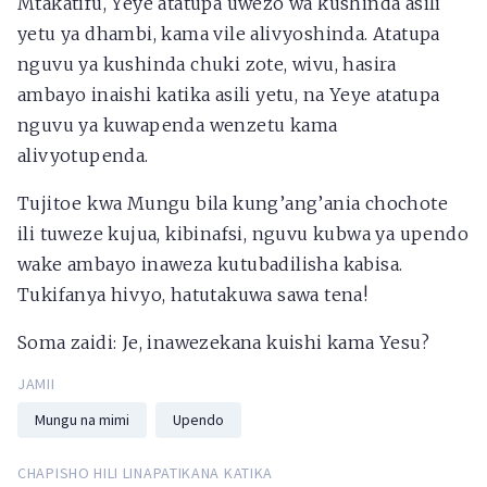
Mtakatifu, Yeye atatupa uwezo wa kushinda asili
yetu ya dhambi, kama vile alivyoshinda. Atatupa
nguvu ya kushinda chuki zote, wivu, hasira
ambayo inaishi katika asili yetu, na Yeye atatupa
nguvu ya kuwapenda wenzetu kama
alivyotupenda.
Tujitoe kwa Mungu bila kung’ang’ania chochote
ili tuweze kujua, kibinafsi, nguvu kubwa ya upendo
wake ambayo inaweza kutubadilisha kabisa.
Tukifanya hivyo, hatutakuwa sawa tena!
Soma zaidi: Je, inawezekana kuishi kama Yesu?
JAMII
Mungu na mimi
Upendo
CHAPISHO HILI LINAPATIKANA KATIKA