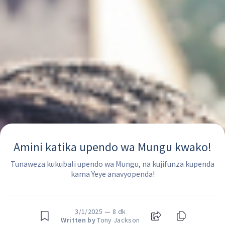
Amini katika upendo wa Mungu kwako!
Tunaweza kukubali upendo wa Mungu, na kujifunza kupenda
kama Yeye anavyopenda!
3/1/2025
—
8 dk
Written by
Tony Jackson