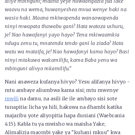
aliye mbinguni; maana yeye huwaangazia jua lake
waovu na wema, huwanyeshea mvua wenye haki na
wasio haki. Maana mkiwapenda wanaowapenda
ninyi mwapata thawabu gani? Hata watoza ushuru,
je! Nao hawafanyi yayo hayo? Tena mkiwaamkia
ndugu zenu tu, mnatenda tendo gani la ziada? Hata
watu wa mataifa, je! Nao hawafanyi kama hayo? Basi
ninyi mtakuwa wakamilifu, kama Baba yenu wa
mbinguni alivyo mkamilifu."
Nani anaweza kufanya hivyo? Yesu alifanya hivyo -
mtu ambaye aliumbwa kama sisi; mtu mwenye
mwili
na damu, na asili ile ile ambayo sisi sote
tunapitia: licha ya hili, hakuwa na dhambi katika
majaribu yote aliyopitia hapa duniani (Waebrania
4:15). Kabla tu ya mwisho wa maisha Yake,
Alimalizia maombi yake ya "kuhani mkuu" kwa