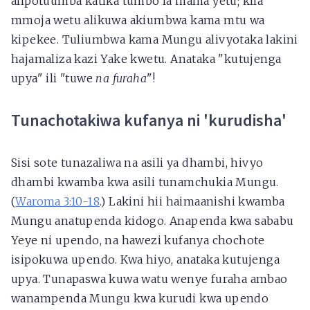
alipotuumba katika tumbo la mama yetu; kila
mmoja wetu alikuwa akiumbwa kama mtu wa
kipekee. Tuliumbwa kama Mungu alivyotaka lakini
hajamaliza kazi Yake kwetu. Anataka "kutujenga
upya" ili "tuwe
na furaha
"!
Tunachotakiwa kufanya ni 'kurudisha'
Sisi sote tunazaliwa na asili ya dhambi, hivyo
dhambi kwamba kwa asili tunamchukia Mungu.
(
Waroma 3:10-18
.) Lakini hii haimaanishi kwamba
Mungu anatupenda kidogo. Anapenda kwa sababu
Yeye ni upendo, na hawezi kufanya chochote
isipokuwa upendo. Kwa hiyo, anataka kutujenga
upya. Tunapaswa kuwa watu wenye furaha ambao
wanampenda Mungu kwa kurudi kwa upendo