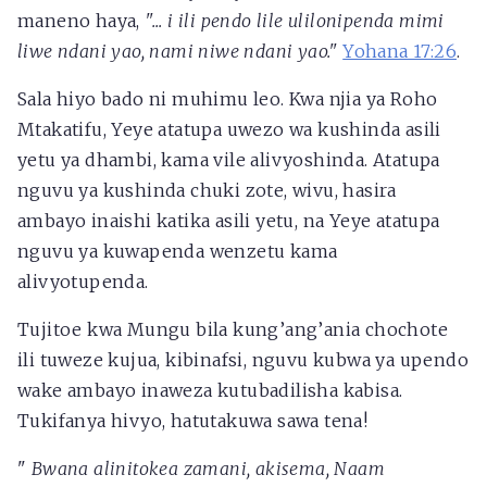
maneno haya,
"... i
ili pendo lile ulilonipenda mimi
liwe ndani yao, nami niwe ndani yao."
Yohana 17:26
.
Sala hiyo bado ni muhimu leo. Kwa njia ya Roho
Mtakatifu, Yeye atatupa uwezo wa kushinda asili
yetu ya dhambi, kama vile alivyoshinda. Atatupa
nguvu ya kushinda chuki zote, wivu, hasira
ambayo inaishi katika asili yetu, na Yeye atatupa
nguvu ya kuwapenda wenzetu kama
alivyotupenda.
Tujitoe kwa Mungu bila kung’ang’ania chochote
ili tuweze kujua, kibinafsi, nguvu kubwa ya upendo
wake ambayo inaweza kutubadilisha kabisa.
Tukifanya hivyo, hatutakuwa sawa tena!
"
Bwana alinitokea zamani, akisema, Naam