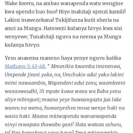
Wake kwetu, na ambao wanapenda watu wengine
kwa upendo huo huo! Hiyo inahitaji ujenzi kamili!
Lakini inawezekana! Tukijifunza kutii sheria na
amri za Mungu. Hatuwezi kufanya hivyo kwa sisi
wenyewe; Tunahitaji nguvu na neema ya Mungu
kufanya hivyo.
Yesu anasema maneno haya yenye nguvu katika
Mathayo 5: 43-48
,
"
Mmesikia kwamba imenenwa,
Umpende jirani yako, na, Umchukie adui yako
lakini
mimi nawaambia, Wapendeni adui zenu, waombeeni
wanaowaudhi, ili mpate kuwa wana wa Baba yenu
aliye mbinguni; maana yeye huwaangazia jua lake
waovu na wema, huwanyeshea mvua wenye haki na
wasio haki. Maana mkiwapenda wanaowapenda
ninyi mwapata thawabu gani? Hata watoza ushuru,
je! Nao hawafanyi yayo hayo? Tena mkiwaamkia