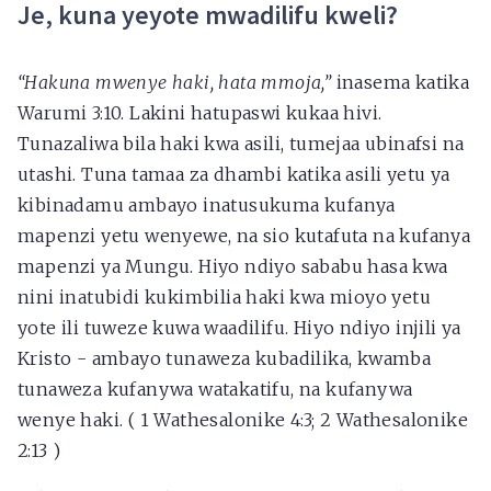
Je, kuna yeyote mwadilifu kweli?
“Hakuna mwenye haki, hata mmoja,”
inasema katika
Warumi 3:10. Lakini hatupaswi kukaa hivi.
Tunazaliwa bila haki kwa asili, tumejaa ubinafsi na
utashi. Tuna tamaa za dhambi katika asili yetu ya
kibinadamu ambayo inatusukuma kufanya
mapenzi yetu wenyewe, na sio kutafuta na kufanya
mapenzi ya Mungu. Hiyo ndiyo sababu hasa kwa
nini inatubidi kukimbilia haki kwa mioyo yetu
yote ili tuweze kuwa waadilifu. Hiyo ndiyo injili ya
Kristo - ambayo tunaweza kubadilika, kwamba
tunaweza kufanywa watakatifu, na kufanywa
wenye haki. ( 1 Wathesalonike 4:3; 2 Wathesalonike
2:13 )