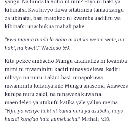
yangu. Na tunda la Roho ni nini? Hiyo ni haki ya
kibinafsi. Kwa hivyo ikiwa sitatimiza tamaa zangu
za ubinafsi, basi matokeo ni kwamba uadilifu wa
kibinafsi unachukua mahali pake.
"Kwa maana tunda la Roho ni katika wema wote, na
haki, na kweli."
Waefeso 5:9.
Kitu pekee ambacho Mungu ananiuliza ni kwamba
mimi ni mwaminifu kadiri ninavyoelewa, kadiri
nilivyo na nuru. Lakini basi, ninapokuwa
mwaminifu kufanya kile Mungu anasema, Anaweza
kunipa nuru zaidi, na ninaweza kuwa na
maendeleo ya utukufu katika yale yaliyo mema.
"Njia ya wenye haki ni kama nuru ya asubuhi, nayo
huzidi kung'aa hata kumekucha."
Mithali 4:18.