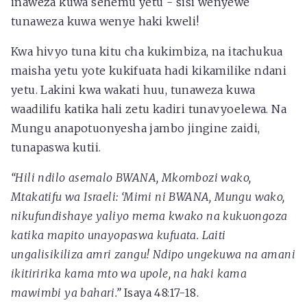
inaweza kuwa sehemu yetu - sisi wenyewe
tunaweza kuwa wenye haki kweli!
Kwa hivyo tuna kitu cha kukimbiza, na itachukua
maisha yetu yote kukifuata hadi kikamilike ndani
yetu. Lakini kwa wakati huu, tunaweza kuwa
waadilifu katika hali zetu kadiri tunavyoelewa. Na
Mungu anapotuonyesha jambo jingine zaidi,
tunapaswa kutii.
“Hili ndilo asemalo BWANA, Mkombozi wako,
Mtakatifu wa Israeli: ‘Mimi ni BWANA, Mungu wako,
nikufundishaye yaliyo mema kwako na kukuongoza
katika mapito unayopaswa kufuata. Laiti
ungalisikiliza amri zangu! Ndipo ungekuwa na amani
ikitiririka kama mto wa upole, na haki kama
mawimbi ya bahari.”
Isaya 48:17-18.