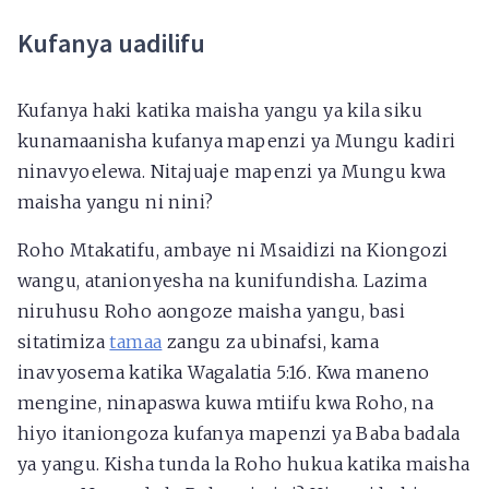
Kufanya uadilifu
Kufanya haki katika maisha yangu ya kila siku
kunamaanisha kufanya mapenzi ya Mungu kadiri
ninavyoelewa. Nitajuaje mapenzi ya Mungu kwa
maisha yangu ni nini?
Roho Mtakatifu, ambaye ni Msaidizi na Kiongozi
wangu, atanionyesha na kunifundisha. Lazima
niruhusu Roho aongoze maisha yangu, basi
sitatimiza
tamaa
zangu za ubinafsi, kama
inavyosema katika Wagalatia 5:16. Kwa maneno
mengine, ninapaswa kuwa mtiifu kwa Roho, na
hiyo itaniongoza kufanya mapenzi ya Baba badala
ya yangu. Kisha tunda la Roho hukua katika maisha