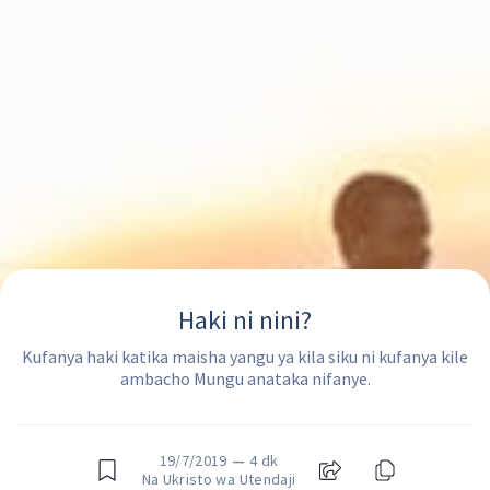
Haki ni nini?
Kufanya haki katika maisha yangu ya kila siku ni kufanya kile
ambacho Mungu anataka nifanye.
19/7/2019
—
4 dk
Na Ukristo wa Utendaji