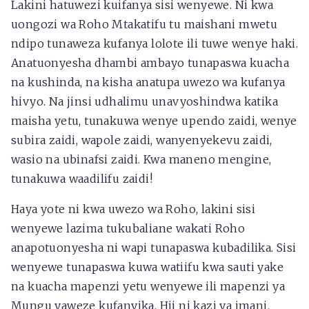
Lakini hatuwezi kuifanya sisi wenyewe. Ni kwa
uongozi wa Roho Mtakatifu tu maishani mwetu
ndipo tunaweza kufanya lolote ili tuwe wenye haki.
Anatuonyesha dhambi ambayo tunapaswa kuacha
na kushinda, na kisha anatupa uwezo wa kufanya
hivyo. Na jinsi udhalimu unavyoshindwa katika
maisha yetu, tunakuwa wenye upendo zaidi, wenye
subira zaidi, wapole zaidi, wanyenyekevu zaidi,
wasio na ubinafsi zaidi. Kwa maneno mengine,
tunakuwa waadilifu zaidi!
Haya yote ni kwa uwezo wa Roho, lakini sisi
wenyewe lazima tukubaliane wakati Roho
anapotuonyesha ni wapi tunapaswa kubadilika. Sisi
wenyewe tunapaswa kuwa watiifu kwa sauti yake
na kuacha mapenzi yetu wenyewe ili mapenzi ya
Mungu yaweze kufanyika. Hii ni kazi ya imani.