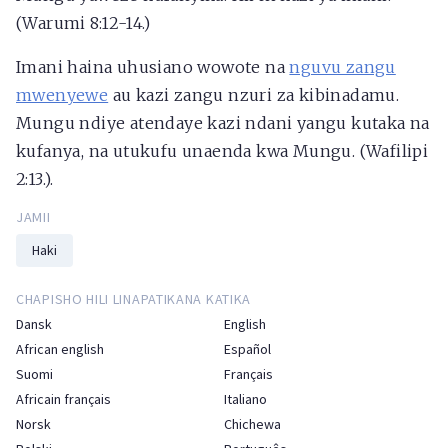
(Warumi 8:12-14.)
Imani haina uhusiano wowote na
nguvu zangu
mwenyewe
au kazi zangu nzuri za kibinadamu.
Mungu ndiye atendaye kazi ndani yangu kutaka na
kufanya, na utukufu unaenda kwa Mungu. (Wafilipi
2:13.).
JAMII
Haki
CHAPISHO HILI LINAPATIKANA KATIKA
Dansk
English
African english
Español
Suomi
Français
Africain français
Italiano
Norsk
Chichewa