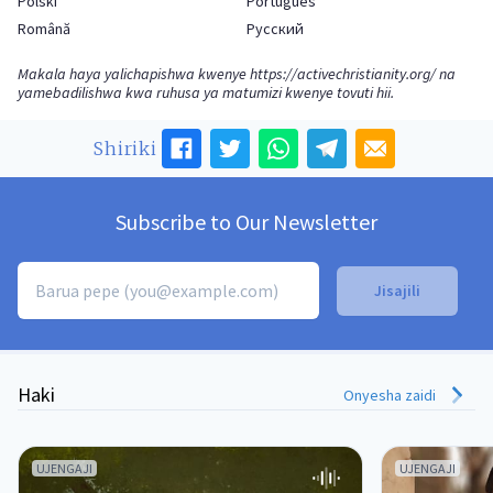
Polski
Português
Română
Русский
Makala haya yalichapishwa kwenye
https://activechristianity.org/
na
yamebadilishwa kwa ruhusa ya matumizi kwenye tovuti hii.
Shiriki
Subscribe to Our Newsletter
Haki
Onyesha zaidi
UJENGAJI
UJENGAJI