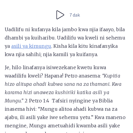
7 dak
Uadilifu ni kufanya kila jambo kwa njia ifaayo, bila
dhambi ya kuiharibu. Uadilifu wa kweli ni sehemu
ya
asili ya kimungu
. Kisha kila kitu kinafanyika
kwa njia sahihi; njia kamili ya kuifanya.
Je, hilo linafanya isiwezekane kwetu kuwa
waadilifu kweli? Hapana! Petro anasema:
“Kupitia
hizo alitupa ahadi kubwa sana na za thamani. Kwa
karama hizi unaweza kushiriki katika asili ya
Mungu.”
2 Petro 1:4 Tafsiri nyingine ya Biblia
inasema hivi: “Mungu alitoa ahadi kubwa na za
ajabu, ili asili yake iwe sehemu yetu.” Kwa maneno
mengine, Mungu ametuahidi kwamba asili yake