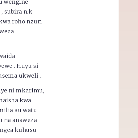
tu wengine
 subira n.k.
 kwa roho nzuri
aweza
waida
ewe . Huyu si
usema ukweli .
ye ni mkarimu,
 maisha kwa
milia au watu
u na anaweza
ongea kuhusu