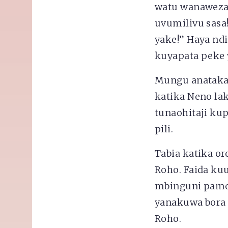
watu wanaweza 
uvumilivu sasa
yake!” Haya nd
kuyapata peke 
Mungu anataka 
katika Neno la
tunaohitaji kup
pili.
Tabia katika or
Roho. Faida ku
mbinguni pamoj
yanakuwa bora 
Roho.