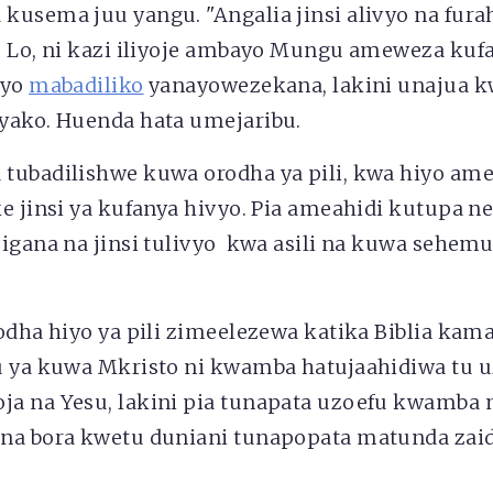
kusema juu yangu. "Angalia jinsi alivyo na fura
! Lo, ni kazi iliyoje ambayo Mungu ameweza kuf
iyo
mabadiliko
yanayowezekana, lakini unajua 
yako. Huenda hata umejaribu.
tubadilishwe kuwa orodha ya pili, kwa hiyo am
ke jinsi ya kufanya hivyo. Pia ameahidi kutupa 
igana na jinsi tulivyo kwa asili na kuwa sehemu
odha hiyo ya pili zimeelezewa katika Biblia ka
u ya kuwa Mkristo ni kwamba hatujaahidiwa tu 
a na Yesu, lakini pia tunapata uzoefu kwamba
na bora kwetu duniani tunapopata matunda zaidi