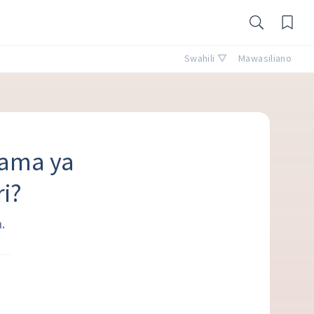
Swahili ▽
Mawasiliano
kama ya
ri?
.