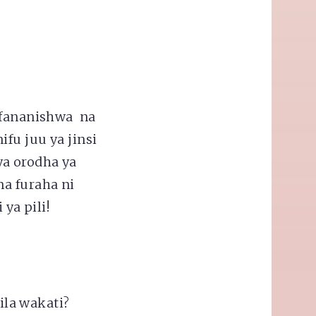
fananishwa na
fu juu ya jinsi
ya orodha ya
na furaha ni
ya pili!
la wakati?