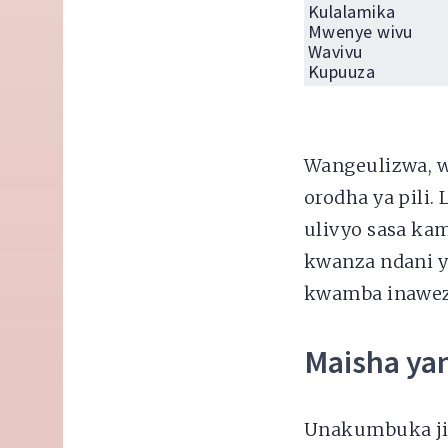
Kulalamika
Mwenye wivu
Wavivu
Kupuuza
Wangeulizwa, 
orodha ya pili.
ulivyo sasa ka
kwanza ndani ya
kwamba inaweze
Maisha ya
Unakumbuka jin