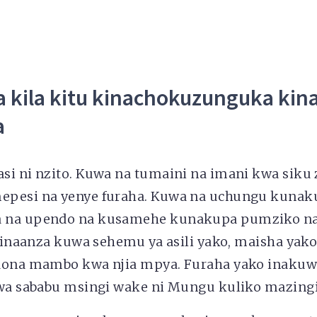
a kila kitu kinachokuzunguka ki
a
si ni nzito. Kuwa na tumaini na imani kwa siku 
epesi na yenye furaha. Kuwa na uchungu kunak
 na upendo na kusamehe kunakupa pumziko na
 zinaanza kuwa sehemu ya asili yako, maisha yak
aona mambo kwa njia mpya. Furaha yako inakuwa
kwa sababu msingi wake ni Mungu kuliko mazingir