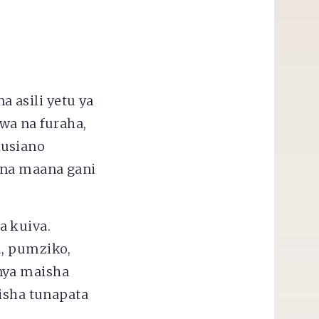
 asili yetu ya
a na furaha,
husiano
ana maana gani
a kuiva.
u, pumziko,
nya maisha
Kisha tunapata