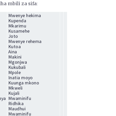
a mbili za sifa:
Mwenye hekima
Kupenda
Mkarimu
Kusamehe
Joto
Mwenye rehema
Kutoa
Aina
Makini
Mgonjwa
Kukubali
Mpole
Inatia moyo
Kuunga mkono
Mkweli
Kujali
nya
Mwaminifu
Ridhika
Maudhui
Mwaminifu