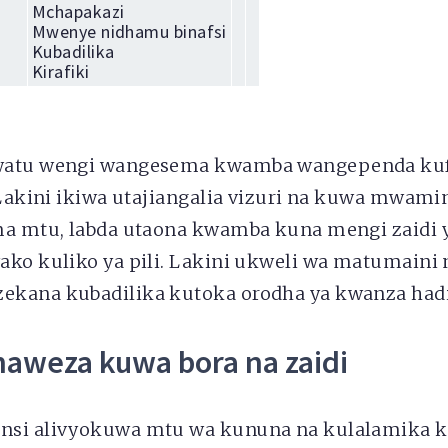
Mchapakazi
Mwenye nidhamu binafsi
Kubadilika
Kirafiki
watu wengi wangesema kwamba wangependa ku
 Lakini ikiwa utajiangalia vizuri na kuwa mwamini
ma mtu, labda utaona kwamba kuna mengi zaidi 
ko kuliko ya pili. Lakini ukweli wa matumaini 
kana kubadilika kutoka orodha ya kwanza hadi 
naweza kuwa bora na zaidi
si alivyokuwa mtu wa kununa na kulalamika ki