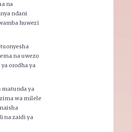
ha na
anya ndani
kwamba huwezi
etuonyesha
neema na uwezo
 ya orodha ya
ma matunda ya
uzima wa milele
 maisha
 na zaidi ya