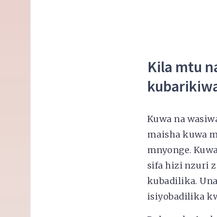
Kila mtu n
kubarikiw
Kuwa na wasiwa
maisha kuwa m
mnyonge. Kuwa
sifa hizi nzuri
kubadilika. Un
isiyobadilika 