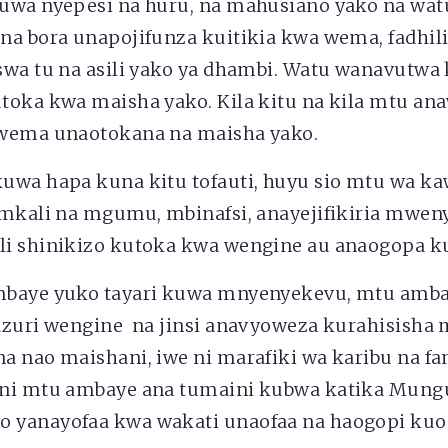
uwa nyepesi na huru, na mahusiano yako na wa
a bora unapojifunza kuitikia kwa wema, fadhili ,
swa tu na asili yako ya dhambi. Watu wanavutwa
toka kwa maisha yako. Kila kitu na kila mtu an
wema unaotokana na maisha yako.
uwa hapa kuna kitu tofauti, huyu sio mtu wa ka
 mkali na mgumu, mbinafsi, anayejifikiria mweny
i shinikizo kutoka kwa wengine au anaogopa k
mbaye yuko tayari kuwa mnyenyekevu, mtu amba
azuri wengine na jinsi anavyoweza kurahisisha
a nao maishani, iwe ni marafiki wa karibu na fa
 ni mtu ambaye ana tumaini kubwa katika Mung
 yanayofaa kwa wakati unaofaa na haogopi ku