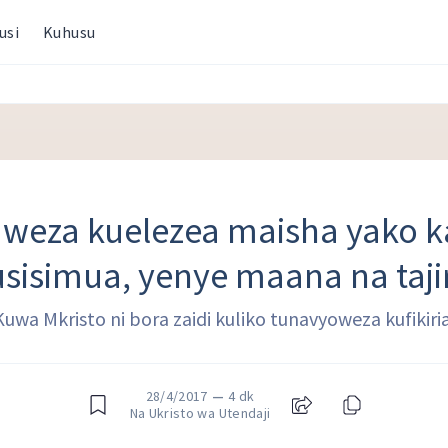
usi
Kuhusu
aweza kuelezea maisha yako 
sisimua, yenye maana na taji
Kuwa Mkristo ni bora zaidi kuliko tunavyoweza kufikiria
28/4/2017
—
4 dk
Na Ukristo wa Utendaji