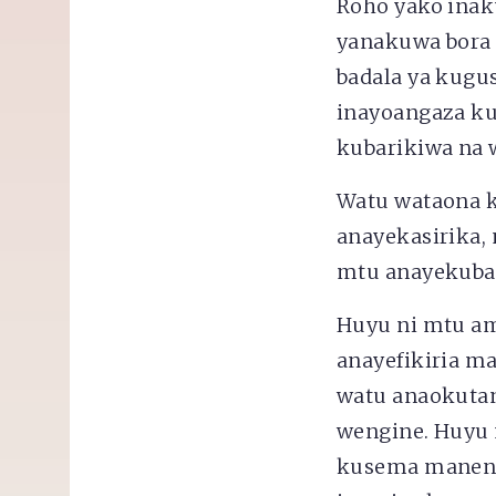
Roho yako inak
yanakuwa bora n
badala ya kugu
inayoangaza ku
kubarikiwa na 
Watu wataona k
anayekasirika,
mtu anayekubal
Huyu ni mtu a
anayefikiria m
watu anaokutan
wengine. Huyu
kusema maneno