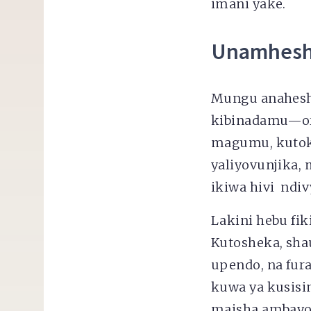
imani yake.
Unamhesh
Mungu anaheshi
kibinadamu—oro
magumu, kutoku
yaliyovunjika,
ikiwa hivi ndi
Lakini hebu fi
Kutosheka, sha
upendo, na fur
kuwa ya kusisim
maisha ambayo 