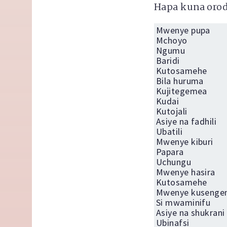
Hapa kuna orodh
Mwenye pupa
Mchoyo
Ngumu
Baridi
Kutosamehe
Bila huruma
Kujitegemea
Kudai
Kutojali
Asiye na fadhili
Ubatili
Mwenye kiburi
Papara
Uchungu
Mwenye hasira
Kutosamehe
Mwenye kusenge
Si mwaminifu
Asiye na shukrani
Ubinafsi