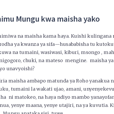
imu Mungu kwa maisha yako
miwa na maisha kama haya. Kuishi kulingana na
dha ya kwanza ya sifa—husababisha tu kutokuw
wa na tumaini, wasiwasi, kiburi, msongo , ma
 migogoro, chuki, na mateso mengine. maisha y
vyo unavyoishi?
kiria maisha ambapo matunda ya Roho yanakua n
uku, tumaini la wakati ujao, amani, unyenyekev
aha ni matokeo, na haya ndiyo mambo yanayofa
ua, yenye maana, yenye utajiri, na ya kuvutia. 
Mungu anataka sisi tuwe .