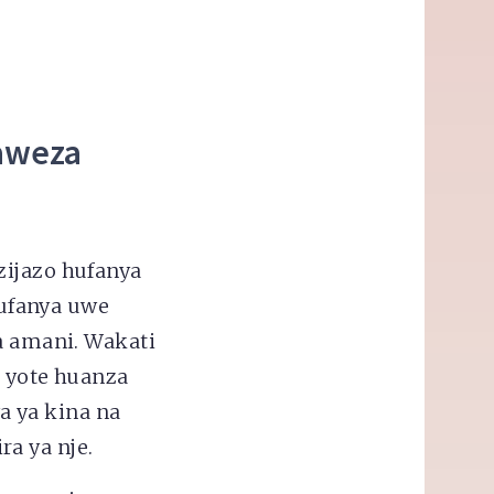
naweza
zijazo hufanya
ufanya uwe
 amani. Wakati
o yote huanza
 ya kina na
a ya nje.