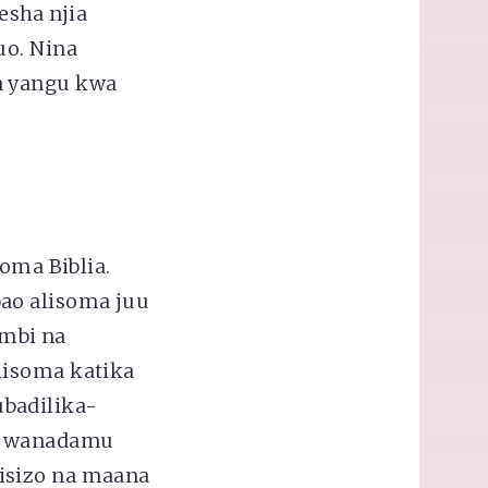
sha njia
uo. Nina
a yangu kwa
oma Biblia.
ao alisoma juu
mbi na
lisoma katika
badilika-
ma wanadamu
isizo na maana