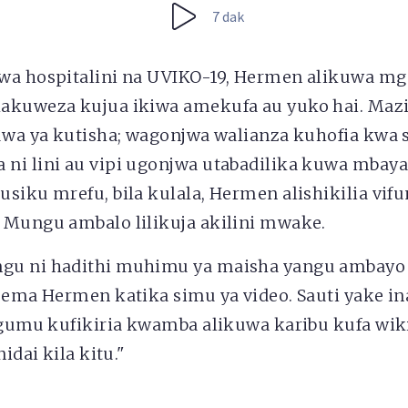
7 dak
wa hospitalini na UVIKO-19, Hermen alikuwa m
akuweza kujua ikiwa amekufa au yuko hai. Mazi
kuwa ya kutisha; wagonjwa walianza kuhofia kwa 
ni lini au vipi ugonjwa utabadilika kuwa mbaya.
siku mrefu, bila kulala, Hermen alishikilia vif
 Mungu ambalo lilikuja akilini mwake.
gu ni hadithi muhimu ya maisha yangu ambayo 
sema Hermen katika simu ya video. Sauti yake in
vigumu kufikiria kwamba alikuwa karibu kufa wik
nidai kila kitu."