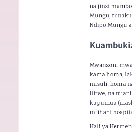
na jinsi mambo
Mungu, tunakuw
Ndipo Mungu an
Kuambukiz
Mwanzoni mwa j
kama homa, lak
misuli, homa n
liitwe, na nji
kupumua (mashi
mtihani hospit
Hali ya Hermen