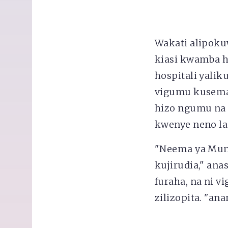
Wakati alipoku
kiasi kwamba h
hospitali yali
vigumu kusema 
hizo ngumu na u
kwenye neno la
"Neema ya Mun
kujirudia," ana
furaha, na ni 
zilizopita. "ana