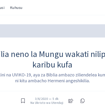
usi
Kuhusu
ilia neno la Mungu wakati nil
karibu kufa
ini na UVIKO-19, aya za Biblia ambazo ziliendelea kum
ni kitu ambacho Hermeni angeshikilia.
3/6/2020
—
5 dk
Na Ukristo wa Utendaji