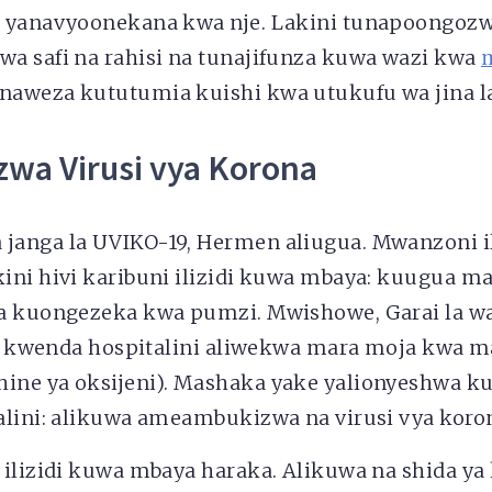
 yanavyoonekana kwa nje. Lakini tunapoongoz
a safi na rahisi na tunajifunza kuwa wazi kwa
aweza kututumia kuishi kwa utukufu wa jina la
wa Virusi vya Korona
anga la UVIKO-19, Hermen aliugua. Mwanzoni i
ini hivi karibuni ilizidi kuwa mbaya: kuugua m
a kuongezeka kwa pumzi. Mwishowe, Garai la wa
ani kwenda hospitalini aliwekwa mara moja kwa m
ne ya oksijeni). Mashaka yake yalionyeshwa ku
alini: alikuwa ameambukizwa na virusi vya koro
 ilizidi kuwa mbaya haraka. Alikuwa na shida y