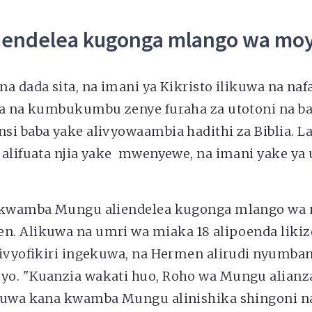
iendelea kugonga mlango wa mo
a dada sita, na imani ya Kikristo ilikuwa na naf
wa na kumbukumbu zenye furaha za utotoni na b
si baba yake alivyowaambia hadithi za Biblia. L
 alifuata njia yake mwenyewe, na imani yake ya 
i kwamba Mungu aliendelea kugonga mlango wa
. Alikuwa na umri wa miaka 18 alipoenda likizo 
livyofikiri ingekuwa, na Hermen alirudi nyumba
yo. "Kuanzia wakati huo, Roho wa Mungu alian
kuwa kana kwamba Mungu alinishika shingoni n