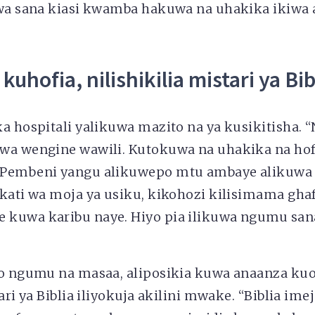
jwa sana kiasi kwamba hakuwa na uhakika ikiwa 
 kuhofia, nilishikilia mistari ya Bib
a hospitali yalikuwa mazito na ya kusikitisha. 
wa wengine wawili. Kutokuwa na uhakika na hof
 Pembeni yangu alikuwepo mtu ambaye alikuwa
kati wa moja ya usiku, kikohozi kilisimama ghafl
kuwa karibu naye. Hiyo pia ilikuwa ngumu sa
zo ngumu na masaa, aliposikia kuwa anaanza k
ari ya Biblia iliyokuja akilini mwake. “Biblia im