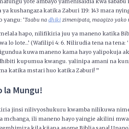
mafungu yote ambayo yamenisaidia kwa sababu 
 ya kushangaza katika Zaburi 119: 143 mara nying
o yangu:
‘Taabu na
dhiki
zimenipata, maagizo yako n
elala hapo, nilifikiria juu ya maneno katika Bi
a lo lote…’ (Wafilipi 4: 6. Nilirudia tena na tena
Niligundua kuwa maneno kama hayo yalipokuja a
udhibiti kupumua kwangu. yalinipa amani na kuni
a katika mstari huo katika Zaburi! ”
 la Mungu!
iria jinsi nilivyoshukuru kwamba nilikuwa nim
a mchanga, ili maneno hayo yaingie akilini mw
ngemhimiza kila kijana asome Biblia sana! Unap