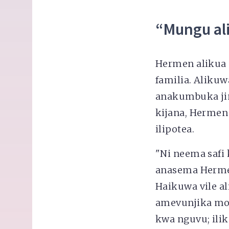
“Mungu al
Hermen alikua n
familia. Aliku
anakumbuka jin
kijana, Hermen
ilipotea.
"Ni neema saf
anasema Hermen
Haikuwa vile a
amevunjika mo
kwa nguvu; ili