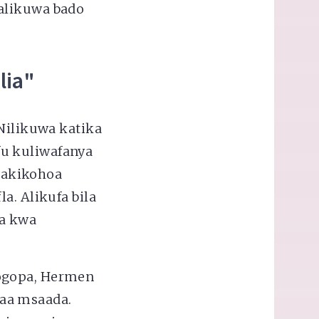
alikuwa bado
lia"
“Nilikuwa katika
u kuliwafanya
 akikohoa
a. Alikufa bila
na kwa
uogopa, Hermen
ejaa msaada.