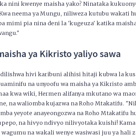
ka nini kwenye maisha yako? Ninataka kukuonye
! ’Kwa neema ya Mungu, niliweza kutubu wakati h
 mimi pia nina deni la 'kugeuza' katika maish
wangu."
aisha ya Kikristo yaliyo sawa
ilishwa hivi karibuni alihisi hitaji kubwa la kus
 uaminifu na unyoofu wa maisha ya Kikristo amb
haa kwa wiki, Hermen alifanya mkutano wa mao
ne, na waliomba kujazwa na Roho Mtakatifu. "Ni
amba yeyote anayeongozwa na Roho Mtakatifu hu
upepo, na hivyo ndivyo nilivyotaka kuishi! Ka
wagumu na wakali wenye wasiwasi juu ya hali z