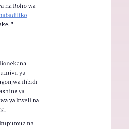
wa na Roho wa
mabadiliko
.
ke. ”
lionekana
aumivu ya
gonjwa ilibidi
ashine ya
wa ya kweli na
na.
a kupumua na