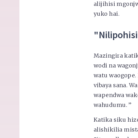
alijihisi mgon
yuko hai.
"Nilipohisi
Mazingira katik
wodi na wagonj
watu waogope.
vibaya sana. Wa
wapendwa wake 
wahudumu. ”
Katika siku hi
alishikilia mist