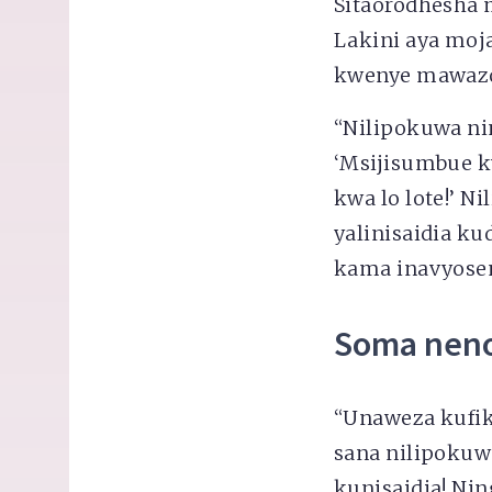
Sitaorodhesha 
Lakini aya moja
kwenye mawaz
“Nilipokuwa nim
‘Msijisumbue kw
kwa lo lote!’ 
yalinisaidia k
kama inavyosem
Soma neno
“Unaweza kufik
sana nilipokuw
kunisaidia! Ni