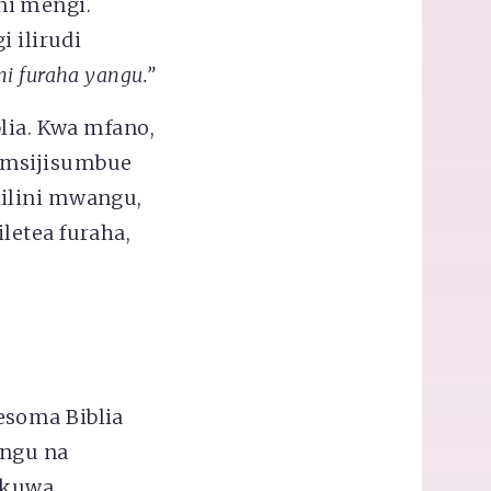
ni mengi.
i ilirudi
i furaha yangu.”
blia. Kwa mfano,
: ‘msijisumbue
kilini mwangu,
letea furaha,
esoma Biblia
angu na
okuwa