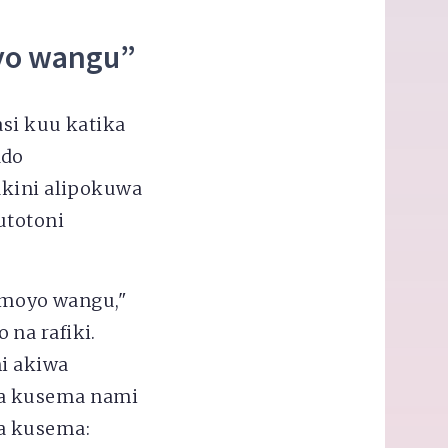
yo wangu”
asi kuu katika
ado
akini alipokuwa
utotoni
 moyo wangu,"
na rafiki.
ni akiwa
za kusema nami
a kusema: