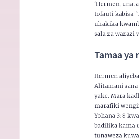
‘Hermen, unata
tofauti kabisa
uhakika kwamba
sala za wazazi 
Tamaa ya m
Hermen aliyebad
Alitamani sana
yake. Mara kad
marafiki wengi
Yohana 3: 8 kw
badilika kama 
tunaweza kuwa 