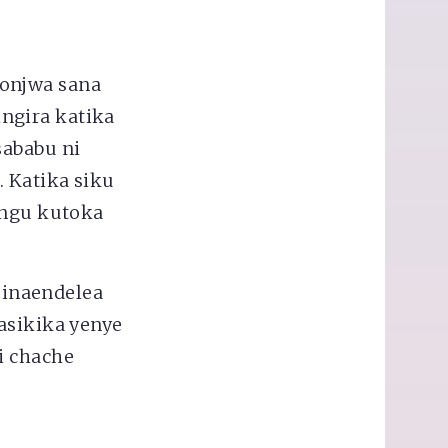
gonjwa sana
ngira katika
sababu ni
 Katika siku
ungu kutoka
inaendelea
asikika yenye
i chache