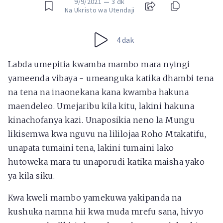
9/9/2021
—
3 dk
Na Ukristo wa Utendaji
4 dak
Labda umepitia kwamba mambo mara nyingi
yameenda vibaya - umeanguka katika dhambi tena
na tena na inaonekana kana kwamba hakuna
maendeleo. Umejaribu kila kitu, lakini hakuna
kinachofanya kazi. Unaposikia neno la Mungu
likisemwa kwa nguvu na lililojaa Roho Mtakatifu,
unapata tumaini tena, lakini tumaini lako
hutoweka mara tu unaporudi katika maisha yako
ya kila siku.
Kwa kweli mambo yamekuwa yakipanda na
kushuka namna hii kwa muda mrefu sana, hivyo