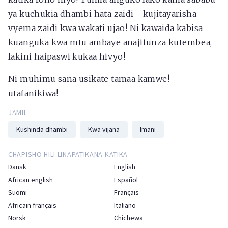
ya kuchukia dhambi hata zaidi - kujitayarisha
vyema zaidi kwa wakati ujao! Ni kawaida kabisa
kuanguka kwa mtu ambaye anajifunza kutembea,
lakini haipaswi kukaa hivyo!
Ni muhimu sana usikate tamaa kamwe!
utafanikiwa!
JAMII
Kushinda dhambi
Kwa vijana
Imani
CHAPISHO HILI LINAPATIKANA KATIKA
Dansk
English
African english
Español
Suomi
Français
Africain français
Italiano
Norsk
Chichewa