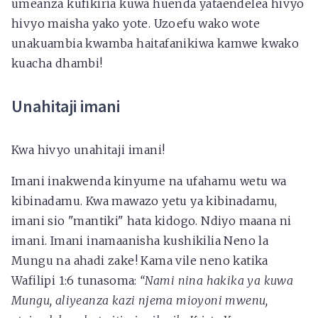
umeanza kufikiria kuwa huenda yataendelea hivyo
hivyo maisha yako yote. Uzoefu wako wote
unakuambia kwamba haitafanikiwa kamwe kwako
kuacha dhambi!
Unahitaji imani
Kwa hivyo unahitaji imani!
Imani inakwenda kinyume na ufahamu wetu wa
kibinadamu. Kwa mawazo yetu ya kibinadamu,
imani sio "mantiki" hata kidogo. Ndiyo maana ni
imani. Imani inamaanisha kushikilia Neno la
Mungu na ahadi zake! Kama vile neno katika
Wafilipi 1:6 tunasoma:
“Nami nina hakika ya kuwa
Mungu, aliyeanza kazi njema mioyoni mwenu,