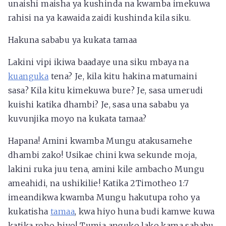
unaishi maisha ya kushinda na kwamba imekuwa
rahisi na ya kawaida zaidi kushinda kila siku.
Hakuna sababu ya kukata tamaa
Lakini vipi ikiwa baadaye una siku mbaya na
kuanguka
tena? Je, kila kitu hakina matumaini
sasa? Kila kitu kimekuwa bure? Je, sasa umerudi
kuishi katika dhambi? Je, sasa una sababu ya
kuvunjika moyo na kukata tamaa?
Hapana! Amini kwamba Mungu atakusamehe
dhambi zako! Usikae chini kwa sekunde moja,
lakini ruka juu tena, amini kile ambacho Mungu
ameahidi, na ushikilie! Katika 2Timotheo 1:7
imeandikwa kwamba Mungu hakutupa roho ya
kukatisha
tamaa
, kwa hiyo huna budi kamwe kuwa
katika roho hiyo! Tumia anguko lako kama sababu