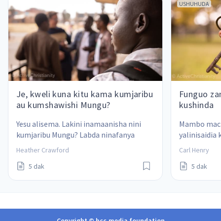
USHUHUDA
Je, kweli kuna kitu kama kumjaribu
Funguo za
au kumshawishi Mungu?
kushinda
Yesu alisema. Lakini inamaanisha nini 
Mambo mach
kumjaribu Mungu? Labda ninafanya 
yalinisaidia
hivyo?
ambayo yana
Heather Crawford
Carl Henry
5 dak
5 dak
Copyright © bcc.media foundation