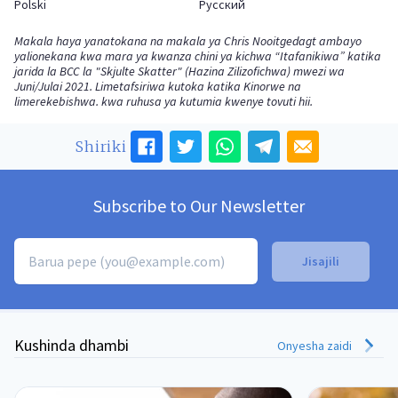
Polski
Русский
Makala haya yanatokana na makala ya Chris Nooitgedagt ambayo
yalionekana kwa mara ya kwanza chini ya kichwa “Itafanikiwa” katika
jarida la BCC la "Skjulte Skatter" (Hazina Zilizofichwa) mwezi wa
Juni/Julai 2021. Limetafsiriwa kutoka katika Kinorwe na
limerekebishwa. kwa ruhusa ya kutumia kwenye tovuti hii.
Shiriki
Subscribe to Our Newsletter
Kushinda dhambi
Onyesha zaidi