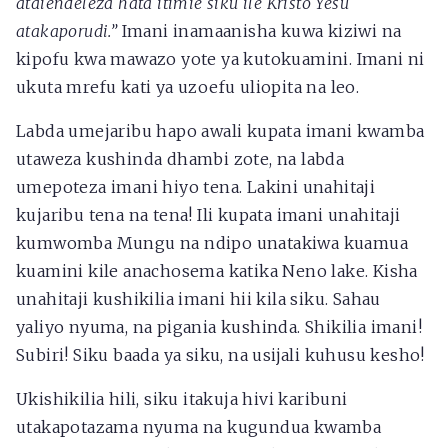
ataiendeleza hata itimie siku ile Kristo Yesu
atakaporudi.”
Imani inamaanisha kuwa kiziwi na
kipofu kwa mawazo yote ya kutokuamini. Imani ni
ukuta mrefu kati ya uzoefu uliopita na leo.
Labda umejaribu hapo awali kupata imani kwamba
utaweza kushinda dhambi zote, na labda
umepoteza imani hiyo tena. Lakini unahitaji
kujaribu tena na tena! Ili kupata imani unahitaji
kumwomba Mungu na ndipo unatakiwa kuamua
kuamini kile anachosema katika Neno lake. Kisha
unahitaji kushikilia imani hii kila siku. Sahau
yaliyo nyuma, na pigania kushinda. Shikilia imani!
Subiri! Siku baada ya siku, na usijali kuhusu kesho!
Ukishikilia hili, siku itakuja hivi karibuni
utakapotazama nyuma na kugundua kwamba