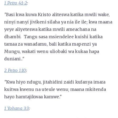
1 Petro 4:1-2
:
"B
asi kwa kuwa Kristo aliteswa katika mwili wake,
ninyi nanyi jivikeni silaha ya nia ile ile; kwa maana
yeye aliyeteswa katika mwili ameachana na
dhambi. Tangu sasa msiendelee kuishi katika
tamaa za wanadamu, bali katika mapenzi ya
Mungu, wakati wenu uliobaki wa kukaa hapa
duniani.
."
2 Petro 1:10
:
"
Kwa hiyo ndugu, jitahidini zaidi kufanya imara
kuitwa kwenu na uteule wenu; maana mkitenda
hayo hamtajikwaa kamwe
."
1 Yohana 3:3
: