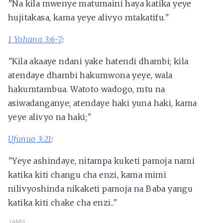
"
Na kila mwenye matumaini haya katika yeye
hujitakasa, kama yeye alivyo mtakatifu
."
1 Yohana 3:6-7
:
"
Kila akaaye ndani yake hatendi dhambi; kila
atendaye dhambi hakumwona yeye, wala
hakumtambua. Watoto wadogo, mtu na
asiwadanganye; atendaye haki yuna haki, kama
yeye alivyo na haki;
"
Ufunuo 3:21
:
"
Yeye ashindaye, nitampa kuketi pamoja nami
katika kiti changu cha enzi, kama mimi
nilivyoshinda nikaketi pamoja na Baba yangu
katika kiti chake cha enzi.
."
JAMII