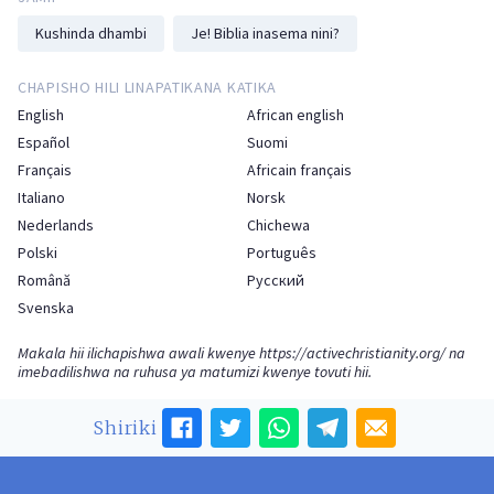
Kushinda dhambi
Je! Biblia inasema nini?
CHAPISHO HILI LINAPATIKANA KATIKA
English
African english
Español
Suomi
Français
Africain français
Italiano
Norsk
Nederlands
Chichewa
Polski
Português
Română
Русский
Svenska
Makala hii ilichapishwa awali kwenye
https://activechristianity.org/
na
imebadilishwa na ruhusa ya matumizi kwenye tovuti hii.
Shiriki