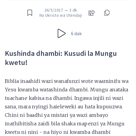
26/5/2017
—
3 dk
Na Ukristo wa Utendaji
6 dak
Kushinda dhambi: Kusudi la Mungu
kwetu!
Biblia inaahidi wazi wanafunzi wote waaminifu wa
Yesu kwamba watashinda dhambi. Mungu anataka
tuachane kabisa na dhambi. Ingawa injili ni wazi
sana, mara nyingi haieleweki au hata kupuuzwa.
Chini ni baadhi ya mistari ya wazi ambayo
inathibitisha zaidi bila shaka mapenzi ya Mungu
kwetu ni nini - na hiyo ni kwamba dhambi