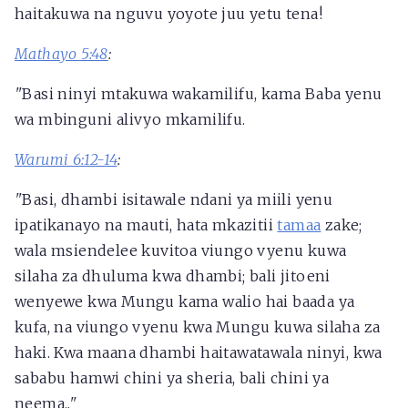
haitakuwa na nguvu yoyote juu yetu tena!
Mathayo 5:48
:
"
Basi ninyi mtakuwa wakamilifu, kama Baba yenu
wa mbinguni alivyo mkamilifu.
Warumi 6:12-14
:
"
Basi, dhambi isitawale ndani ya miili yenu
ipatikanayo na mauti, hata mkazitii
tamaa
zake;
wala msiendelee kuvitoa viungo vyenu kuwa
silaha za dhuluma kwa dhambi; bali jitoeni
wenyewe kwa Mungu kama walio hai baada ya
kufa, na viungo vyenu kwa Mungu kuwa silaha za
haki. Kwa maana dhambi haitawatawala ninyi, kwa
sababu hamwi chini ya sheria, bali chini ya
neema.
."