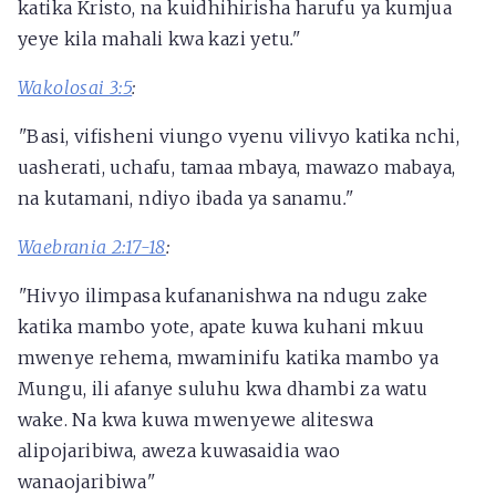
katika Kristo, na kuidhihirisha harufu ya kumjua
yeye kila mahali kwa kazi yetu
."
Wakolosai 3:5
:
"
Basi, vifisheni viungo vyenu vilivyo katika nchi,
uasherati, uchafu, tamaa mbaya, mawazo mabaya,
na kutamani, ndiyo ibada ya sanamu
."
Waebrania 2:17-18
:
"
Hivyo ilimpasa kufananishwa na ndugu zake
katika mambo yote, apate kuwa kuhani mkuu
mwenye rehema, mwaminifu katika mambo ya
Mungu, ili afanye suluhu kwa dhambi za watu
wake. Na kwa kuwa mwenyewe aliteswa
alipojaribiwa, aweza kuwasaidia wao
wanaojaribiwa
"