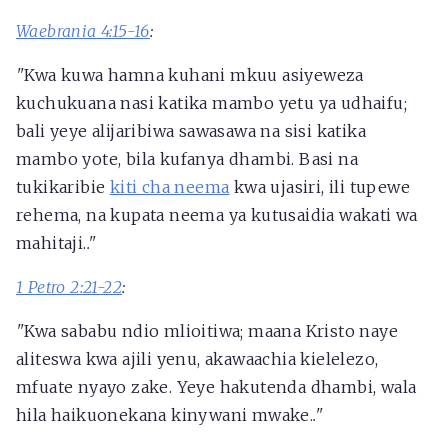
Waebrania 4:15-16
:
"
Kwa kuwa hamna kuhani mkuu asiyeweza
kuchukuana nasi katika mambo yetu ya udhaifu;
bali yeye alijaribiwa sawasawa na sisi katika
mambo yote, bila kufanya dhambi. Basi na
tukikaribie
kiti cha neema
kwa ujasiri, ili tupewe
rehema, na kupata neema ya kutusaidia wakati wa
mahitaji.
."
1 Petro 2:21-22
:
"
Kwa sababu ndio mlioitiwa; maana Kristo naye
aliteswa kwa ajili yenu, akawaachia kielelezo,
mfuate nyayo zake. Yeye hakutenda dhambi, wala
hila haikuonekana kinywani mwake.
."