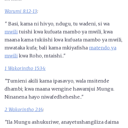
Warumi 8:12-13
:
"
Basi, kama ni hivyo, ndugu, tu wadeni, si wa
mwili
tuishi kwa kufuata mambo ya mwili, kwa
maana kama tukiishi kwa kufuata mambo ya mwili,
mwataka kufa; bali kama mkiyafisha
matendo ya
mwili
kwa Roho, mtaishi.
."
1 Wakorintho 15:34:
"
Tumieni akili kama ipasavyo, wala msitende
dhambi; kwa maana wengine hawamjui Mungu.
Ninanena hayo niwafedheheshe.
."
2 Wakorintho 2:14
:
"
Ila Mungu ashukuriwe, anayetushangiliza daima