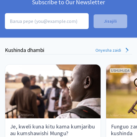
Subscribe to Our Newsletter
Kushinda dhambi
Onyesha zaidi
USHUHUDA
Je, kweli kuna kitu kama kumjaribu
Funguo za
au kumshawishi Mungu?
kushinda