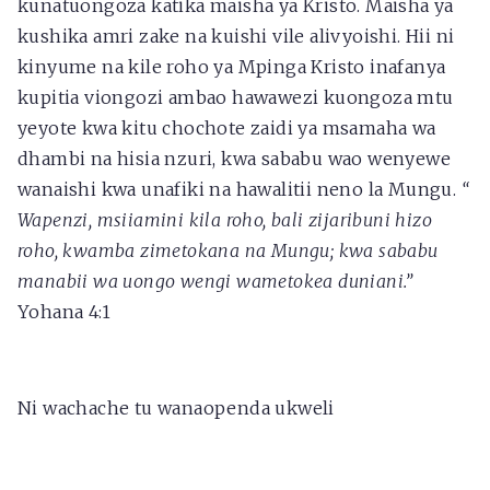
kunatuongoza katika maisha ya Kristo. Maisha ya
kushika amri zake na kuishi vile alivyoishi. Hii ni
kinyume na kile roho ya Mpinga Kristo inafanya
kupitia viongozi ambao hawawezi kuongoza mtu
yeyote kwa kitu chochote zaidi ya msamaha wa
dhambi na hisia nzuri, kwa sababu wao wenyewe
wanaishi kwa unafiki na hawalitii neno la Mungu.
“
Wapenzi, msiiamini kila roho, bali zijaribuni hizo
roho, kwamba zimetokana na Mungu; kwa sababu
manabii wa uongo wengi wametokea duniani.”
Yohana 4:1
Ni wachache tu wanaopenda ukweli