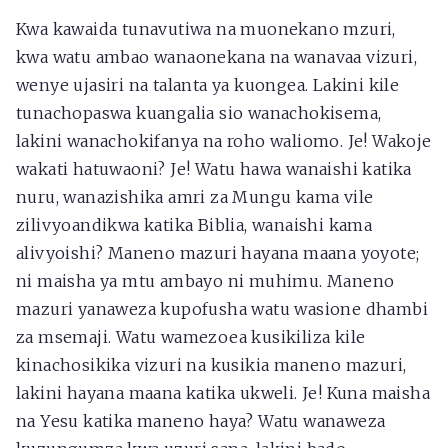
Kwa kawaida tunavutiwa na muonekano mzuri,
kwa watu ambao wanaonekana na wanavaa vizuri,
wenye ujasiri na talanta ya kuongea. Lakini kile
tunachopaswa kuangalia sio wanachokisema,
lakini wanachokifanya na roho waliomo. Je! Wakoje
wakati hatuwaoni? Je! Watu hawa wanaishi katika
nuru, wanazishika amri za Mungu kama vile
zilivyoandikwa katika Biblia, wanaishi kama
alivyoishi? Maneno mazuri hayana maana yoyote;
ni maisha ya mtu ambayo ni muhimu. Maneno
mazuri yanaweza kupofusha watu wasione dhambi
za msemaji. Watu wamezoea kusikiliza kile
kinachosikika vizuri na kusikia maneno mazuri,
lakini hayana maana katika ukweli. Je! Kuna maisha
na Yesu katika maneno haya? Watu wanaweza