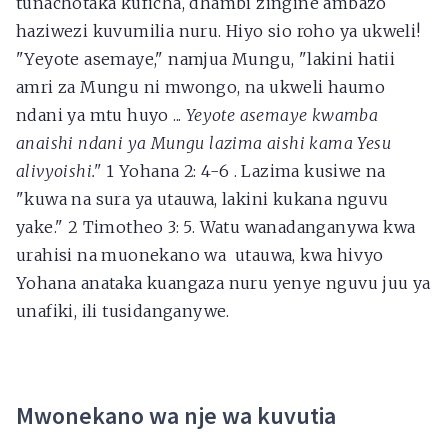
tunachotaka kuficha, dhambi zingine ambazo
haziwezi kuvumilia nuru. Hiyo sio roho ya ukweli!
"Yeyote asemaye," namjua Mungu, "lakini hatii
amri za Mungu ni mwongo, na ukweli haumo
ndani ya mtu huyo ...
Yeyote asemaye kwamba
anaishi ndani ya Mungu lazima aishi kama Yesu
alivyoishi."
1 Yohana 2: 4-6 . Lazima kusiwe na
"kuwa na sura ya utauwa, lakini kukana nguvu
yake." 2 Timotheo 3: 5. Watu wanadanganywa kwa
urahisi na muonekano wa utauwa, kwa hivyo
Yohana anataka kuangaza nuru yenye nguvu juu ya
unafiki, ili tusidanganywe.
Mwonekano wa nje wa kuvutia