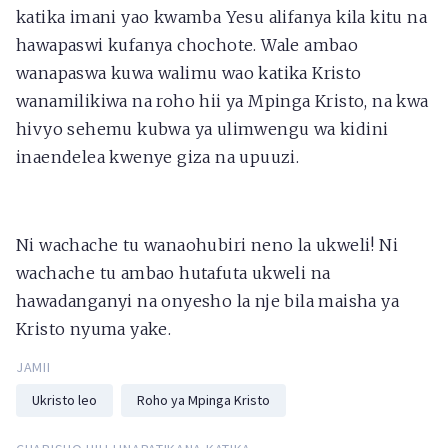
katika imani yao kwamba Yesu alifanya kila kitu na
hawapaswi kufanya chochote. Wale ambao
wanapaswa kuwa walimu wao katika Kristo
wanamilikiwa na roho hii ya Mpinga Kristo, na kwa
hivyo sehemu kubwa ya ulimwengu wa kidini
inaendelea kwenye giza na upuuzi.
Ni wachache tu wanaohubiri neno la ukweli! Ni
wachache tu ambao hutafuta ukweli na
hawadanganyi na onyesho la nje bila maisha ya
Kristo nyuma yake.
JAMII
Ukristo leo
Roho ya Mpinga Kristo