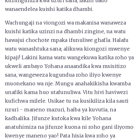
kuzungumza kwa uzuri sana, lakini bado
wanaendelea kuishi katika dhambi.
Wachungaji na viongozi wa makanisa wanaweza
kuishi katika uzinzi na dhambi zingine, na watu
hawajui chochote mpaka ifunuliwe ghafla. Halafu
watu wanashtuka sana; alikuwa kiongozi mwenye
kipaji! Lakini kama watu wangekuwa katika roho ya
ukweli ambayo Yohana anaandika kwa msisitizo
sana, wangeweza kugundua roho iliyo kwenye
muonekano wa nje. Mungu anahakikisha kwamba
unafiki kama huo utafunuliwa. Vitu hivi haviwezi
kufichwa milele. Usikae tu na kusikiliza kila sauti
nzuri - maneno mazuri, haiba ya kuvutia, na
kadhalika. Jifunze kutoka kwa kile Yohana
anatuhimiza na jifunze kuona ni roho gani iliyomo
kwenye maneno yao! Pata hisia kwa roho ya