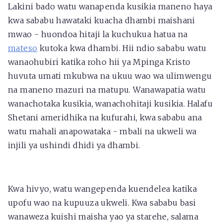
Lakini bado watu wanapenda kusikia maneno haya
kwa sababu hawataki kuacha dhambi maishani
mwao - huondoa hitaji la kuchukua hatua na
mateso
kutoka kwa dhambi. Hii ndio sababu watu
wanaohubiri katika roho hii ya Mpinga Kristo
huvuta umati mkubwa na ukuu wao wa ulimwengu
na maneno mazuri na matupu. Wanawapatia watu
wanachotaka kusikia, wanachohitaji kusikia. Halafu
Shetani ameridhika na kufurahi, kwa sababu ana
watu mahali anapowataka - mbali na ukweli wa
injili ya ushindi dhidi ya dhambi.
Kwa hivyo, watu wangependa kuendelea katika
upofu wao na kupuuza ukweli. Kwa sababu basi
wanaweza kuishi maisha yao ya starehe, salama