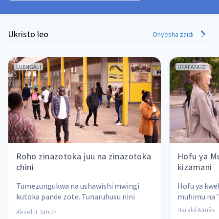
Ukristo leo
Onyesha zaidi
UJENGAJI
UFAFANUZI
Roho zinazotoka juu na zinazotoka
Hofu ya Mu
chini
kizamani
Tumezungukwa na ushawishi mwingi 
Hofu ya kwe
kutoka pande zote. Tunaruhusu nini 
muhimu na "y
ndani ya mioyo yetu na matokeo yake ni 
Harald Almås
Aksel J. Smith
yapi?