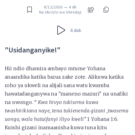
8/12/2016
—
4 dk
Na Ukristo wa Utendaji
6 dak
"Usidanganyike!"
Hii ndio dhamira ambayo mtume Yohana
anaandika katika barua zake zote. Alikuwa katika
roho ya ukweli na alijali sana watu kwamba
hawatadanganywa na "maneno mazuri" na unafiki
na uwongo. “
Kwa hivyo tukisema kuwa
twashirikiana naye, tena tukienenda gizani ,twasema
uongo, wala hatuifanyi iliyo kweli”
1 Yohana 1:6.
Kuishi gizani inamaanisha kuwa tuna kitu