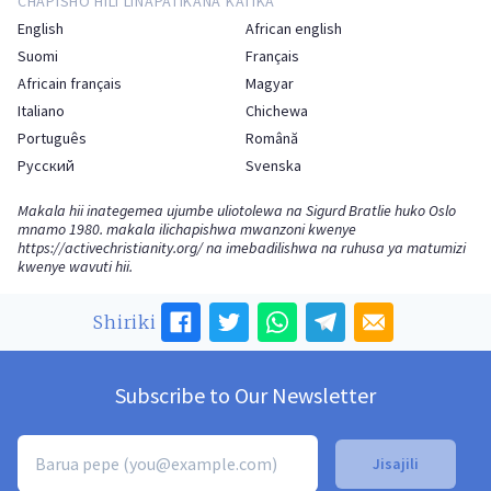
CHAPISHO HILI LINAPATIKANA KATIKA
English
African english
Suomi
Français
Africain français
Magyar
Italiano
Chichewa
Português
Română
Русский
Svenska
Makala hii inategemea ujumbe uliotolewa na Sigurd Bratlie huko Oslo
mnamo 1980. makala ilichapishwa mwanzoni kwenye
https://activechristianity.org/
na imebadilishwa na ruhusa ya matumizi
kwenye wavuti hii.
Shiriki
Subscribe to Our Newsletter