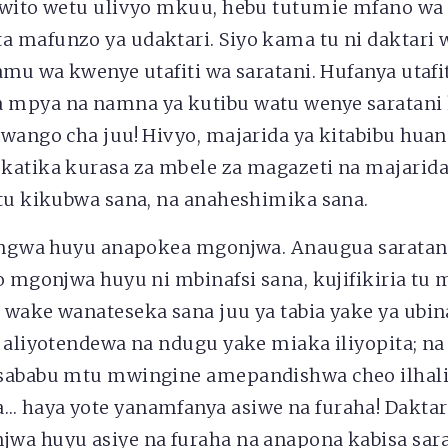
 wito wetu ulivyo mkuu, hebu tutumie mfano w
 mafunzo ya udaktari. Siyo kama tu ni daktari 
amu wa kwenye utafiti wa saratani. Hufanya utaf
mpya na namna ya kutibu watu wenye saratani k
iwango cha juu! Hivyo, majarida ya kitabibu hu
katika kurasa za mbele za magazeti na majarid
itu kikubwa sana, na anaheshimika sana.
bingwa huyu anapokea mgonjwa. Anaugua sarata
po mgonjwa huyu ni mbinafsi sana, kujifikiria t
wake wanateseka sana juu ya tabia yake ya ubina
 aliyotendewa na ndugu yake miaka iliyopita; na
sababu mtu mwingine amepandishwa cheo ilhal
 haya yote yanamfanya asiwe na furaha! Daktar
wa huyu asiye na furaha na anapona kabisa sarat