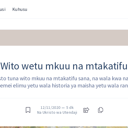
usi
Kuhusu
Wito wetu mkuu na mtakatifu
to tuna wito mkuu na mtakatifu sana, na wala kwa 
mei elimu yetu wala historia ya maisha yetu wala ran
12/11/2020
—
5 dk
Na Ukristo wa Utendaji