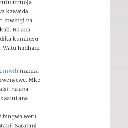
a mtu mmoja
wa kawaida
iti mwingi na
ali. Na ana
andika kumhusu
a. Watu hudhani
ni
mwili
mzima
u mwenyewe. Mke
fsi, na ana
 kazini ana
i
i bingwa wetu
ani!! Saratani