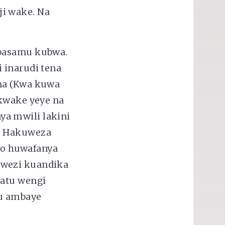
i wake. Na
abasamu kubwa.
 inarudi tena
ena (Kwa kuwa
 kwake yeye na
a mwili lakini
k. Hakuweza
o huwafanya
awezi kuandika
watu wengi
tu ambaye