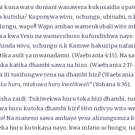
i kuna watu duniani wanaweza kukusaidia upa
 kutisha? Kuponywa wivu, uchungu, ubinafsi, n.
Mungu, wapo!! Wapo ambao wameukubali wito m
ka kwa Yesu na wameruhusu kufundishwa naye.
inda wivu, uchungu n.k Kamwe hakuzipa nafasi
atika asili ya mwanadamu. (Waebrania 4:15). Na sa
ka katika dhambi sawa na hizo. (Waebrania 2:17
ili tusifungwe tena na dhambi hizi! (Waebrania 
a huru, mtakuwa huru kwelikweli”
(Yohana 8:36).
isha zaidi: Tukiwekwa huru toka hizi dhambi, tu
wa huru kutoka dhambi hizi! Hivi ndivyo wito 
yo! Na maneno sawa ambayo yesu alizungumza k
weka huru kutokana nayo, kwa mfano uchungu, na