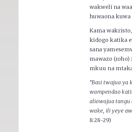
wakweli na waa
huwaona kuwa 
Kama wakristo,
kidogo katika 
sana yamesemw
mawazo (roho)
mkuu na mtaka
“Basi twajua ya
wampendao katik
aliowajua tangu
wake, ili yeye 
8:28-29)