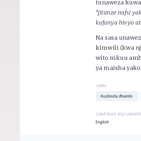
tunaweza kuwa
“jitunze nafsi 
kufanya hivyo ut
Na sasa unawez
kimwili (kwa n
wito mkuu ambao
ya maisha yako 
JAMII
Kushinda dhambi
CHAPISHO HILI LINAPA
English