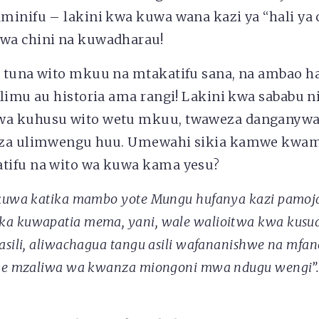
minifu – lakini kwa kuwa wana kazi ya “hali ya 
wa chini na kuwadharau!
 tuna wito mkuu na mtakatifu sana, na ambao h
elimu au historia ama rangi! Lakini kwa sababu 
a kuhusu wito wetu mkuu, twaweza danganywa 
 za ulimwengu huu. Umewahi sikia kamwe kwam
tifu na wito wa kuwa kama yesu?
 kuwa katika mambo yote Mungu hufanya kazi pamoj
a kuwapatia mema, yani, wale walioitwa kwa kusud
 asili, aliwachagua tangu asili wafananishwe na mf
awe mzaliwa wa kwanza miongoni mwa ndugu wengi”