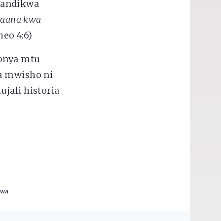
eandikwa
 maana kwa
eo 4:6)
ponya mtu
la mwisho ni
jali historia
ewa