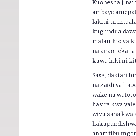
Kuonesha jinsi
ambaye amepata
lakini ni mtaal
kugundua dawa 
mafanikio ya k
na anaonekana 
kuwa hiki ni k
Sasa, daktari 
na zaidi ya ha
wake na watoto 
hasira kwa yale
wivu sana kwa 
hakupandishwa…
anamtibu mgonj