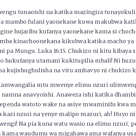
engu tunaoishi na katika mazingira tunayokuli
nya mambo fulani yaonekane kuwa makubwa kati
ne hujaribu kufanya yaonekane kama si chocho
amba kinachoonekana kikubwa katika macho y
i pa Mungu. Luka 16:15. Chukizo ni kitu kibaya 
 hukufanya utamani kukitupilia mbali! Ni huz
na kujishughulisha na vitu ambavyo ni chukizo
tamwangalia mtu mwenye elimu nzuri ulimwen
li namna anavyoishi. Anaweza ishi katika dhamb
ependa watoto wake na asiye mwaminifu kwa m
a kazi nzuri na yenye malipo mazuri, ah! Huyo n
engi! Na pia kuna watu wasio na elimu nzuri, 
a kama waudumu wa migahawa ama wafanya usafi