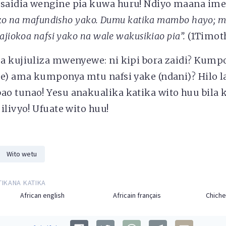
saidia wengine pia kuwa huru! Ndiyo maana im
yako na mafundisho yako. Dumu katika mambo hayo;
ajiokoa nafsi yako na wale wakusikiao pia”.
(1Timoth
a kujiuliza mwenyewe: ni kipi bora zaidi? Kum
je) ama kumponya mtu nafsi yake (ndani)? Hilo 
 tunao! Yesu anakualika katika wito huu bila ku
ilivyo! Ufuate wito huu!
Wito wetu
TIKANA KATIKA
African english
Africain français
Chich