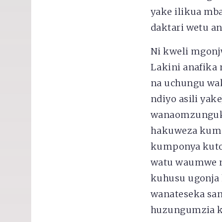
yake ilikua mb
daktari wetu an
Ni kweli mgonj
Lakini anafika
na uchungu wak
ndiyo asili yak
wanaomzunguka.
hakuweza kumpo
kumponya kuto
watu waumwe nd
kuhusu ugonja 
wanateseka san
huzungumzia ku