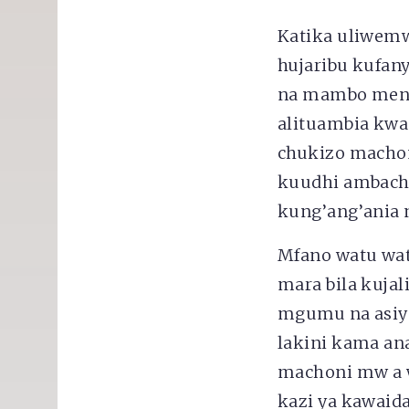
Katika uliwemw
hujaribu kufa
na mambo mengi
alituambia kw
chukizo machon
kuudhi ambacho
kung’ang’ania 
Mfano watu wa
mara bila kuja
mgumu na asiy
lakini kama an
machoni mw a w
kazi ya kawaid