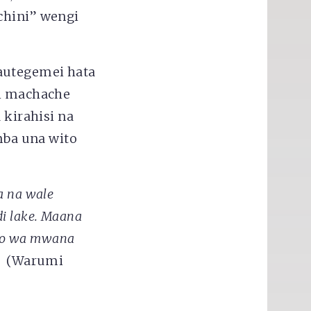
chini” wengi
autegemei hata
ni machache
kirahisi na
ba una wito
a na wale
i lake. Maana
ano wa mwana
.
(Warumi