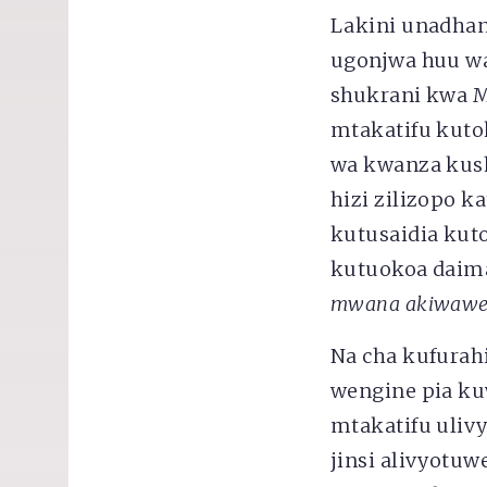
Lakini unadhan
ugonjwa huu wa
shukrani kwa 
mtakatifu kuto
wa kwanza kush
hizi zilizopo k
kutusaidia kuto
kutuokoa daima 
mwana akiwawek
Na cha kufurah
wengine pia ku
mtakatifu uliv
jinsi alivyotu