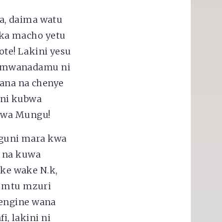
a, daima watu
ka macho yetu
te! Lakini yesu
a mwanadamu ni
sana na chenye
uni kubwa
 kwa Mungu!
guni mara kwa
i na kuwa
ke wake N.k,
i mtu mzuri
pengine wana
, lakini ni