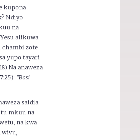
te kupona
k? Ndiyo
kuu na
 Yesu alikuwa
 dhambi zote
sa yupo tayari
-18) Na anaweza
7:25):
”Basi
naweza saidia
wetu mkuu na
wetu, na kwa
 wivu,