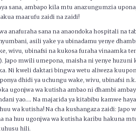
aya sana, ambapo kila mtu anazungumzia uponaj
akua maarufu zaidi na zaidi!
wa anafuraha sana na anaondoka hospitali na t
 nyumbani, asili yake ya ubinadamu yenye dhambi
e, wivu, ubinafsi na kukosa furaha vinaamka t
e). Japo mwili umepona, maisha ni yenye huzuni
 Ni kweli daktari bingwa wetu aliweza kuupony
nya dhidi ya uchungu wake, wivu, ubinafsi n.
ka ugonjwa wa kutisha ambao ni dhambi ambay
ani yao….. Na majarida ya kitabibu kamwe hay
huu wa kutisha! Na cha kushangaza zaidi: Japo 
a na huu ugonjwa wa kutisha karibu hakuna m
husu hili.