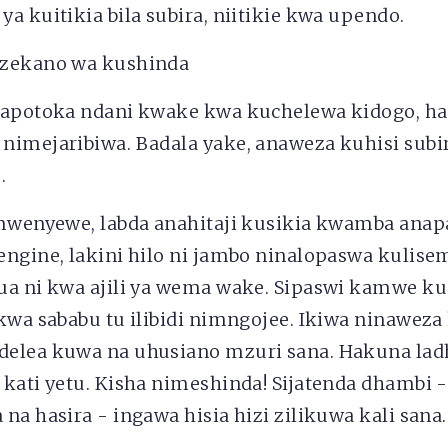
a kuitikia bila subira, niitikie kwa upendo.
ezekano wa kushinda
napotoka ndani kwake kwa kuchelewa kidogo, hat
imejaribiwa. Badala yake, anaweza kuhisi subir
.
 mwenyewe, labda anahitaji kusikia kwamba anap
engine, lakini hilo ni jambo ninalopaswa kulis
ua ni kwa ajili ya wema wake. Sipaswi kamwe 
kwa sababu tu ilibidi nimngojee. Ikiwa ninaweza 
elea kuwa na uhusiano mzuri sana. Hakuna lad
kati yetu. Kisha nimeshinda! Sijatenda dhambi -
na hasira - ingawa hisia hizi zilikuwa kali sana.