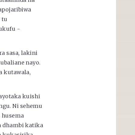
napojaribiwa
 tu
tukufu -
a sasa, lakini
ubaliane nayo.
a kutawala,
ayotaka kuishi
ngu. Ni sehemu
u husema
a dhambi katika
a kukasirika