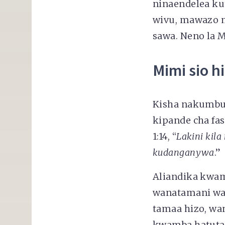
ninaendelea ku
wivu, mawazo m
sawa. Neno la M
Mimi sio h
Kisha nakumbuk
kipande cha fa
1:14, “
Lakini kil
kudanganywa
.”
Aliandika kwam
wanatamani wa
tamaa hizo, wa
kwamba hatutaj