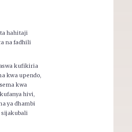
a hahitaji
a na fadhili
aswa kufikiria
ema kwa upendo,
kusema kwa
kufanya hivi,
ha ya dhambi
 sijakubali