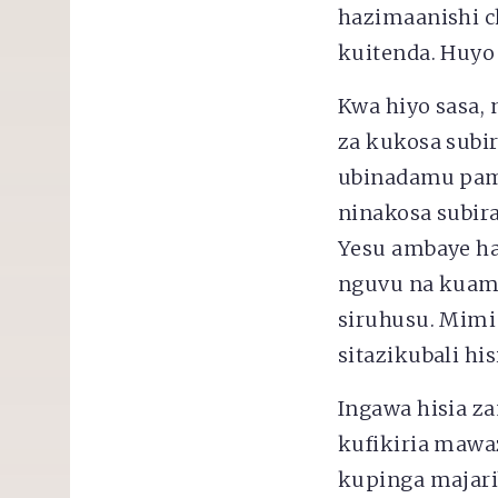
hazimaanishi c
kuitenda. Huyo
Kwa hiyo sasa, 
za kukosa subira
ubinadamu pamo
ninakosa subira
Yesu ambaye ha
nguvu na kuamu
siruhusu. Mimi
sitazikubali his
Ingawa hisia z
kufikiria maw
kupinga majarib