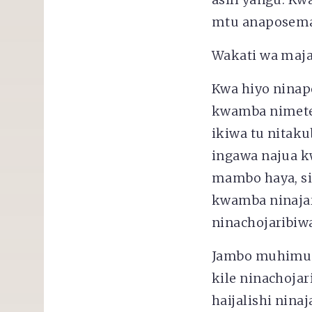
mtu anaposema 
Wakati wa maja
Kwa hiyo ninap
kwamba nimeten
ikiwa tu nitak
ingawa najua k
mambo haya, si
kwamba ninajar
ninachojaribiw
Jambo muhimu 
kile ninachoja
haijalishi ninaj