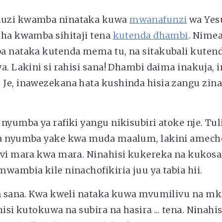
uzi kwamba ninataka kuwa
mwanafunzi
wa Yesu
sha kwamba sihitaji tena
kutenda dhambi
. Nime
a nataka kutenda mema tu, na sitakubali kuten
a. Lakini si rahisi sana! Dhambi daima inakuja,
Je, inawezekana hata kushinda hisia zangu zin
nyumba ya rafiki yangu nikisubiri atoke nje. Tu
a nyumba yake kwa muda maalum, lakini amechele
ivi mara kwa mara. Ninahisi kukereka na kukosa 
wambia kile ninachofikiria juu ya tabia hii.
ya sana. Kwa kweli nataka kuwa mvumilivu na mk
hisi kutokuwa na subira na hasira ... tena. Ninah