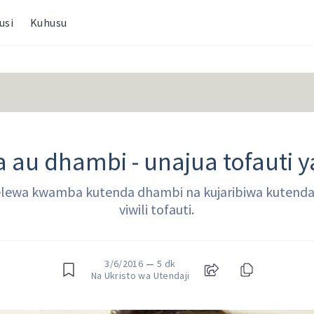
usi
Kuhusu
a au dhambi - unajua tofauti 
lewa kwamba kutenda dhambi na kujaribiwa kutenda 
viwili tofauti.
3/6/2016
—
5 dk
Na Ukristo wa Utendaji