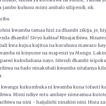
jambo kuhusu mimi ambalo silipendi, nk.
ribu
ohisi kwamba tamaa hizi za dhambi zikija, je, h
da dhambi? Sivyo kabisa! Ninajaribiwa. Ninat
ubali kwa kujua kujitoa na kuruhusu mawazo hay
wamba ni kinyume na mapenzi ya Mungu. Lakini
paswi kukubaliana nayo. Sitendi dhambi isipok
ibiwa na bado ninakubali kwamba nitafanya kil
a.
kwangu kukumbuka ni kwamba kuna tofauti kat
ribiwa. Mimi ndiye mtu ambaye nimeamua kutot
aribiwa na nini - haijalishi ninahisi nini. Hisia z