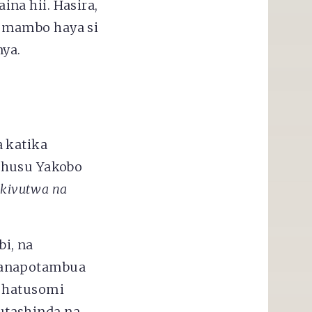
na hii. Hasira,
 mambo haya si
nya.
 katika
uhusu Yakobo
kivutwa na
i, na
Wanapotambua
i hatusomi
utashinda na