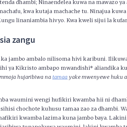
tenda dhambi; Ninaendelea kuwa na mawazo ya ai
achafu, kwa kutaja machache tu. Ninajua kuwa
ungu linaniambia hivyo. Kwa kweli sijui la kufa
isia zangu
a jambo ambalo nilisoma hivi karibuni. Ilikuwa
sihi ya Kikristo ambapo mwandishi* aliandika k
a mmoja hujaribiwa na
tamaa
yake mwenyewe huku a
ba waumini wengi hufikiri kwamba hii ni dhamb
sihisi chochote kuhusu tamaa zao za dhambi. 
nafikiri kwamba lazima kuna jambo baya. Lakin
aribiwa tunapokuwa waumini, lakini kwamba t