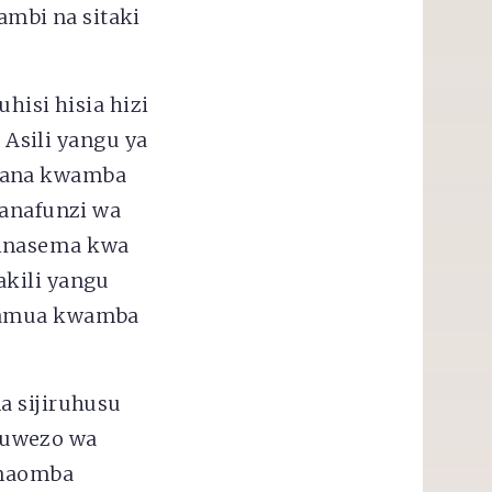
mbi na sitaki
hisi hisia hizi
 Asili yangu ya
 kana kwamba
wanafunzi wa
Ninasema kwa
akili yangu
naamua kwamba
a sijiruhusu
 uwezo wa
Ninaomba