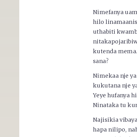
Nimefanya uam
hilo linamaani
uthabiti kwamb
nitakapojaribiw
kutenda mema. 
sana?
Nimekaa nje ya 
kukutana nje y
Yeye hufanya h
Ninataka tu kum
Najisikia viba
hapa nilipo, na