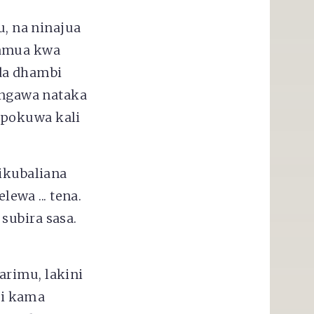
, na ninajua
amua kwa
da dhambi
 ingawa nataka
apokuwa kali
likubaliana
wa ... tena.
subira sasa.
arimu, lakini
isi kama