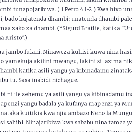
mbi tunapojaribiwa. ( 1 Petro 4:1-2 ) Kwa hiyo u
, bado hujatenda dhambi; unatenda dhambi pale
aa zako za dhambi. (*Sigurd Bratlie, katika "U
Kristo".)
 jambo fulani. Ninaweza kuhisi kuwa nina hasir
o yamekuja akilini mwangu, lakini si lazima nik
dhambi katika asili yangu ya kibinadamu zinatak
aribu tu. Sasa inabidi nichague.
i ni ile sehemu ya asili yangu ya kibinadamu in
apenzi yangu badala ya kufanya mapenzi ya Mu
nataka kuitikia kwa njia ambazo Neno la Mung
si sahihi. Ninajaribiwa kwa sababu nina tamaa y
wa mfano, tamaa ya kutokuwa na subira,. Tamaa y