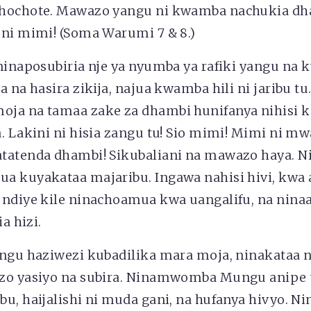
hochote. Mawazo yangu ni kwamba nachukia dha
 ni mimi! (Soma Warumi 7 & 8.)
ninaposubiria nje ya nyumba ya rafiki yangu na ku
 na hasira zikija, najua kwamba hili ni jaribu tu.
ja na tamaa zake za dhambi hunifanya nihisi
. Lakini ni hisia zangu tu! Sio mimi! Mimi ni m
tatenda dhambi! Sikubaliani na mawazo haya. 
a kuyakataa majaribu. Ingawa nahisi hivi, kwa 
 ndiye kile ninachoamua kwa uangalifu, na ni
ia hizi.
angu haziwezi kubadilika mara moja, ninakataa n
azo yasiyo na subira. Ninamwomba Mungu anipe
u, haijalishi ni muda gani, na hufanya hivyo. 