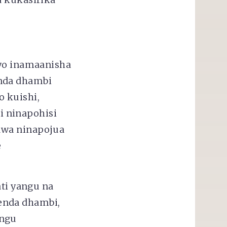
iyo inamaanisha
enda dhambi
o kuishi,
 ninapohisi
uwa ninapojua
e
i yangu na
enda dhambi,
angu