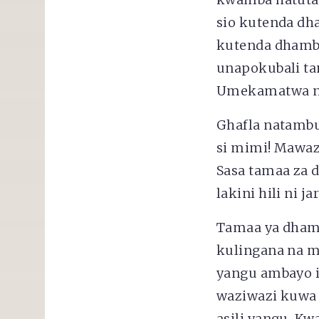
sio kutenda dha
kutenda dhambi
unapokubali tam
Umekamatwa na 
Ghafla natambua
si mimi! Mawaz
Sasa tamaa za 
lakini hili ni j
Tamaa ya dhamb
kulingana na m
yangu ambayo i
waziwazi kuwa 
asili yangu. K