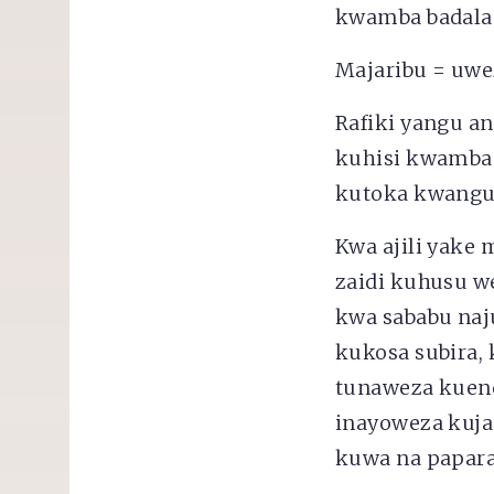
kwamba badala y
Majaribu = uw
Rafiki yangu a
kuhisi kwamba n
kutoka kwangu
Kwa ajili yake
zaidi kuhusu w
kwa sababu naj
kukosa subira, 
tunaweza kuend
inayoweza kuja 
kuwa na papara 