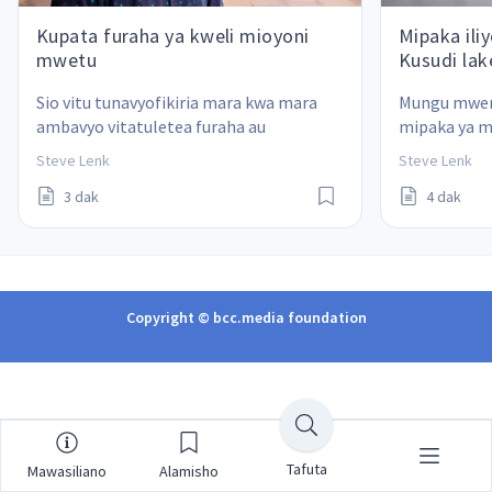
Kupata furaha ya kweli mioyoni
Mipaka il
mwetu
Kusudi lak
Sio vitu tunavyofikiria mara kwa mara 
Mungu mweny
ambavyo vitatuletea furaha au 
mipaka ya ma
kutufanya tuwe na furaha ya kweli
kutusogeza 
Steve Lenk
Steve Lenk
3 dak
4 dak
Copyright © bcc.media foundation
Tafuta
Mawasiliano
Alamisho