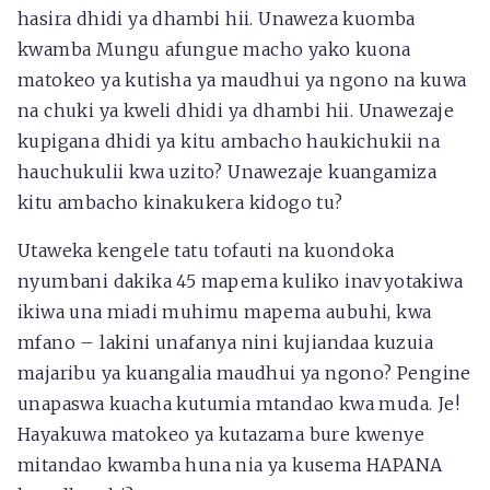
hasira dhidi ya dhambi hii. Unaweza kuomba
kwamba Mungu afungue macho yako kuona
matokeo ya kutisha ya maudhui ya ngono na kuwa
na chuki ya kweli dhidi ya dhambi hii. Unawezaje
kupigana dhidi ya kitu ambacho haukichukii na
hauchukulii kwa uzito? Unawezaje kuangamiza
kitu ambacho kinakukera kidogo tu?
Utaweka kengele tatu tofauti na kuondoka
nyumbani dakika 45 mapema kuliko inavyotakiwa
ikiwa una miadi muhimu mapema aubuhi, kwa
mfano – lakini unafanya nini kujiandaa kuzuia
majaribu ya kuangalia maudhui ya ngono? Pengine
unapaswa kuacha kutumia mtandao kwa muda. Je!
Hayakuwa matokeo ya kutazama bure kwenye
mitandao kwamba huna nia ya kusema HAPANA