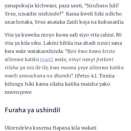
yanapokujia kichwani, paza sauti, “Siruhusu hili!
Yesu, nisaidie nishinde!” Kama kweli hiki ndicho
unachotaka, Yesu anataka Zaidi kuja na kukusaidia.
Vita ya kuweka moyo kuwa safi siyo vita rahisi. Ni
vita ya kila siku. Lakini biblia ina ahadi nzuri sana
kwa wale watakaoshinda: “
Basi kwa kuwa kristo
aliteswa katika
mwili
wake, ninyi nanyi jivikeni
silaha ya nia ile ile; kwa maana yeye aliteswa katika
mwili ameachana na dhambi”.
1Petro 4:1. Tumia
kifungu hiki kama silaha katika maisha yako
mwenyewe.
Furaha ya ushindi!
Ukiendelea kusema Hapana kila wakati