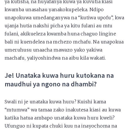
ya kutisha, na huyafanya kuwa ya kuvutia kiasi
kwamba unasahau yanakokupeleka. Ndipo
unapokuwa umedanganywa na “kutiwa upofu”, kwa
ujanja hutia nakshi picha ya kitu fulani au mtu
fulani, akikueleza kwamba huna chaguo lingine
bali ni kuendelea na mchezo mchafu. Na unapokua
umeruhusu unaacha mawazo yako yakiwa
machafu, yaliyoshindwa na aibu kila wakati.
Je! Unataka kuwa huru kutokana na
maudhui ya ngono na dhambi?
Swali ni je unataka kuwa huru? Kuishi kama
“mtumwa” wa tamaa zako inakutesa kiasi au kuwa
katika hatua ambapo unataka kuwa huru kweli?
Ufunguo ni kupata chuki kuu na inayochoma na