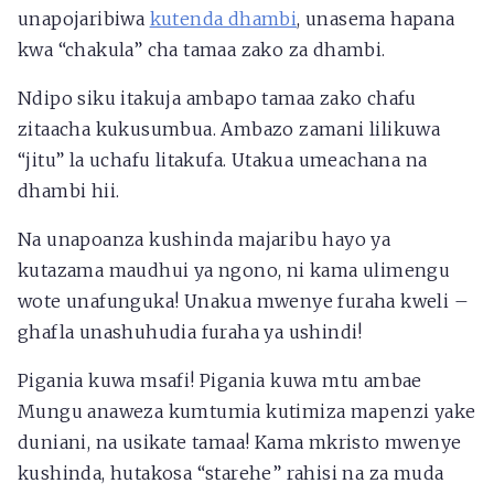
unapojaribiwa
kutenda dhambi
, unasema hapana
kwa “chakula” cha tamaa zako za dhambi.
Ndipo siku itakuja ambapo tamaa zako chafu
zitaacha kukusumbua. Ambazo zamani lilikuwa
“jitu” la uchafu litakufa. Utakua umeachana na
dhambi hii.
Na unapoanza kushinda majaribu hayo ya
kutazama maudhui ya ngono, ni kama ulimengu
wote unafunguka! Unakua mwenye furaha kweli –
ghafla unashuhudia furaha ya ushindi!
Pigania kuwa msafi! Pigania kuwa mtu ambae
Mungu anaweza kumtumia kutimiza mapenzi yake
duniani, na usikate tamaa! Kama mkristo mwenye
kushinda, hutakosa “starehe” rahisi na za muda