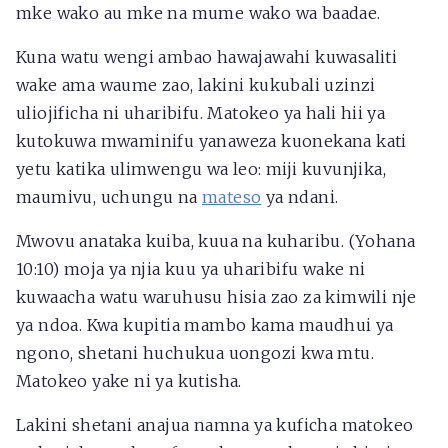
mke wako au mke na mume wako wa baadae.
Kuna watu wengi ambao hawajawahi kuwasaliti
wake ama waume zao, lakini kukubali uzinzi
uliojificha ni uharibifu. Matokeo ya hali hii ya
kutokuwa mwaminifu yanaweza kuonekana kati
yetu katika ulimwengu wa leo: miji kuvunjika,
maumivu, uchungu na
mateso
ya ndani.
Mwovu anataka kuiba, kuua na kuharibu. (Yohana
10:10) moja ya njia kuu ya uharibifu wake ni
kuwaacha watu waruhusu hisia zao za kimwili nje
ya ndoa. Kwa kupitia mambo kama maudhui ya
ngono, shetani huchukua uongozi kwa mtu.
Matokeo yake ni ya kutisha.
Lakini shetani anajua namna ya kuficha matokeo