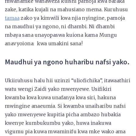
mwanamke wanaweza kuishi pamoja kwa baraka
zake, katika kujali na mahusiano mema. Kuruhusu
tamaa
zako ya kimwili kwa njia nyingine, pamoja
na maudhui ya ngono, ni dhambi. Ni dhambi
mbaya sana unayopaswa kuiona kama Mungu
anavyoiona: kwa umakini sana!
Maudhui ya ngono huharibu nafsi yako.
Ukiiruhusu halu hii uzinzi “uliofichika”, itawaathiri
watu wengi Zaidi yako mwenyewe. Usifikiri
kwamba kwa kuwa unafanya kwa siri, hakuna
mwingine anaeumia. Si kwamba unaiharibu nafsi
yako mwenyewe kupitia picha ambazo hubakia
kwenye kumbukumbu yako, huwa inakuwa
vigumu pia kuwa mwaminifu kwa mke wako ama