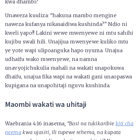
kwa dhambi?
Unaweza kuuliza: “hakuna mambo mengine
naweza kufanya nikasaidiwa kushinda?” Ndio ni
kweli yapo!! Lakini wewe mwenyewe ni mtu sahihi
kujibu swali hili. Unajijua mwenyewe kuliko mtu
ye yote wapi ulipoanguka hapo nyuma. Unajua
udhaifu wako mwenyewe, na namna
unavyojichukulia mahali na wakati unapokuwa
dhaifu, unajua fika wapi na wakati gani unaopaswa
kupigana na unapohitaji nguvu kushinda.
Maombi wakati wa uhitaji
Waebrania 4:16 inasema
, “Basi na tukikaribie
kiti cha
neema
kwa ujasiri, ili tupewe rehema, na kupata