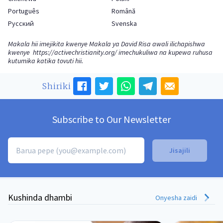
Português
Română
Русский
Svenska
Makala hii imejikita kwenye Makala ya David Risa awali ilichapishwa
kwenye
https://activechristianity.org/
imechukuliwa na kupewa ruhusa
kutumika katika tovuti hii.
Shiriki
Subscribe to Our Newsletter
Kushinda dhambi
Onyesha zaidi