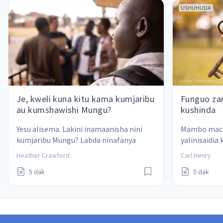
USHUHUDA
Je, kweli kuna kitu kama kumjaribu
Funguo za
au kumshawishi Mungu?
kushinda
Yesu alisema. Lakini inamaanisha nini 
Mambo mach
kumjaribu Mungu? Labda ninafanya 
yalinisaidia
hivyo?
ambayo yana
Heather Crawford
Carl Henry
5 dak
5 dak