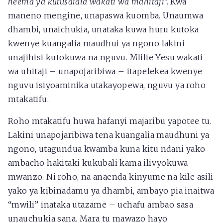
neema ya kutusaidia wakati wa mahitaji”.
Kwa
maneno mengine, unapaswa kuomba. Unaumwa
dhambi, unaichukia, unataka kuwa huru kutoka
kwenye kuangalia maudhui ya ngono lakini
unajihisi kutokuwa na nguvu. Mlilie Yesu wakati
wa uhitaji – unapojaribiwa – itapelekea kwenye
nguvu isiyoaminika utakayopewa, nguvu ya roho
mtakatifu.
Roho mtakatifu huwa hafanyi majaribu yapotee tu.
Lakini unapojaribiwa tena kuangalia maudhuni ya
ngono, utagundua kwamba kuna kitu ndani yako
ambacho hakitaki kukubali kama ilivyokuwa
mwanzo. Ni roho, na anaenda kinyume na kile asili
yako ya kibinadamu ya dhambi, ambayo pia inaitwa
“mwili” inataka utazame – uchafu ambao sasa
unauchukia sana. Mara tu mawazo hayo