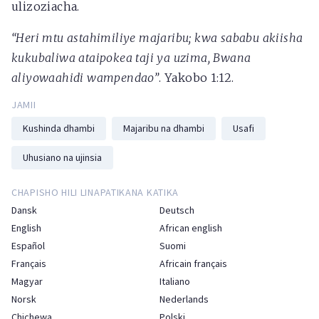
ulizoziacha.
“Heri mtu astahimiliye majaribu; kwa sababu akiisha
kukubaliwa ataipokea taji ya uzima, Bwana
aliyowaahidi wampendao”
. Yakobo 1:12.
JAMII
Kushinda dhambi
Majaribu na dhambi
Usafi
Uhusiano na ujinsia
CHAPISHO HILI LINAPATIKANA KATIKA
Dansk
Deutsch
English
African english
Español
Suomi
Français
Africain français
Magyar
Italiano
Norsk
Nederlands
Chichewa
Polski