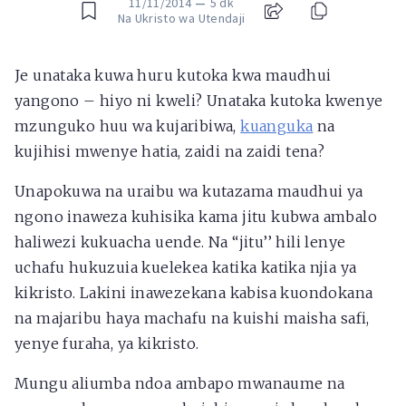
11/11/2014
—
5 dk
Na Ukristo wa Utendaji
Je unataka kuwa huru kutoka kwa maudhui
yangono – hiyo ni kweli? Unataka kutoka kwenye
mzunguko huu wa kujaribiwa,
kuanguka
na
kujihisi mwenye hatia, zaidi na zaidi tena?
Unapokuwa na uraibu wa kutazama maudhui ya
ngono inaweza kuhisika kama jitu kubwa ambalo
haliwezi kukuacha uende. Na “jitu’’ hili lenye
uchafu hukuzuia kuelekea katika katika njia ya
kikristo. Lakini inawezekana kabisa kuondokana
na majaribu haya machafu na kuishi maisha safi,
yenye furaha, ya kikristo.
Mungu aliumba ndoa ambapo mwanaume na