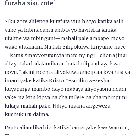
furaha sikuzote’
Siku zote alilenga kutafuta vitu hivyo katika asili
yake ya kibinadamu ambavyo havitafaa katika
ufalme wa mbinguni—mahali pale ambapo moyo
wake ulitamani. Na hali zilipokuwa kinyume naye
—kama zinavyotufanyia mara nyingi—aliona jinsi
alivyotaka kulalamika au hata kulipa ubaya kwa
uovu. Lakini neema aliyokuwa ameipata kwa njia ya
imani yake katika Kristo Yesu ilimwezesha
kuyapinga mambo hayo mabaya aliyoyaona ndani
yake, na kitu kipya na cha milele na cha mbinguni
kikaja mahali pake. Ndiyo maana angeweza
kushukuru daima.
Paulo aliandika hivi katika barua yake kwa Warumi,