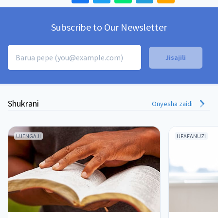
Subscribe to Our Newsletter
Shukrani
Onyesha zaidi
UJENGAJI
UFAFANUZI