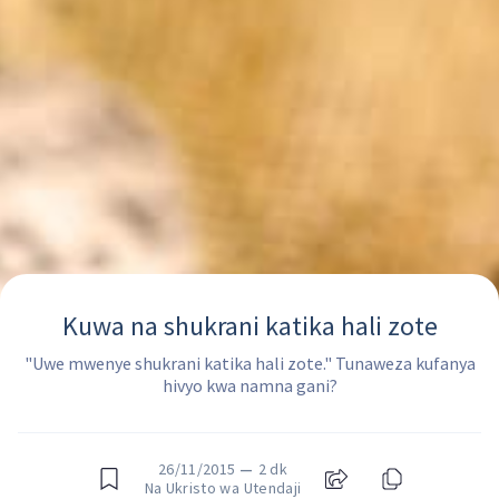
Kuwa na shukrani katika hali zote
"Uwe mwenye shukrani katika hali zote." Tunaweza kufanya
hivyo kwa namna gani?
26/11/2015
—
2 dk
Na Ukristo wa Utendaji