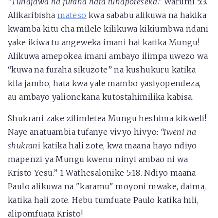
“Tunajawa na furaha hata tunapoteseka.”
Warumi 5:3.
Alikaribisha
mateso
kwa sababu alikuwa na hakika
kwamba kitu cha milele kilikuwa kikiumbwa ndani
yake ikiwa tu angeweka imani hai katika Mungu!
Alikuwa amepokea imani ambayo ilimpa uwezo wa
“kuwa na furaha sikuzote” na kushukuru katika
kila jambo, hata kwa yale mambo yasiyopendeza,
au ambayo yalionekana kutostahimilika kabisa.
Shukrani zake zilimletea Mungu heshima kikweli!
Naye anatuambia tufanye vivyo hivyo:
“Iweni na
shukran
i katika hali zote, kwa maana hayo ndiyo
mapenzi ya Mungu kwenu ninyi ambao ni wa
Kristo Yesu.” 1 Wathesalonike 5:18. Ndiyo maana
Paulo alikuwa na "karamu" moyoni mwake, daima,
katika hali zote. Hebu tumfuate Paulo katika hili,
alipomfuata Kristo!