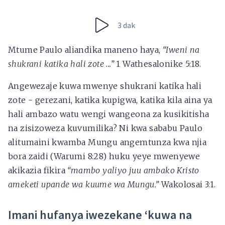
3 dak
Mtume Paulo aliandika maneno haya,
“Iweni na
shukrani katika hali zote ...”
1 Wathesalonike 5:18.
Angewezaje kuwa mwenye shukrani katika hali
zote - gerezani, katika kupigwa, katika kila aina ya
hali ambazo watu wengi wangeona za kusikitisha
na zisizoweza kuvumilika? Ni kwa sababu Paulo
alitumaini kwamba Mungu angemtunza kwa njia
bora zaidi (Warumi 8:28) huku yeye mwenyewe
akikazia fikira
“mambo yaliyo juu ambako Kristo
ameketi upande wa kuume wa Mungu.”
Wakolosai 3:1.
Imani hufanya iwezekane ‘kuwa na