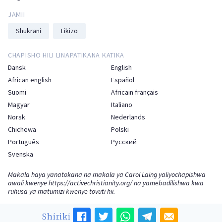
JAMII
Shukrani
Likizo
CHAPISHO HILI LINAPATIKANA KATIKA
Dansk
English
African english
Español
Suomi
Africain français
Magyar
Italiano
Norsk
Nederlands
Chichewa
Polski
Português
Русский
Svenska
Makala haya yanatokana na makala ya Carol Laing yaliyochapishwa
awali kwenye
https://activechristianity.org/
na yamebadilishwa kwa
ruhusa ya matumizi kwenye tovuti hii.
Shiriki